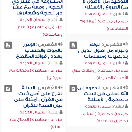
التوحيد من الأصول لا
المشروعة في عشر ذي
من الفروع , الأسئلة
الحجة , وقفة مع عشر
ذي الحجة وشعائرها
للشيخ:
سلمان العودة
للشيخ:
سلمان العودة
جزء من محاضرة ( مفهوم
جزء من محاضرة ( شعائر
الشهادتين)
ومناسبات)
الفهرس:
الولاء
الفهرس:
الإقرار
والبراء من أصول الدين ,
بالموت والحساب
بديهيات ومسلمات
بعده , فوائد المقطع
للشيخ:
سلمان العودة
للشيخ:
سلمان العودة
جزء من محاضرة ( وقفات حول
جزء من محاضرة ( وقفات مع
الأحداث الجديدة)
سورة ق)
الفهرس:
الدعوة إلى
الفهرس:
السنة
الله تعالى في البيت
تفرع على أصل ثابت
بالحكمة , الأسئلة
في القرآن , أمثلة على
بيان السنة للقرآن
للشيخ:
سلمان العودة
للشيخ:
سلمان العودة
جزء من محاضرة ( أسباب
جزء من محاضرة ( الدفاع عن
تحصيل السعادة)
السنة)