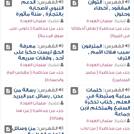
الفهرس:
التوازن
الفهرس:
الدعم
المفقود , أخطاء
النبوي لأصحابه
وحلول
بالتجارة , سُنةً مأثورة
للشيخ:
سلمان العودة
للشيخ:
سلمان العودة
جزء من محاضرة ( بعض أخطائنا
جزء من محاضرة ( دلوني على
في التربية)
سوق المدينة)
الفهرس:
المترفون
الفهرس:
معرفة
سبب هلاك الأمم ,
الحق ليست حكراً على
الترف
أحد , وقفات سريعة
للشيخ:
سلمان العودة
للشيخ:
سلمان العودة
جزء من محاضرة ( مصير
جزء من محاضرة ( مقياس الربح
المترفين)
والخسارة)
الفهرس:
كلمات
الفهرس:
رسالة من
مرغبة ومثبطة في
عدن , رسائل عبر البريد
العلم , كتاب تذكرة
للشيخ:
سلمان العودة
السامع والمتكلم لابن
جزء من محاضرة ( من هنا
جماعة
وهناك)
للشيخ:
سلمان العودة
الفهرس:
من وسائل
جزء من محاضرة ( من لباب