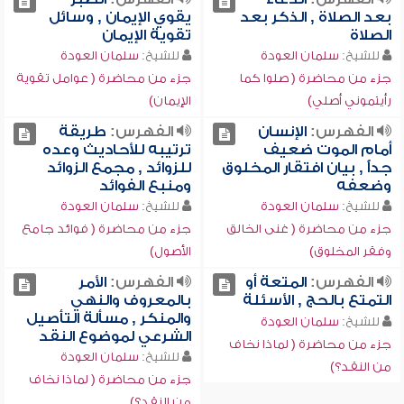
بعد الصلاة , الذكر بعد
يقوي الإيمان , وسائل
الصلاة
تقوية الإيمان
للشيخ:
سلمان العودة
للشيخ:
سلمان العودة
جزء من محاضرة ( صلوا كما
جزء من محاضرة ( عوامل تقوية
رأيتموني أصلي)
الإيمان)
الفهرس:
الإنسان
الفهرس:
طريقة
أمام الموت ضعيف
ترتيبه للأحاديث وعده
جداًًً , بيان افتقار المخلوق
للزوائد , مجمع الزوائد
وضعفه
ومنبع الفوائد
للشيخ:
سلمان العودة
للشيخ:
سلمان العودة
جزء من محاضرة ( غنى الخالق
جزء من محاضرة ( فوائد جامع
وفقر المخلوق)
الأصول)
الفهرس:
المتعة أو
الفهرس:
الأمر
التمتع بالحج , الأسئلة
بالمعروف والنهي
والمنكر , مسألة التأصيل
للشيخ:
سلمان العودة
الشرعي لموضوع النقد
جزء من محاضرة ( لماذا نخاف
للشيخ:
سلمان العودة
من النقد؟)
جزء من محاضرة ( لماذا نخاف
من النقد؟)