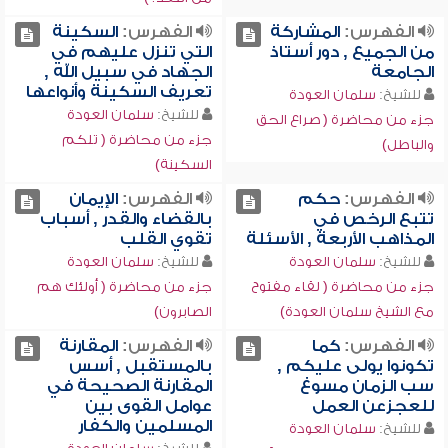
الفهرس:
المشاركة
الفهرس:
السكينة
من الجميع , دور أستاذ
التي تنزل عليهم في
الجامعة
الجهاد في سبيل الله ,
تعريف السكينة وأنواعها
للشيخ:
سلمان العودة
للشيخ:
سلمان العودة
جزء من محاضرة ( صراع الحق
جزء من محاضرة ( تلكم
والباطل)
السكينة)
الفهرس:
حكم
الفهرس:
الإيمان
تتبع الرخص في
بالقضاء والقدر , أسباب
المذاهب الأربعة , الأسئلة
تقوي القلب
للشيخ:
سلمان العودة
للشيخ:
سلمان العودة
جزء من محاضرة ( لقاء مفتوح
جزء من محاضرة ( أولئك هم
مع الشيخ سلمان العودة)
الصابرون)
الفهرس:
كما
الفهرس:
المقارنة
تكونوا يولى عليكم ,
بالمستقبل , أسس
سب الزمان مسوغ
المقارنة الصحيحة في
للعجزعن العمل
عوامل القوى بين
المسلمين والكفار
للشيخ:
سلمان العودة