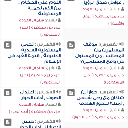
, عوامل صدق الرؤيا
اللوم على الحكام ,
من الذي نحمله
للشيخ:
سلمان العودة
المسئولية
جزء من محاضرة ( الرؤى
للشيخ:
سلمان العودة
والأحلام)
جزء من محاضرة ( نحن
المسئولون)
الفهرس:
موقف
الفهرس:
تحمل
المسلمين من
المسئولية الفردية
المصائب , من المسئول
الدنيوية , قيمة الفرد في
عن واقع المسلمين؟
الإسلام
للشيخ:
سلمان العودة
للشيخ:
سلمان العودة
جزء من محاضرة ( نحن
جزء من محاضرة ( نحن
المسئولون)
المسئولون)
الفهرس:
حوار ابن
الفهرس:
اعتدال
شاذان مع رجل شيعي
الصوت , آداب الحوار
, أمثلة للحوار الهادف
للشيخ:
سلمان العودة
للشيخ:
سلمان العودة
جزء من محاضرة ( أدب الحوار)
جزء من محاضرة ( أدب الحوار)
الفهرس:
حسن
الإصغاء , آداب الحوار