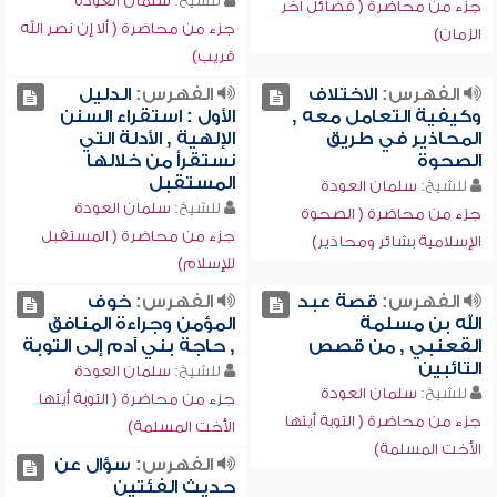
للشيخ:
سلمان العودة
جزء من محاضرة ( فضائل آخر
جزء من محاضرة ( ألا إن نصر الله
الزمان)
قريب)
الفهرس:
الاختلاف
الفهرس:
الدليل
وكيفية التعامل معه ,
الأول : استقراء السنن
المحاذير في طريق
الإلهية , الأدلة التي
الصحوة
نستقرأ من خلالها
المستقبل
للشيخ:
سلمان العودة
للشيخ:
سلمان العودة
جزء من محاضرة ( الصحوة
جزء من محاضرة ( المستقبل
الإسلامية بشائر ومحاذير)
للإسلام)
الفهرس:
قصة عبد
الفهرس:
خوف
الله بن مسلمة
المؤمن وجراءة المنافق
القعنبي , من قصص
, حاجة بني آدم إلى التوبة
التائبين
للشيخ:
سلمان العودة
للشيخ:
سلمان العودة
جزء من محاضرة ( التوبة أيتها
جزء من محاضرة ( التوبة أيتها
الأخت المسلمة)
الأخت المسلمة)
الفهرس:
سؤال عن
حديث الفئتين