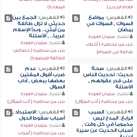
العام الجديد)
السعادة)
الفهرس:
مواضع
الفهرس:
الجمع بين
السواك , السواك في
حديثي لا تزال طائفة
رمضان
من أمتي.. وبدأ الإسلام
غريباً.. , الأسئلة
للشيخ:
سلمان العودة
للشيخ:
سلمان العودة
جزء من محاضرة ( أخطاء
جزء من محاضرة ( خصائص
شائعة في الصيام)
الطائفة المنصورة)
الفهرس:
صحة
الفهرس:
عدم
حديث: تحديث الناس
ضرب أقوال المفتين
على قدر عقولهم ,
بعضها ببعض , آداب
الأسئلة
السؤال
للشيخ:
سلمان العودة
للشيخ:
سلمان العودة
جزء من محاضرة ( أدب السؤال)
جزء من محاضرة ( أدب السؤال)
الفهرس:
السبب
الفهرس:
الاستبداد ,
الرابع: المدح ليس
أسباب سقوط الدول
مذموماً في كل وقت ,
للشيخ:
سلمان العودة
أسباب الحديث عن سيرة
جزء من محاضرة ( أسباب
ابن باز