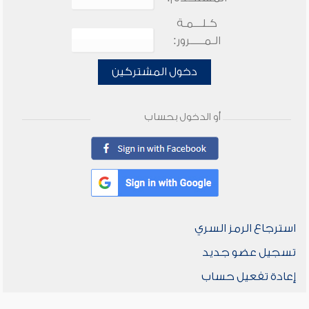
كـلـــمـة
الـمـــــرور:
دخول المشتركين
أو الدخول بحساب
استرجاع الرمز السري
تسجيل عضو جديد
إعادة تفعيل حساب