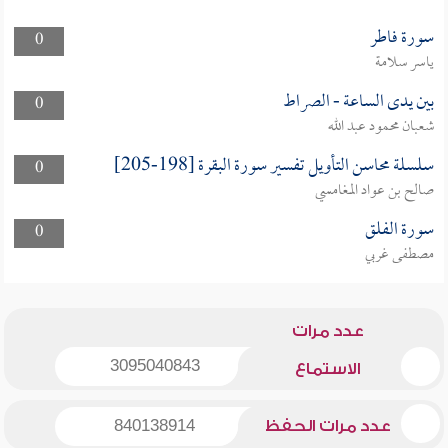
سورة فاطر
0
ياسر سلامة
بين يدى الساعة - الصراط
0
شعبان محمود عبد الله
سلسلة محاسن التأويل تفسير سورة البقرة [198-205]
0
صالح بن عواد المغامسي
سورة الفلق
0
مصطفى غربي
عدد مرات
3095040843
الاستماع
عدد مرات الحفظ
840138914