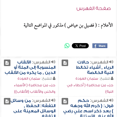
صفحة الفهرس
الأعلام : ( فضيل بن عياض ) مذكور في المواضع التالية
الفهرس:
حالات
الفهرس:
الألقاب
الرياء , أشياء تخالط
المنسوبة إلى الملة أو
النية الخالصة
الدين , ما يكره من الألقاب
للشيخ:
سلمان العودة
للشيخ:
سلمان العودة
جزء من محاضرة ( أخطاء في
جزء من محاضرة ( الأسماء
النية)
والكنى والألقاب (الألقاب))
الفهرس:
حكم
الفهرس:
من وسائل
قول: ( كرم الله وجهه
التفقه: الحفظ ,
) بعد ذكر اسم علي رضي
الوسائل المعينة على
الله عنه , الأسئلة
التفقه