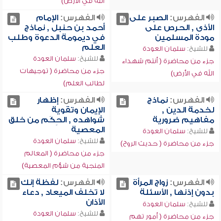
الله في الأرض)
الفهرس:
الصبر على
الفهرس:
الإمام
الأذى , الحرص على
أحمد بن حنبل , نماذج
مودة المسلمين
في ديمومة الدعوة وطلب
العلم
للشيخ:
سلمان العودة
للشيخ:
سلمان العودة
جزء من محاضرة ( أنتم شهداء
جزء من محاضرة ( توجيهات
الله في الأرض)
لطالب العلم)
الفهرس:
نماذج
الفهرس:
إظهار
لخدمة الدين ,
الإيمان وتقوية
مفاهيم ضرورية
شواهده , الحِكَم من خلق
المعصية
للشيخ:
سلمان العودة
للشيخ:
سلمان العودة
جزء من محاضرة ( حديث الروح)
جزء من محاضرة ( المعالم
المنجية من شؤم المعصية)
الفهرس:
زواج المرأة
الفهرس:
لفظة إنك
بدون إذنها , الأسئلة
لا تخلف الميعاد , دعاء
الأذان
للشيخ:
سلمان العودة
للشيخ:
سلمان العودة
جزء من محاضرة ( أمور تهم