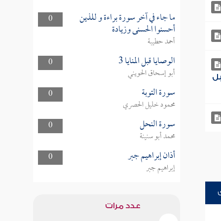
ما جاء في آخر سورة براءة و للذين
0
أحسنوا الحسنى وزيادة
أحمد حطيبة
الوصايا قبل المنايا 3
0
أبو إسحاق الحويني
بل
سورة التوبة
0
محمود خليل الحصري
سورة النحل
0
محمد أبو سنينة
أذان إبراهيم جبر
0
إبراهيم جبر
عدد مرات