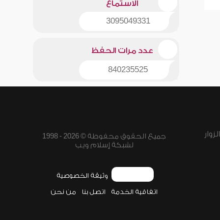
الاستماع
3095049331
عدد مرات الحفظ
840235525
زوار
جميع الحقوق محفوظة © 2026 - 1998
لشبكة إسلام ويب
وثيقة الخصوصية
اتفاقية الخدمة
اتصل بنا
من نحن