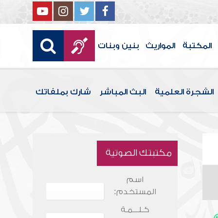
المكتبة
المواريث
بنين وبنات
الشجرة العلمية
البث المباشر
شارك بملفاتك
مكتبتك الصوتية
اسم
المستخدم:
كـلـــمـة