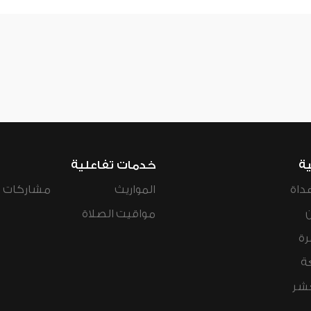
ية
خدمات تفاعلية
داة
المواريث
مشاركات ال
مواقيت الصلاة
رة
ة
عشر