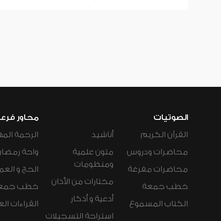
الصوتيات
محاور فرع
القرآن الكريم
أناشيد
الرحمة المه
محاضرات ودروس
متون علمية
واحة رمضان
ومنظومات
محاضرات مفرغة
الحج و العم
مختارات من الأذان
خطب جمعة
خطب جمع
أدعية و أذكار
الكتاب المسموع
القراءات ال
استراحة التسجيلات