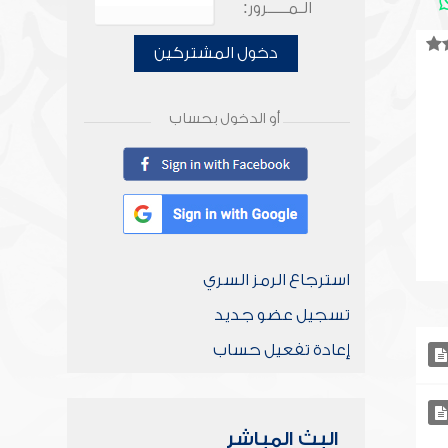
الـمـــــرور:
دخول المشتركين
أو الدخول بحساب
استرجاع الرمز السري
تسجيل عضو جديد
إعادة تفعيل حساب
البث المباشر