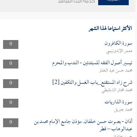
خدمة البث المباشر
الأكثر استماعا لهذا الشهر
سورة الكافرون
0
معمر الإندونيسي
تيسير أصول الفقه للمبتدئين - الندب والمحرم
0
محمد حسن عبد الغفار
شرح زاد المستقنع_باب الغسل والتكفين [2]
0
محمد مختار الشنقيطي
سورة الذاريات
0
محمد جبريل
أذان - بصوت حسن خلفان. مؤذن جامع الإمام محمد بن
0
عبدالوهاب – قطر
حسن خلفان