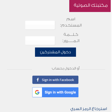
مكتبتك الصوتية
اسم
المستخدم:
كـلـــمـة
الـمـــــرور:
دخول المشتركين
أو الدخول بحساب
استرجاع الرمز السري