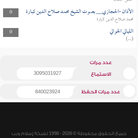
الأذان -الحجازي__ بصوت الشيخ محمد صلاح الدين كبارة
0
محمد صلاح الدين كبارة
الليالي الخوالي
0
(...)
عدد مرات
3095031927
الاستماع
عدد مرات الحفظ
840023924
جميع الحقوق محفوظة © 2026 - 1998 لشبكة إسلام ويب