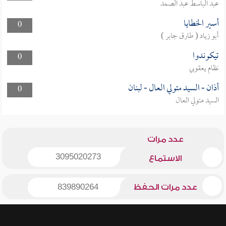
عبد الباسط عبد الصمد
أسير الخطايا
0
أبو زياد ( طارق جابر )
تيكوندوا
0
نظام يعقوبي
أذان - السيد متولي العال - لبنان
0
السيد متولي العال
عدد مرات
3095020273
الاستماع
عدد مرات الحفظ
839890264