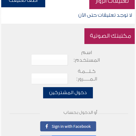
أضف تعليقك
تعليقات الزوار
لا توجد تعليقات حتى الآن
مكتبتك الصوتية
اسم
المستخدم:
كـلـــمـة
الـمـــــرور:
دخول المشتركين
أو الدخول بحساب