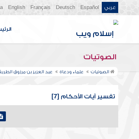
عربي
Español
Deutsch
Français
English
ia
الرئي
الصوتيات
الصوتيات
علماء ودعاة
عبد العزيز بن مرزوق الطري
تفسير آيات الأحكام [7]