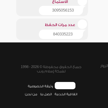
الاستماع
3095056153
عدد مرات الحفظ
840335223
زوار
جميع الحقوق محفوظة © 2026 - 1998
لشبكة إسلام ويب
وثيقة الخصوصية
اتفاقية الخدمة
اتصل بنا
من نحن