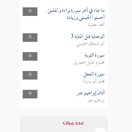
ما جاء في آخر سورة براءة و للذين
0
أحسنوا الحسنى وزيادة
أحمد حطيبة
الوصايا قبل المنايا 3
0
أبو إسحاق الحويني
سورة التوبة
0
محمود خليل الحصري
سورة النحل
0
محمد أبو سنينة
أذان إبراهيم جبر
0
إبراهيم جبر
عدد مرات