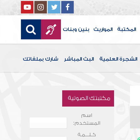
المكتبة
المواريث
بنين وبنات
الشجرة العلمية
البث المباشر
شارك بملفاتك
مكتبتك الصوتية
اسم
المستخدم:
كـلـــمـة