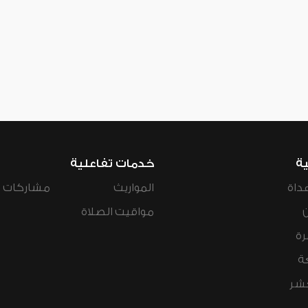
ية
خدمات تفاعلية
داة
المواريث
مشاركات ال
مواقيت الصلاة
رة
ة
عشر