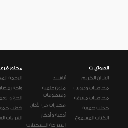
الصوتيات
محاور فرع
القرآن الكريم
أناشيد
الرحمة المه
محاضرات ودروس
متون علمية
واحة رمضان
ومنظومات
محاضرات مفرغة
الحج و العم
مختارات من الأذان
خطب جمعة
خطب جمع
أدعية و أذكار
الكتاب المسموع
القراءات ال
استراحة التسجيلات