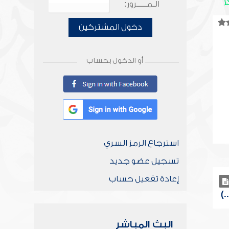
الـمـــــرور:
دخول المشتركين
أو الدخول بحساب
استرجاع الرمز السري
تسجيل عضو جديد
إعادة تفعيل حساب
البث المباشر