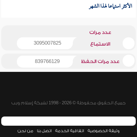
الأكثر استماعا لهذا الشهر
عدد مرات
3095007825
الاستماع
عدد مرات الحفظ
839766129
جميع الحقوق محفوظة © 2026 - 1998 لشبكة إسلام ويب
وثيقة الخصوصية
اتفاقية الخدمة
اتصل بنا
من نحن