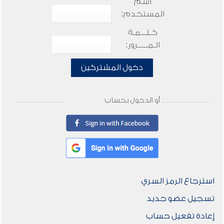
اسم
المستخدم:
كـلـــمـة
الـمـــــرور:
دخول المشتركين
أو الدخول بحساب
استرجاع الرمز السري
تسجيل عضو جديد
إعادة تفعيل حساب