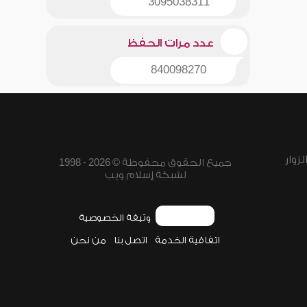
3095038311
عدد مرات الحفظ
840098270
زوار
جميع الحقوق محفوظة © 2026 - 1998
لشبكة إسلام ويب
وثيقة الخصوصية
اتفاقية الخدمة
اتصل بنا
من نحن