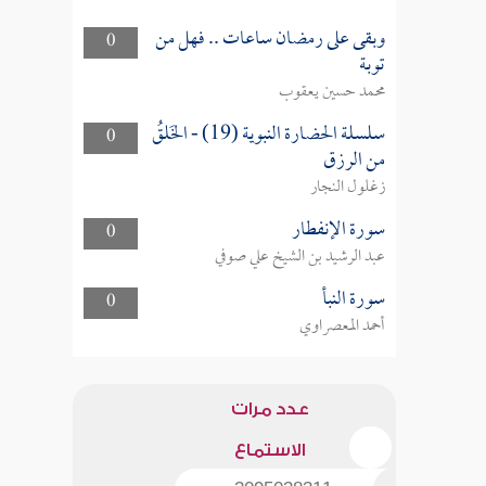
وبقى على رمضان ساعات .. فهل من
0
توبة
محمد حسين يعقوب
سلسلة الحضارة النبوية (19) - الخَلقُ
0
من الرزق
زغلول النجار
سورة الإنفطار
0
عبد الرشيد بن الشيخ علي صوفي
سورة النبأ
0
أحمد المعصراوي
عدد مرات
الاستماع