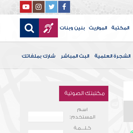
المكتبة
المواريث
بنين وبنات
الشجرة العلمية
البث المباشر
شارك بملفاتك
مكتبتك الصوتية
اسم
المستخدم:
كـلـــمـة