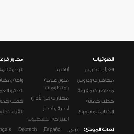
الصوتيات
محاور فرع
القرآن الكريم
أناشيد
الرحمة المه
محاضرات ودروس
متون علمية
واحة رمضان
ومنظومات
محاضرات مفرغة
الحج و العم
مختارات من الأذان
خطب جمعة
خطب جمع
أدعية و أذكار
الكتاب المسموع
القراءات ال
استراحة التسجيلات
لغات الموقع:
عربي
Español
Deutsch
nçais