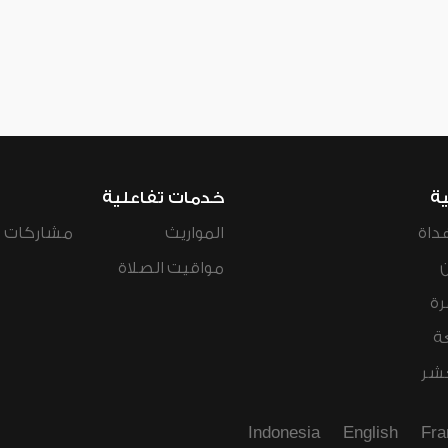
ية
خدمات تفاعلية
داة
المواريث
مشاركات ال
مواقيت الصلاة
رة
ة
عشر
Indonesia
English
Fra