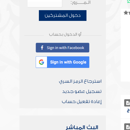
الـمـــــرور:
دخول المشتركين
أو الدخول بحساب
استرجاع الرمز السري
تسجيل عضو جديد
إعادة تفعيل حساب
البث المباشر