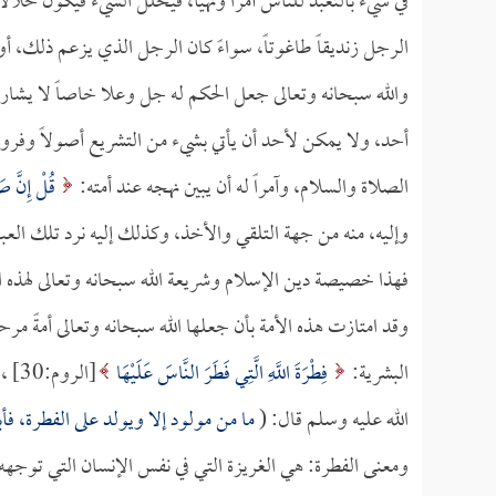
في شيء بالتعبد للناس أمراً ونهياً، فيحلل الشيء فيكون حلالا
الرجل زنديقاً طاغوتاً، سواءً كان الرجل الذي يزعم ذلك، أو
والله سبحانه وتعالى جعل الحكم له جل وعلا خاصاً لا يشار
أحد، ولا يمكن لأحد أن يأتي بشيء من التشريع أصولاً وفروعاً،
الصلاة والسلام، وآمراً له أن يبين نهجه عند أمته:
قُلْ إِنَّ صَل
وإليه، منه من جهة التلقي والأخذ، وكذلك إليه نرد تلك العبا
فهذا خصيصة دين الإسلام وشريعة الله سبحانه وتعالى لهذه ال
وقد امتازت هذه الأمة بأن جعلها الله سبحانه وتعالى أمةً مرح
البشرية:
فِطْرَةَ اللَّهِ الَّتِي فَطَرَ النَّاسَ عَلَيْهَا
[الروم:30] ، لهذا قد روى
الله عليه وسلم قال: (
ما من مولود إلا ويولد على الفطرة، فأب
ومعنى الفطرة: هي الغريزة التي في نفس الإنسان التي توجهه عل