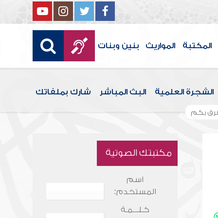
المكتبة
المواريث
بنين وبنات
الشجرة العلمية
البث المباشر
شارك بملفاتك
تفرق بكم
مكتبتك الصوتية
اسم
المستخدم:
كـلـــمـة