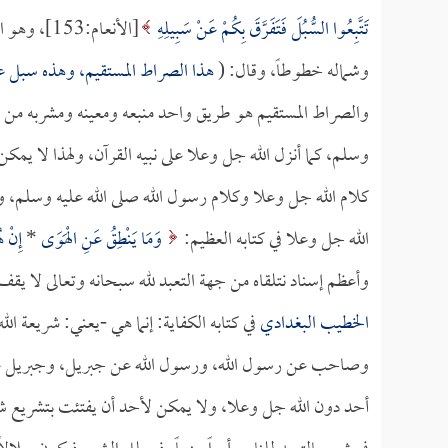
تَتَّبِعُوا السُّبُلَ فَتَفَرَّقَ بِكُمْ عَنْ سَبِيلِهِ
[الأنعام:
وشماله خطوطاً، وقال: (
هذا الصراط المستقيم، وهذه سبل عل
والصراط المستقيم هو طريق واحد منبعه ومعينه ومشربه من ال
وسلم، كما أنزل الله جل وعلا على نبيه القرآن، ولهذا لا يمك
كلام الله جل وعلا وكلام رسول الله صلى الله عليه وسلم، ولهذ
الله جل وعلا في كتابه العظيم:
وَمَا يَنْطِقُ عَنِ الْهَوَى
*
إِنْ 
وأعظم إسناد نتلقاه من جهة التعبد لله سبحانه وتعالى لا يقف
الخطيب البغدادي
في كتابه الكفاية: إنما هي -يعني: شريع
وصاحب عن رسول الله، ورسول الله عن جبريل، وجبريل عن الل
أحد دون الله جل وعلا، ولا يمكن لأحد أن يفتئت بتشريع شيء م