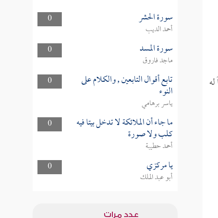
سورة الحشر
0
أحمد الديب
سورة المسد
0
ماجد فاروق
تابع أقوال التابعين , والكلام على
اً له
0
النوء
ياسر برهامي
ما جاء أن الملائكة لا تدخل بيتا فيه
0
كلب ولا صورة
أحمد حطيبة
يا مركزي
0
أبو عبد الملك
عدد مرات