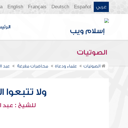
عربي
Español
Deutsch
Français
English
ia
الرئي
الصوتيات
الصوتيات
علماء ودعاة
محاضرات مفرغة
عبد ا
ولا تتبعوا
للشيخ : عبد ا