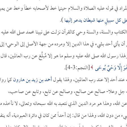
153]، وهو المراد في قوله عليه الصلاة والسلام حينما خط لأصحابه خطاً وخط عن يمي
ى كل سبيلٍ منها شيطان يدعو إليها
).
كتاب والسنة، والسنة وحي كالقرآن نزلت على نبينا محمد صلى الله عليه
ن أن يأتي أحد بشيء في هذا الدين إلا ومرده من جهة الأصل إلى الوحي؛ إلى
ا رسول الله صلى الله عليه وسلم ما هو إلا مُبلِّغ عن رب العالمين، قال
هُوَ إِلَّا وَحْيٌ يُوحَى
[النجم:3-4].
 عند أحد إلا عند رب العالمين، ولهذا يقول
أحمد بن زيد بن هارون
كما رواه
ة الله جل وعلا- صالح عن صالح، وصالح عن تابع، وتابع عن صاحب،
ه، وهذا هو مرد الدين الذي نتعبد به الله سبحانه وتعالى، لا نأخذه م
ن دون الله، ولهذا من قال: إن أحداً ممن كان في دائرة العبودية، أنه ينف