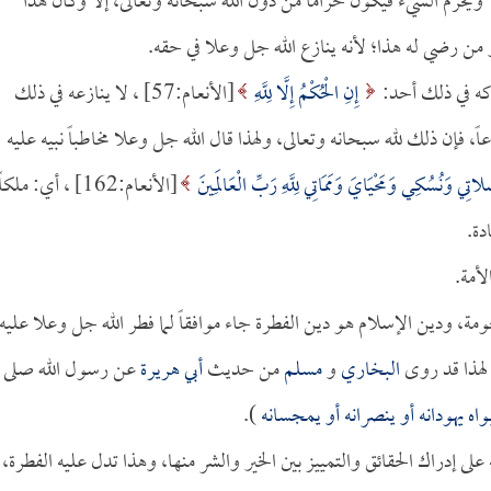
ً ويحرم الشيء فيكون حراماً من دون الله سبحانه وتعالى، إلا وكان هذا
 من رضي له هذا؛ لأنه ينازع الله جل وعلا في حقه.
كه في ذلك أحد:
إِنِ الْحُكْمُ إِلَّا لِلَّهِ
[الأنعام:57] ، لا ينازعه في ذلك
 فإن ذلك لله سبحانه وتعالى، ولهذا قال الله جل وعلا مخاطباً نبيه عليه
اتِي وَنُسُكِي وَمَحْيَايَ وَمَمَاتِي لِلَّهِ رَبِّ الْعَالَمِينَ
[الأنعام:162] ، أي: ملك
دة.
أمة.
ومة، ودين الإسلام هو دين الفطرة جاء موافقاً لما فطر الله جل وعلا عليه
البخاري
و
مسلم
من حديث
أبي هريرة
عن رسول الله صلى
واه يهودانه أو ينصرانه أو يمجسانه
).
ى إدراك الحقائق والتمييز بين الخير والشر منها، وهذا تدل عليه الفطرة،