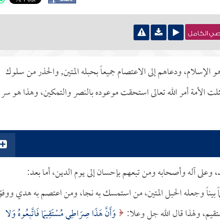
نصي الكامل
و الإسلام، ودعاهم إلى الاعتصام جميعاً بحبله المتين, والحذر من سلوك
ثلت الأمة أمر الله تعالى استحقت موعوده بالنصر والتمكين، وهذا هو سر
د، وعلى آله وأصحابه ومن تبعهم بإحسان إلى يوم الدين، أما بعد:
كماً بيناً وجعله الحبل المتين، من استمسك به نجا، ومن اعتصم به هدي ووف
تقيم، ولهذا قال الله جل وعلا:
وَأَنَّ هَذَا صِرَاطِي مُسْتَقِيمًا فَاتَّبِعُوهُ وَلا