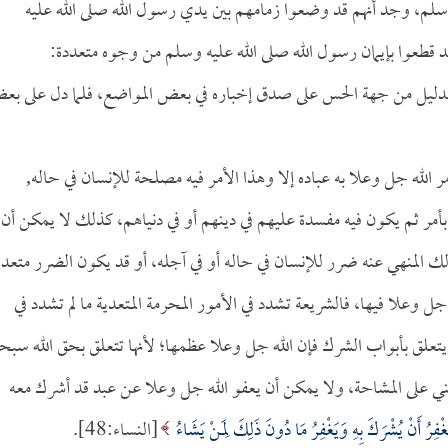
سلم، وجد أنهم قد وضعوا زمامهم بين يدي رسول الله صلى الله عليه
 قطعوا بإيمان رسول الله صلى الله عليه وسلم من وجوه متعددة:
الدليل من جهة الحس على صدق إخباره في بعض المواضع، فلما دل على ب
مر الله جل وعلا به عباده إلا وهذا الأمر فيه مصلحة للإنسان في حاله,
أمر ثم يكون فيه مفسدة عليهم في دينهم أو في دنياهم، كذلك لا يمكن أن
ك المنهي عنه ضرر للإنسان في حاله أو في آجله، أو قد يكون الضرر متعديا
جل وعلا فيها، فالشريعة تشدد في الأمور المحرمة المتعدية ما لم تشدد في
 يتعلق بأبواب الشرك فإن الله جل وعلا عظمها؛ لأنها تتعلق بحق الله سبحا
ي على المشاحة، ولا يمكن أن يعفو الله جل وعلا عن عبد قد أشرك معه
يَغْفِرُ أَنْ يُشْرَكَ بِهِ وَيَغْفِرُ مَا دُونَ ذَلِكَ لِمَنْ يَشَاءُ
[النساء:48].