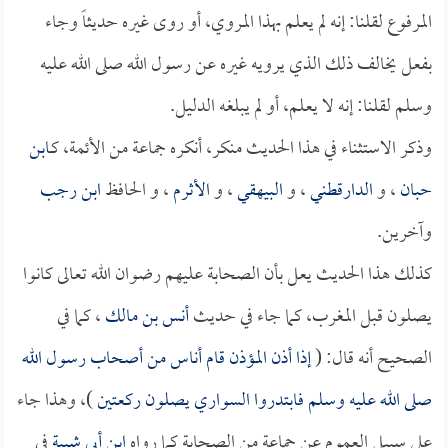
المرفوع لقلنا: إنه لم يعلم بهذا المروي، أو روى غيره حديثاً وجاء
بفعل يخالف ذلك الذي يرويه غيره عن رسول الله صلى الله عليه
وسلم لقلنا: إنه لا يعلم، أو لم يبلغه الدليل.
وذكر الاستثناء في هذا الحديث منكر، أنكره جماعة من الأئمة، كـ
ابن
حبان
، و
الدارقطني
، و
البيهقي
، و
الأثرم
، و الحافظ
ابن رجب
وآخرين.
كذلك هذا الحديث يعل بأن الصحابة عليهم رضوان الله تعالى كانوا
يصلون قبل المغرب، كما جاء في حديث
أنس بن مالك
، كما في
الصحيح أنه قال: (
إذا أذن المؤذن قام أناس من أصحاب رسول الله
صلى الله عليه وسلم فابتدروا السواري يصلون ركعتين
)، وهذا جاء
على سبيل العموم عن جماعة من الصحابة كما رواه
ابن أبي شيبة
في