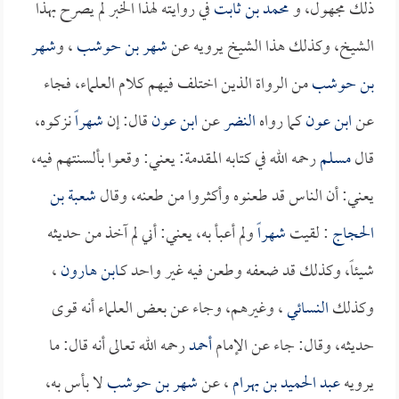
ذلك مجهول، و
محمد بن ثابت
في روايته لهذا الخبر لم يصرح بهذا
الشيخ، وكذلك هذا الشيخ يرويه عن
شهر بن حوشب
، و
شهر
بن حوشب
من الرواة الذين اختلف فيهم كلام العلماء، فجاء
عن
ابن عون
كما رواه
النضر
عن
ابن عون
قال: إن
شهراً
نزكوه،
قال
مسلم
رحمه الله في كتابه المقدمة: يعني: وقعوا بألسنتهم فيه،
يعني: أن الناس قد طعنوه وأكثروا من طعنه، وقال
شعبة بن
الحجاج
: لقيت
شهراً
ولم أعبأ به، يعني: أني لم آخذ من حديثه
شيئاً، وكذلك قد ضعفه وطعن فيه غير واحد كـ
ابن هارون
،
وكذلك
النسائي
، وغيرهم، وجاء عن بعض العلماء أنه قوى
حديثه، وقال: جاء عن الإمام
أحمد
رحمه الله تعالى أنه قال: ما
يرويه
عبد الحميد بن بهرام
، عن
شهر بن حوشب
لا بأس به،