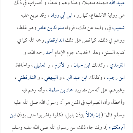
عبيد الله
فجعله متصلاً، وهذا وهم وغلط، والصواب في ذلك
هي رواية الانقطاع، كما رواه
ابن أبي رواد
، وقد توبع عليه
شعيب
في روايته عن ذلك، فرواه
مدرك بن عامر
وهو غلط،
ووهم في ذلك، كما نص على ذلك
الدارقطني
رحمه الله كما في
كتابه السنن، وهذا الحديث جزم الإمام
أحمد
رحمه الله، و
الترمذي
، وكذلك
ابن حبان
، و
الأثرم
، و
العقيلي
، والحافظ
ابن رجب
، وكذلك
ابن عبد البر
، و
البيهقي
، و
الدارقطني
،
وغيرهم، على أنه من مفاريد
حماد بن سلمة
، وأنه وهم فيه
وأخطأ، وأن الصواب في المتن هو أن رسول الله صلى الله عليه
وسلم قال: (
إن
بلالاً
يؤذن بليل، فكلوا واشربوا حتى يؤذن
ابن
أم مكتوم
)، وقد جاء ذلك عن رسول الله صلى الله عليه وسلم