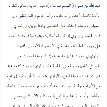
عبد الله بن عمر
: (
التيمم ضربتان
)، فهذا حديث منكر، أنكره
الأئمة قاطبة،
أحمد
، و
أبو داود
، و
أبو حاتم
و
الدارقطني
، و
البيهقي
، وسائر الحفاظ من المتقدمين والمتأخرين، ورفعه في
ذلك غلط، والراوي إذا كان له أحاديث يتفرد بها فإن ذلك أمارة
على ورود الخطأ فيه، خاصة في الأحاديث الأصول، فتفرد
الراوي في حديث مما يؤخذ عليه، إذا كان هذا الحديث من
المسائل المشهورة والمعاني الجليلة هذا يساوي أحاديث كثيرة عند
غيره مما هو دون هذا المتن، فالراوي مثلاً حينما يأتي يتفرد في بابٍ
من الأبواب جليلة القدر مما يبعد أن يتفرد بها إنسان، فهذا يؤاخذ
به أشد، وأما ما لا يحتاج الناس إليه، كتفرد الإنسان في بعض
الفضائل البعيدة، أو نحو ذلك، أو فضائل الأعمال التي لا يتلبس