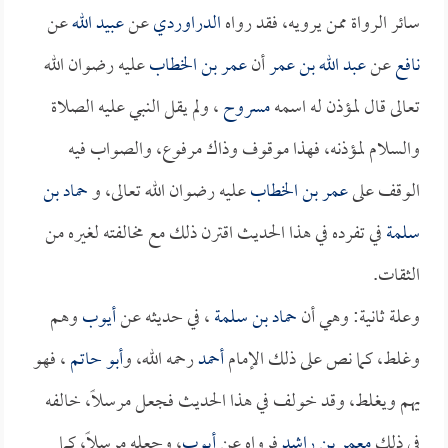
سائر الرواة ممن يرويه، فقد رواه
الدراوردي
عن
عبيد الله
عن
نافع
عن
عبد الله بن عمر
أن
عمر بن الخطاب
عليه رضوان الله
تعالى قال لمؤذن له اسمه
مسروح
، ولم يقل النبي عليه الصلاة
والسلام لمؤذنه، فهذا موقوف وذاك مرفوع، والصواب فيه
الوقف على
عمر بن الخطاب
عليه رضوان الله تعالى، و
حماد بن
سلمة
في تفرده في هذا الحديث اقترن ذلك مع مخالفته لغيره من
الثقات.
وعلة ثانية: وهي أن
حماد بن سلمة
، في حديثه عن
أيوب
وهم
وغلط، كما نص على ذلك الإمام
أحمد
رحمه الله، و
أبو حاتم
، فهو
يهم ويغلط، وقد خولف في هذا الحديث فجعل مرسلاً، خالفه
في ذلك
معمر بن راشد
فرواه عن
أيوب
، وجعله مرسلاً، كما