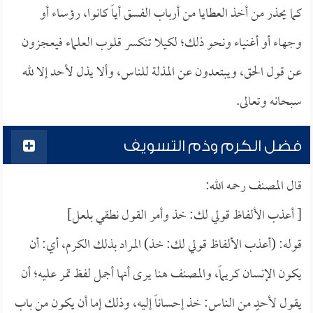
كما يحذر من أخذ العطايا من أرباب الفسق أياً كانوا، رؤساء أو
وجهاء أو أغنياء ونحو ذلك؛ لكيلا تنكسر قلوب العلماء فيعجزون
عن قول الحق، ويبتعدون عن المذلة للناس، وألا يذل لأحد إلا لله
سبحانه وتعالى.
فضل الكرم وذم التسويف
قال المصنف رحمه الله:
[ أعذب الألفاظ قولي لك: خذ وأمر القول نطقي بلعل]
قوله: (أعذب الألفاظ قولي لك: خذ) المراد بذلك الكرم، أي: أن
يكون الإنسان كريماً، والمصنف هنا يرى أنها أجمل لفظ تمر عليه؛ أن
يقول لأحدٍ من الناس: خذ إحساناً إليه، وذلك إما أن يكون من باب