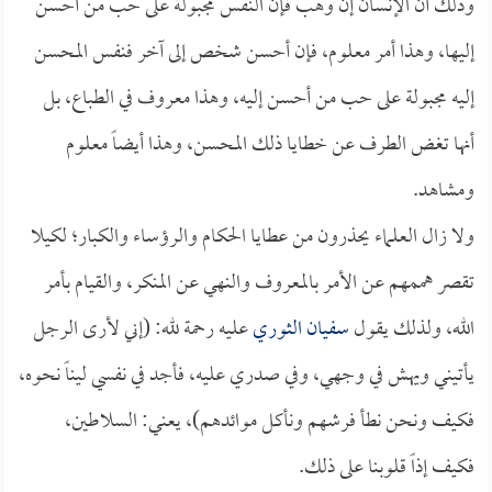
وذلك أن الإنسان إن وهب فإن النفس مجبولة على حب من أحسن
إليها، وهذا أمر معلوم، فإن أحسن شخص إلى آخر فنفس المحسن
إليه مجبولة على حب من أحسن إليه، وهذا معروف في الطباع، بل
أنها تغض الطرف عن خطايا ذلك المحسن، وهذا أيضاً معلوم
ومشاهد.
ولا زال العلماء يحذرون من عطايا الحكام والرؤساء والكبار؛ لكيلا
تقصر هممهم عن الأمر بالمعروف والنهي عن المنكر، والقيام بأمر
الله، ولذلك يقول
سفيان الثوري
عليه رحمة لله: (إني لأرى الرجل
يأتيني ويهش في وجهي، وفي صدري عليه، فأجد في نفسي ليناً نحوه،
فكيف ونحن نطأ فرشهم ونأكل موائدهم)، يعني: السلاطين،
فكيف إذاً قلوبنا على ذلك.