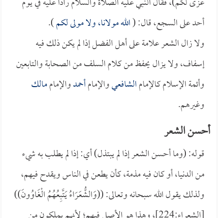
عزى لكم)، فقال النبي عليه الصلاة والسلام راداً عليه في يوم
أحد على السجع، قال: (
الله مولانا، ولا مولى لكم
).
ولا زال الشعر علامة على أهل الفضل إذا لم يكن ذلك فيه
إسفاف، ولا يزال يحفظ من كلام السلف من الصحابة والتابعين
وأئمة الإسلام كالإمام
الشافعي
والإمام
أحمد
والإمام
مالك
وغيرهم.
أحسن الشعر
قوله: (وما أحسن الشعر إذا لم يبتذل) أي: إذا لم يطلب به شيء
من الدنيا، أو كان فيه مذمة، كأن يطعن في الناس ويقدح فيهم،
ولذلك يقول الله سبحانه وتعالى: ((وَالشُّعَرَاءُ يَتَّبِعُهُمُ الْغَاوُونَ))
[الشعراء:224]، وهذا هو الأصل فيهم؛ لأنهم يملكون من