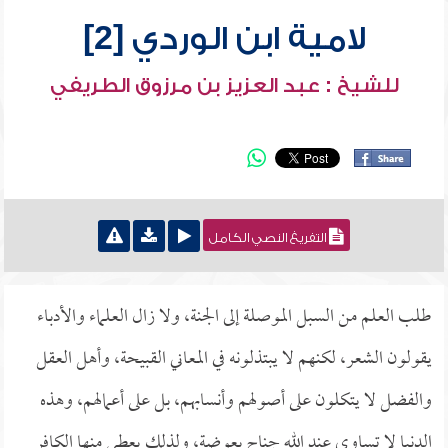
لامية ابن الوردي [2]
للشيخ : عبد العزيز بن مرزوق الطريفي
التفريغ النصي الكامل
طلب العلم من السبل الموصلة إلى الجنة، ولا زال العلماء والأدباء
يقولون الشعر، لكنهم لا يبتذلونه في المعاني القبيحة، وأهل العقل
والفضل لا يتكلون على أصولهم وأنسابهم، بل على أعمالهم، وهذه
الدنيا لا تساوي عند الله جناح بعوضة، ولذلك يعطي منها الكافر