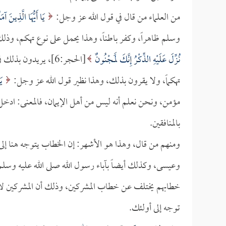
من العلماء من قال في قول الله عز وجل:
يَا أَيُّهَا الَّذِينَ آم
وسلم ظاهراً، وكفر باطناً، وهذا يحمل على نوع تهكم، وذل
نُزِّلَ عَلَيْهِ الذِّكْرُ إِنَّكَ لَمَجْنُونٌ
[الحجر:6]، يريدون 
تهكماً، ولا يقرون بذلك، وهذا نظير قول الله عز وجل:
يَا
مؤمن، ونحن نعلم أنه ليس من أهل الإيمان، فالمعنى: ادخل حق
بالمنافقين.
ومنهم من قال، وهذا هو الأشهر: إن الخطاب يتوجه هنا إلى
وعيسى، وكذلك أيضاً بآباء رسول الله صلى الله عليه وسل
خطابهم يختلف عن خطاب المشركين، وذلك أن المشركين لا
توجه إلى أولئك.