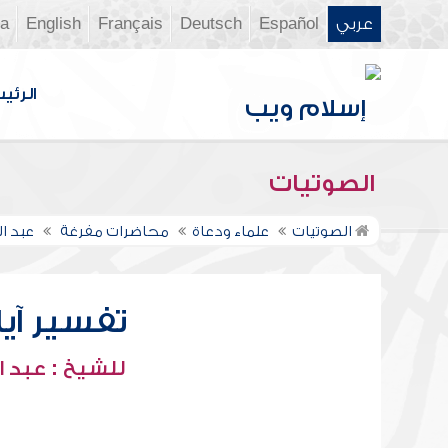
عربي
Español
Deutsch
Français
English
ia
الرئي
الصوتيات
الصوتيات
علماء ودعاة
محاضرات مفرغة
عبد ا
تفسير آيات
للشيخ : عبد ا