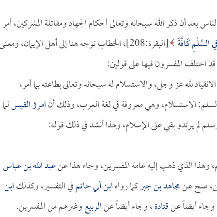
س بعد أن ذكر الله سبحانه وتعالى أحكام الجهاد ومقاتلة المشركين، أمر
ِي السِّلْمِ كَافَّةً
[البقرة:208]، الخطاب توجه هنا إلى أهل الإيمان، ومعنى
 قد اختلف المفسرون فيها على قولين:
انقياد لله عز وجل، والاستسلام له سبحانه وتعالى بطاعته بما أمر،
 السلم: الاستسلام، وهي معروفة في لغة العرب، وذلك أن
امرؤ القيس
لما
سلم لم يرتدو بقي على الإسلام، ولهذا أنشد في ذلك قوله:
م، وهذا الذي ذهب إليه عامة المفسرين، وجاء هذا عن
عبد الله بن عباس
رين، صح عن
مجاهد بن جبر
كما رواه
ابن أبي حاتم
في التفسير، وكذلك
ابن
وجاء أيضاً عن
قتادة
، وجاء أيضاً عن
الربيع
وغيرهم من المفسرين.