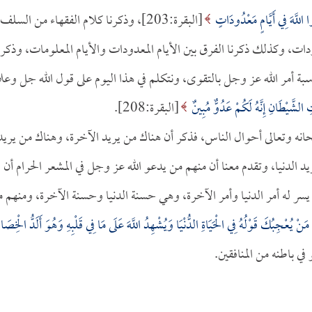
 اللَّهَ فِي أَيَّامٍ مَعْدُودَاتٍ
[البقرة:203]، وذكرنا كلام الفقهاء من السلف
دات، وكذلك ذكرنا الفرق بين الأيام المعدودات والأيام المعلومات، وذكرن
ة أمر الله عز وجل بالتقوى، ونتكلم في هذا اليوم على قول الله جل وعلا
 الشَّيْطَانِ إِنَّهُ لَكُمْ عَدُوٌّ مُبِينٌ
[البقرة:208].
بحانه وتعالى أحوال الناس، فذكر أن هناك من يريد الآخرة، وهناك من يريد
يد الدنيا، وتقدم معنا أن منهم من يدعو الله عز وجل في المشعر الحرام أن
سر له أمر الدنيا وأمر الآخرة، وهي حسنة الدنيا وحسنة الآخرة، ومنهم 
ْ يُعْجِبُكَ قَوْلُهُ فِي الْحَيَاةِ الدُّنْيَا وَيُشْهِدُ اللَّهَ عَلَى مَا فِي قَلْبِهِ وَهُوَ أَلَدُّ الْخِصَام