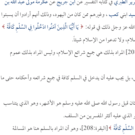
ير الطبري
في كتابه التفسير عن
ابن جريج
عن
عكرمة مولى عبد الله بن
يد
ابني
كعب
، وغيرهم ممن كان من اليهود، وذلك أنهم أرادوا أن يسبتوا
ل الله عز وجل ذلك في قوله:
يَا أَيُّهَا الَّذِينَ آمَنُوا ادْخُلُوا فِي السِّلْمِ كَافَّةً
[البقرة:208] المراد بذلك هي جميع شرائع الإسلام، وليس المراد بذلك عموم
 بل يجب عليه أن يدخل في السلم كافة في جميع شرائعه وأحكامه حتى ما
كان قبل رسول الله صلى الله عليه وسلم هو الأشهر، وهو الذي يتناسب
و الذي عليه أكثر المفسرين من السلف.
لسِّلْمِ كَافَّةً
[البقرة:208]، وهو أن المراد بالسلم هنا هو المسالمة