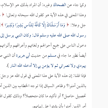
وكما جاء عن
الضحاك
وغيره: أن المراد بذلك هو الإسلام، 
وهذا المعنى في هذه الآية هو كقول الله سبحانه وتعالى:
وَ
جل وعلا:
وَمَا أَرْسَلْنَاكَ إِلَّا كَافَّةً لِلنَّاسِ بَشِيرًا وَنَذِيرًا
[سب
رسول الله صلى الله عليه وسلم قال: وكان النبي يرسل إلى 
دخول الناس على جميع أحوالهم ولغاتهم وأعراقهم وألوانهم ف
أيضاً نظير ما جاء في
مسلم
من حديث
أبي هريرة
أن النبي صل
يهودي ولا نصراني ثم لا يؤمن بي إلا أدخله الله النار
).
فإذا قلنا: إن هذه الآية على هذا المعنى في قول الله عز وجل
بالذين آمنوا؟ وظاهر السياق إذا توجه الخطاب بين الذين آ
تحصيل حاصل؟ أو تأكيد ما كان متحصلاً؟ وذلك كقول ال
أمر الذين آمنوا بأن يثبتوا على إيمانهم.