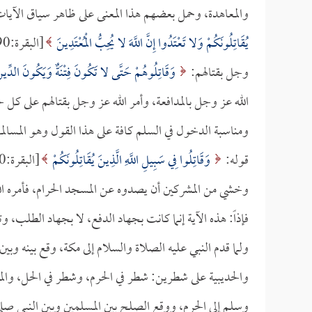
والمعاهدة، وحمل بعضهم هذا المعنى على ظاهر سياق الآيات، 
يُقَاتِلُونَكُمْ وَلا تَعْتَدُوا إِنَّ اللَّهَ لا يُحِبُّ الْمُعْتَدِينَ
وجل بقتالهم:
وَقَاتِلُوهُمْ حَتَّى لا تَكُونَ فِتْنَةٌ وَيَكُونَ الدِّينُ 
الله عز وجل بالمدافعة، وأمر الله عز وجل بقتالهم على كل 
ومناسبة الدخول في السلم كافة على هذا القول وهو المسالمة 
قوله:
وَقَاتِلُوا فِي سَبِيلِ اللَّهِ الَّذِينَ يُقَاتِلُونَكُمْ
وخشي من المشركين أن يصدوه عن المسجد الحرام، فأمره ا
فإذاً: هذه الآية إنما كانت بجهاد الدفع، لا بجهاد الطلب، وت
ولما قدم النبي عليه الصلاة والسلام إلى مكة، وقع بينه وبين
والحديبية على شطرين: شطر في الحرم، وشطر في الحل، والم
وسلم إلى الحرم، ووقع الصلح بين المسلمين وبين النبي صلى 