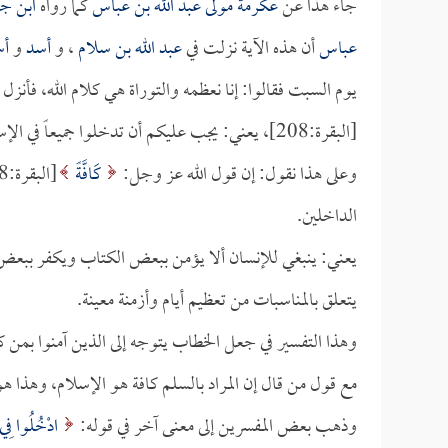
جاء هذا عن
عكرمة مولى عبد الله بن عباس
كما رواه
ابن جر
عباس
أن هذه الآية نزلت في
عبد الله بن سلام
، و
أسد
و
أس
يوم السبت فقالوا: إنا نعظمه والتوراة هي كلام الله، فأنز
[البقرة:208]، يعني: يجب عليكم أن تدخلوا جميعاً في الإسلام، ولا تدعوا من الإسلام شيئاً.
وعلى هذا نقول: إن قول الله عز وجل:
كَافَّةً
الداخلين.
يعني: ينبغي للإنسان ألا يؤمن ببعض الكتاب ويكفر ببعض،
يتعلق بالمناسبات من تعظيم أيام وأزمنة معينة.
وهذا التفسير في جعل الخطاب يتوجه إلى الذين آمنوا بمن 
مع قول من قال إن المراد بالسلم كافة هو الإسلام، وهذا ه
وذهب بعض المفسرين إلى معنى آخر في قوله:
ادْخُلُوا فِي ا