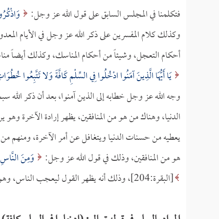
فتكلمنا في المجلس السابق على قول الله عز وجل:
وَاذْكُرُوا
وكذلك كلام المفسرين على ذكر الله عز وجل في الأيام المعدو
أحكام التعجل، وشيئاً من أحكام المناسك، وكذلك أيضاً مناسب
يَا أَيُّهَا الَّذِينَ آمَنُوا ادْخُلُوا فِي السِّلْمِ كَافَّةً وَلا تَتَّبِعُوا خُطُوَاتِ
وجه الله عز وجل خطابه إلى الذين آمنوا، بعد أن ذكر الله س
الدنيا، وهناك من هو من المنافقين، يظهر إرادة الآخرة وهو ير
يعطيه من حسنات الدنيا ويتغافل عن أمر الآخرة، ومنهم من ي
هو من المنافقين، وذلك في قول الله عز وجل:
وَمِنَ النَّاسِ مَن
[البقرة:204]، وذلك أنه يظهر القول ليعجب الناس، وهو في باطنه من المنافقين.