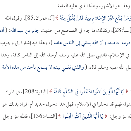
وهذا هو الأشهر، وهذا الذي عليه العامة.
مَنْ يَبْتَغِ غَيْرَ الإِسْلامِ دِينًا فَلَنْ يُقْبَلَ مِنْهُ
[آل عمران:85]، وقول الله
أ:28]، وكذلك ما جاء في الصحيح من حديث
جابر بن عبد الله
: (
أن
قومه خاصة، وأن الله بعثني إلى الناس عامة
)، وهذا فيه إشارة إلى وجوب
ي الإسلام، فالنبي صلى الله عليه وسلم أرسله الله إلى الناس كافة، وهذا
ى الله عليه وسلم قال: (
والذي نفسي بيده لا يسمع بأحد من هذه الأمة
:
يَا أَيُّهَا الَّذِينَ آمَنُوا ادْخُلُوا فِي السِّلْمِ كَافَّةً
[البقرة:208]، فما المراد
منوا، فهم قد دخلوا في الإسلام، فهل هذا دخول جديد أم المراد بذلك هو
له عز وجل:
يَا أَيُّهَا الَّذِينَ آمَنُوا آمِنُوا
[النساء:136]، فالله عز وجل