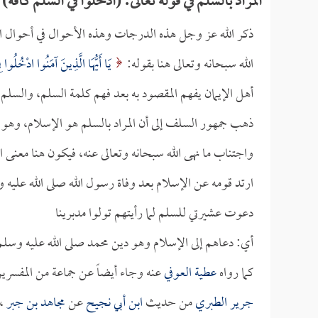
المراد بالسلم في قوله تعالى: (ادخلوا في السلم كافة)
ذكر الله عز وجل هذه الدرجات وهذه الأحوال في أحوال النا
الله سبحانه وتعالى هنا بقوله:
يَا أَيُّهَا الَّذِينَ آمَنُوا ادْخُلُوا ف
أهل الإيمان يفهم المقصود به بعد فهم كلمة السلم، والسلم
ذهب جمهور السلف إلى أن المراد بالسلم هو الإسلام، وهو ال
واجتناب ما نهى الله سبحانه وتعالى عنه، فيكون هنا معنى
ارتد قومه عن الإسلام بعد وفاة رسول الله صلى الله عليه و
دعوت عشيرتي للسلم لما رأيتهم تولوا مدبرينا
أي: دعاهم إلى الإسلام وهو دين محمد صلى الله عليه وسل
كما رواه
عطية العوفي
عنه وجاء أيضاً عن جماعة من المفس
جرير الطبري
من حديث
ابن أبي نجيح
عن
مجاهد بن جبر
، 