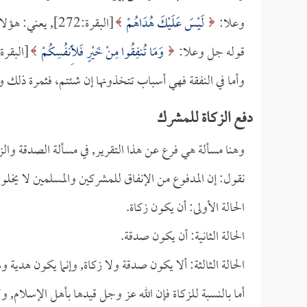
وعلا:
لَيْسَ عَلَيْكَ هُدَاهُمْ
[البقرة:272], ي
قوله جل وعلا:
وَمَا تُنفِقُوا مِنْ خَيْرٍ فَلِأَنفُسِكُمْ
[البقرة:272], يعني: على هؤلاء المشركين, فالهدية من الله 
وأما في النفقة فهي أسباب تتخذونها إن شئتم، فثمرة ذلك و
دفع الزكاة للمشرك
وهنا مسألة هي فرع عن هذا التقرير, في مسألة الصدقة والزك
نقول: إن المدفوع من الإنفاق للمشركين والمسلمين لا يخلو
الحالة الأولى: أن يكون زكاة.
الحالة الثانية: أن يكون صدقة.
الحالة الثالثة: ألا يكون صدقة ولا زكاة, وإنما يكون هدية وه
أما بالنسبة للزكاة فإن الله عز وجل قيدها بأهل الإسلام, ول