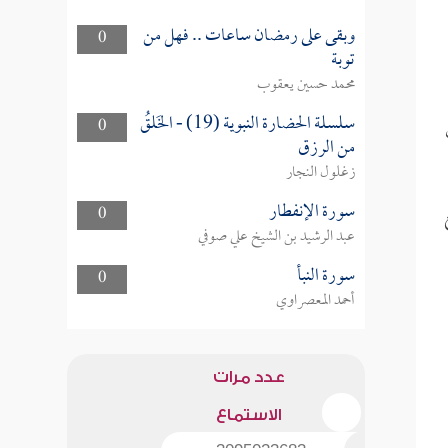
وبقى على رمضان ساعات .. فهل من
0
توبة
محمد حسين يعقوب
سلسلة الحضارة النبوية (19) - الخَلقُ
0
من الرزق
زغلول النجار
سورة الإنفطار
0
عبد الرشيد بن الشيخ علي صوفي
سورة النبأ
0
أحمد المعصراوي
عدد مرات
الاستماع