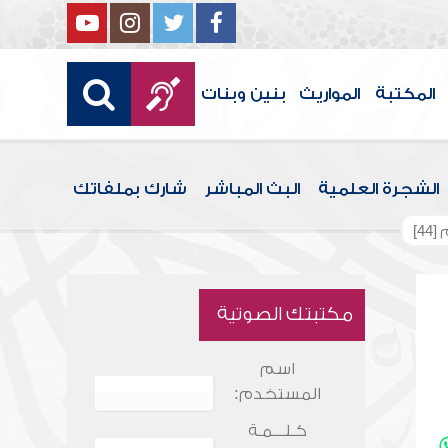
المكتبة
المواريث
بنين وبنات
الشجرة العلمية
البث المباشر
شارك بملفاتك
4]
مكتبتك الصوتية
اسم
المستخدم:
كـلـــمـة