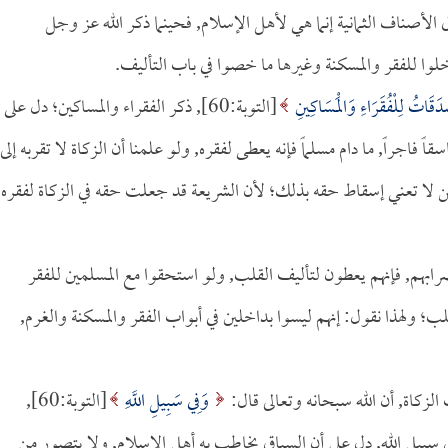
 الأصناف الثمانية إنما هي لأهل الإسلام, فحينما ذكر الله عز وجل
خلوا للفقر والمسكنة وغيرها ما خصوا في باب التأليف.
َّدَقَاتُ لِلْفُقَرَاءِ وَالْمَسَاكِينِ
[التوبة:60], ذكر الفقراء والمساكين؛ دل على
اً فاجراً, ما دام مسلماً فإنه يعطى لفقره, ولو علمنا أن الزكاة لا تقربه إلى
لظن لا تعني إسقاط حقه بذلك؛ لأن الشريعة قد جعلت حقه في الزكاة لفقره
ضرابهم, فإنهم يعطون لتأليف القلب, ولو استحقوا مع المسلمين للفقر
 ولهذا نقول: إنهم ليسوا بداخلين في أبواب الفقر والمسكنة والغرم,
الزكاة, أن الله سبحانه وتعالى قال:
وَفِي سَبِيلِ اللَّهِ
[التوبة:60],
في سبيل الله, دل على أن السياق يخاطب به أهل الإسلام, ولا يتصور من