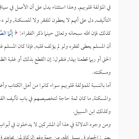
في المؤلفة قلوبهم, وهذا استثناء يدل على أن الأصل في سياق
التأليف, دل على أنهم لا يعطون للفقر ولا للمسكنة, ولو د
كذلك فإن الله سبحانه وتعالى حينما ذكر الفقراء:
إِنَّمَا الص
أن المسلم يعطى لفقره ولو لم يؤلف قلبه, فإذا كان المسلم فاسق
الحق أو ربما قطعنا بهذا, فنقول: إن القطع بذلك أو غلبة ا
ومسكنته.
أما بالنسبة للمؤلفة قلوبهم سواء كانوا من أهل الكتاب وأ
والمسكنة, ما كان ثمة حاجة لتخصيصهم في باب تأليف القلب؛
وكذلك ابن السبيل.
ومن وجوه الدلالة في هذا أن المشركين لا يدخلون في أبواب 
يعني: الجهاد في سبيل الله, من جهة دفع الزكاة لمن يجاهد 