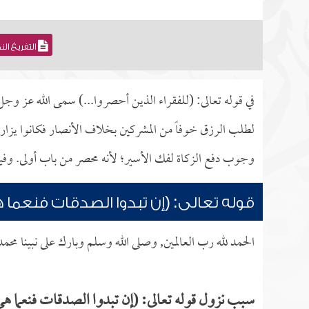
التفريغ ال
في قوله تعالى: (للفقراء الذين أحصروا...) سمى الله عز وجل
لطلب الرزق خوفاً من المشركين بخلاف الأنصار فكانوا يزار
وجوب دفع الزكاة لفك الأسير؛ لأنه محصر من باب أولى. وفيه 
قوله تعالى: (إن تبدوا الصدقات فنعما ه
الحمد لله رب العالمين, وصلى الله وسلم وبارك على نبينا محم
سبب نزول قوله تعالى: (إن تبدوا الصدقات فنعما هي