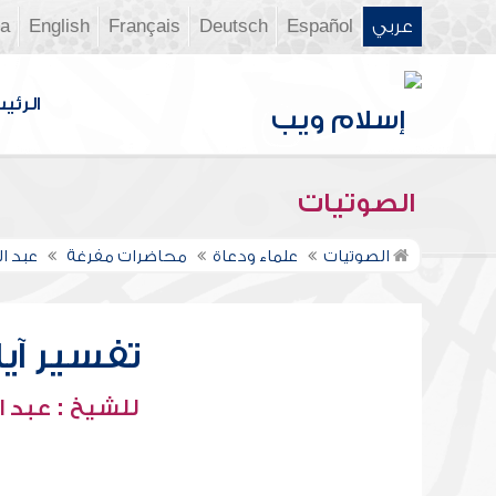
عربي
Español
Deutsch
Français
English
ia
الرئي
الصوتيات
الصوتيات
علماء ودعاة
محاضرات مفرغة
عبد ا
تفسير آيات
للشيخ : عبد ا