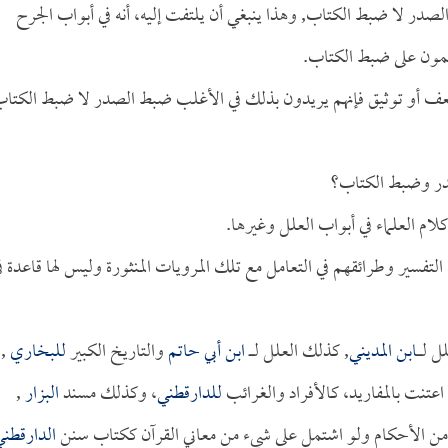
ر لا ضبط الكتاب, وهذا ينبغي أن يلتفت إليه، أنه في أبواب الجرح
لمون على ضبط الكتاب.
 بضعف أو توثيق فإنهم يريدون بذلك في الأغلب ضبط الصدر لا ضبط الكتاب
لصدر وضبط الكتاب؟
ام العلماء في أبواب العلل وغيرها.
التفسير وطرائقهم في التعامل مع تلك المرويات المنثورة وليس لها قاعدة ف
ـــــ
ابن المديني
, كذلك العلل لـــــ
ابن أبي حاتم
والتاريخ الكبير
للبخاري
,
اعتنت بالمفاريد، كالأفراد والغرائب
للدارقطني
، وكذلك مسند
البزار
,
 من الأحكام ولو اشتمل على شيء من معاني القرآن ككتاب سنن
الدارقطن