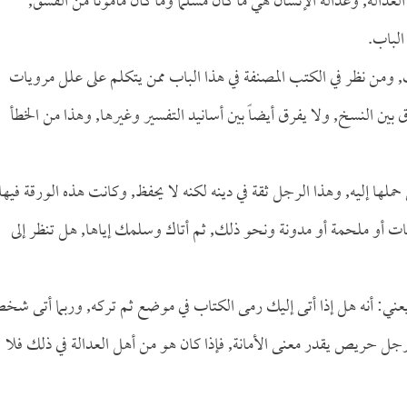
العدالة, وعدالة الإنسان هي ما كان مسلماً وما كان مأموناً من الفسق,
الباب.
لك, ومن نظر في الكتب المصنفة في هذا الباب ممن يتكلم على علل مرويات
ين النسخ, ولا يفرق أيضاً بين أسانيد التفسير وغيرها, وهذا من الخطأ
إليه, وهذا الرجل ثقة في دينه لكنه لا يحفظ, وكانت هذه الورقة فيها
 أو ملحمة أو مدونة ونحو ذلك, ثم أتاك وسلمك إياها, هل تنظر إلى
ه, يعني: أنه هل إذا أتى إليك رمى الكتاب في موضع ثم تركه, وربما أتى ش
جل حريص يقدر معنى الأمانة, فإذا كان هو من أهل العدالة في ذلك فلا