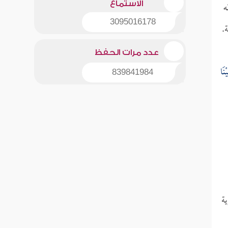
ه
الاستماع
3095016178
.
عدد مرات الحفظ
ْنَا
839841984
ة