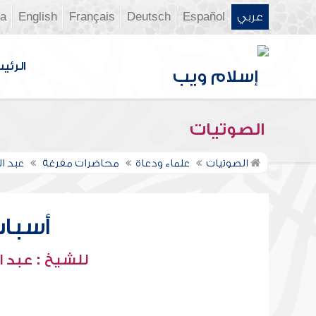
عربي
Español
Deutsch
Français
English
ia
الرئي
الصوتيات
الصوتيات
علماء ودعاة
محاضرات مفرغة
عبد ا
أسباب 
للشيخ : عبد ا