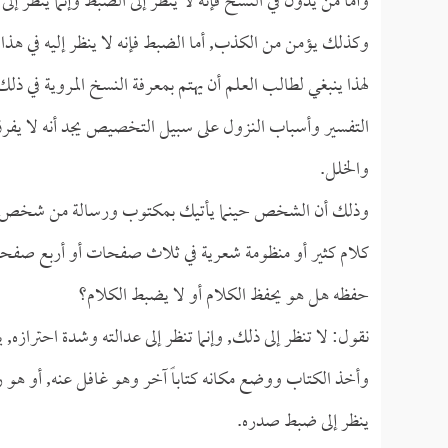
وأما من يدون في النسخ فإنه لا ينظر إلى الضبط وإنما ينظر إلى 
وكذلك يؤمن من الكذب, أما الضبط فإنه لا ينظر إليه في هذا 
لهذا ينبغي لطالب العلم أن يهتم بمعرفة النسخ المروية في ذ
التفسير وأسباب النزول على سبيل التخصيص يجد أنه لا يفرق ب
والخلل.
وذلك أن الشخص حينما يأتيك بمكتوب ورسالة من شخص حملها 
كلام كثير أو منظومة شعرية في ثلاث صفحات أو أربع صفحات
حفظه هل هو يحفظ الكلام أو لا يضبط الكلام؟
نقول: لا تنظر إلى ذلك, وإنما تنظر إلى عدالته وشدة احتراز
وأخذ الكتاب ووضع مكانه كتاباً آخر وهو غافل عنه, أو هو ر
ينظر إلى ضبط صدره.