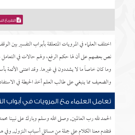
التفريغ ال
اختلف العلماء في المرويات المتعلقة بأبواب التفسير بين الو
نص بعضهم على أن لها حكم الرفع، ولهم حالات في التعامل مع
وما كان خاصاً ما لا يشددون في غيرها. وقد اعتنى الأئمة بأس
والضعيف مما ينبغي على طالب العلم أخذ الحيطة في الاستفادة
تعامل العلماء مع المرويات في أبواب ال
الحمد لله رب العالمين, وصلى الله وسلم وبارك على نبينا محم
فتقدم معنا الكلام على جملة من مسائل أسباب النزول, وفي هذا