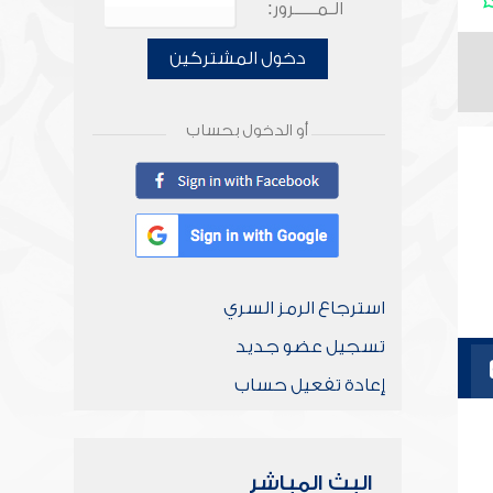
الـمـــــرور:
دخول المشتركين
أو الدخول بحساب
استرجاع الرمز السري
تسجيل عضو جديد
إعادة تفعيل حساب
البث المباشر