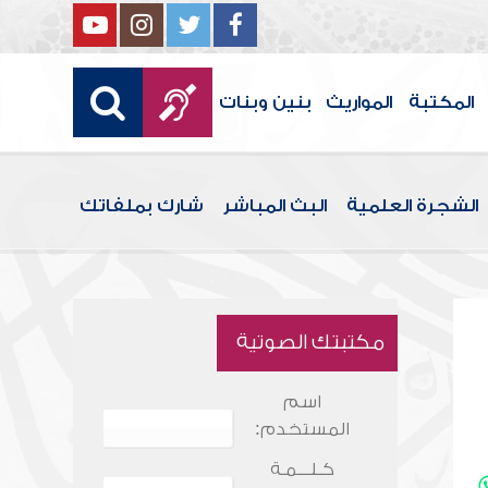
المكتبة
المواريث
بنين وبنات
الشجرة العلمية
البث المباشر
شارك بملفاتك
مكتبتك الصوتية
اسم
المستخدم:
كـلـــمـة