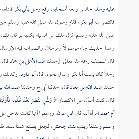
عليه وسلم جالس ومعه أصحابه، وقع رجل بـ
أبي بكر
فآذاه،
فانتصر منه
أبو بكر
، فقام رسول الله صلى الله عليه وسلم حي
صلى الله عليه وسلم: نزل ملك من السماء يكذبه بما قال لك،
وهذا الحديث جاء موصولاً ومرسلاً، والصواب فيه الإرس
قال المصنف رحمه الله تعالى: [حدثنا
عبد الأعلى بن حماد
قال: 
رجلاً كان يسب
أبا بكر
وساق نحوه. قال
أبو داود
: وكذلك ر
حدثنا
عبيد الله بن معاذ
قال: حدثنا أبي ح وحدثنا
عبيد الله 
قال: كنت أسأل عن الانتصار
وَلَمَنِ انتَصَرَ بَعْدَ ظُلْمِهِ فَأُوْلَ
أم محمد
امرأة أبيه قال
ابن عون
: وزعموا أنها كانت تدخل على أ
وسلم وعندنا
زينب بنت جحش
، فجعل يصنع شيئاً بيده، ف