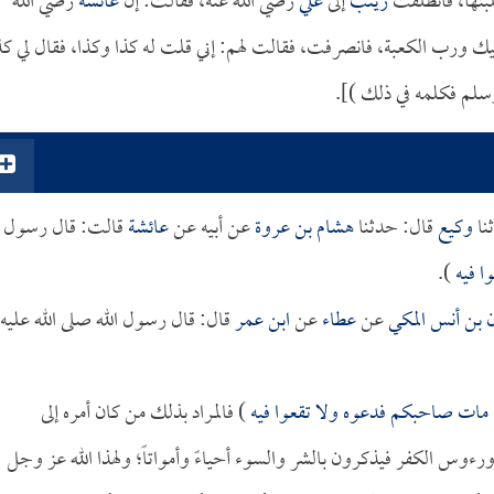
لبتها، فانطلقت
زينب
إلى
علي
رضي الله عنه، فقالت: إن
عائشة
رضي الله
أبيك ورب الكعبة، فانصرفت، فقالت لهم: إني قلت له كذا وكذا، فقال لي كذ
وسلم فكلمه في ذلك )].
نا
وكيع
قال: حدثنا
هشام بن عروة
عن أبيه عن
عائشة
قالت: قال رسول
ا فيه
).
 بن أنس المكي
عن
عطاء
عن
ابن عمر
قال: قال رسول الله صلى الله عليه
 مات صاحبكم فدعوه ولا تقعوا فيه
) فالمراد بذلك من كان أمره إلى
رءوس الكفر فيذكرون بالشر والسوء أحياءً وأمواتاً؛ ولهذا الله عز وجل