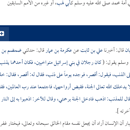
أمة محمد صلى الله عليه وسلم كـ
أبي لهب
، أو غيره من الأمم السابقين
ان
قال: أخبرنا
علي بن ثابت
عن
عكرمة بن عمار
قال: حدثني
ضمضم بن
 وسلم يقول: (
كان رجلان في بني إسرائيل متواخيين، فكان أحدهما يذنب
على الذنب، فيقول: أقصر، فوجده يوماً على ذنب، فقال له: أقصر، فقال: خل
 لا يدخلك الله تعالى الجنة، فقبض أرواحهما، فاجتمعا عند رب العالمين، فق
 وقال للمذنب: اذهب فادخل الجنة برحمتي، وقال للآخر: اذهبوا به إلى النار
خرته ].
 أن الإنسان أراد أن يجعل نفسه مقام الخالق سبحانه وتعالى، فيختار غفران