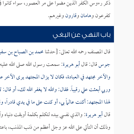
ذكر رءوس الكفر الذين مضوا على مر العصور، سواء كانوا في 
كفرعون و
هامان
و
قارون
وغيرهم.
باب النهي عن البغي
قال المصنف رحمه الله تعالى: [حدثنا
محمد بن الصباح بن سفي
جوس
قال: قال
أبو هريرة
: سمعت رسول الله صلى الله عليه
والآخر مجتهد في العبادة، فكان لا يزال المجتهد يرى الآخر 
وربي أبعثت علي رقيباً. فقال: والله لا يغفر الله لك، أو قال:
لهذا المجتهد: أكنت عالماً بي، أو كنت على ما في يدي قادراً،
قال
أبو هريرة
: والذي نفسي بيده لتكلم بكلمة أوبقت دنياه وآ
وذلك أن التألي على الله عز وجل أعظم من ذنب المذنب، باعتبار