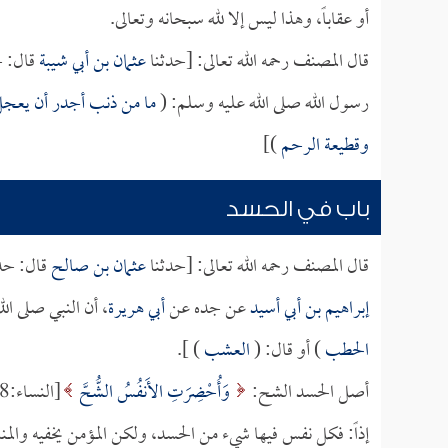
أو عقاباً، وهذا ليس إلا لله سبحانه وتعالى.
قال المصنف رحمه الله تعالى: [حدثنا
عثمان بن أبي شيبة
قال: ح
رسول الله صلى الله عليه وسلم: (
ما من ذنب أجدر أن يعجل ال
وقطيعة الرحم
)]
باب في الحسد
قال المصنف رحمه الله تعالى: [حدثنا
عثمان بن صالح
قال: حد
إبراهيم بن أبي أسيد
عن جده عن
أبي هريرة
، أن النبي صلى ال
الحطب
) أو قال: (
العشب
) ].
أصل الحسد الشح:
وَأُحْضِرَتِ الأَنفُسُ الشُّحَّ
[النساء:128] فإذا وجد الشح في فطرة الإنسان فينتج عنه الحسد.
إذاً: فكل نفس فيها شيء من الحسد، ولكن المؤمن يخفيه والم