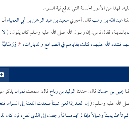
ليه، فهذا من الأمور الحسنة التي تدفع نية السوء.
نا
عبد الله بن وهب
قال: أخبرني
سعيد بن عبد الرحمن بن أبي العمياء
أن
بالمدينة، فقال ناس: إن رسول الله صلى الله عليه وسلم كان يقول: (
لا
هم فشدد الله عليهم، فتلك بقاياهم في الصوامع والديارات،
وَرَهْبَانِيَّةً
نا
يحيى بن حسان
قال: حدثنا
الوليد بن رباح
قال: سمعت
نمران
يذكر عن
ى الله عليه وسلم: (
إن العبد إذا لعن شيئاً صعدت اللعنة إلى السماء، فتغ
 ثم تأخذ يميناً وشمالاً فإذا لم تجد مساغاً رجعت إلى الذي لعن، فإن كان ل