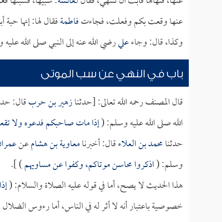
عنها، فنهاها فأبت أن تنتهي، فقال لـ
عائشة
: سبيها، فسبتها فغ
عنها وقعت بكم وفعلت، فجاءت
فاطمة
فقال لها: إنها حبة 
وكذا، قال: وجاء
علي
رضي الله عنه إلى النبي صلى الله عليه 
باب في النهي عن سب الموتى
قال المصنف رحمه الله تعالى: [حدثنا
زهير بن حرب
قال: حدث
الله صلى الله عليه وسلم: (
إذا مات صاحبكم فدعوه ولا تقعو
حدثنا
محمد بن العلاء
قال: أخبرنا
معاوية بن هشام
عن
عمران
وسلم: (
اذكروا محاسن موتاكم، وكفوا عن مساويهم
) ].
هذا الحديث لا يصح، أما في قوله عليه الصلاة والسلام: (
إذا
خصوصية باعتبار أنه لا أثر له في الناس، أما رءوس الضلال و