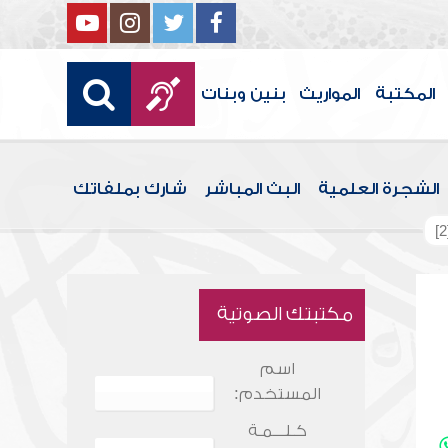
المكتبة
المواريث
بنين وبنات
الشجرة العلمية
البث المباشر
شارك بملفاتك
مكتبتك الصوتية
اسم
المستخدم:
كـلـــمـة