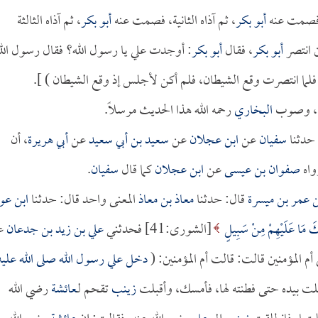
 فصمت عنه
أبو بكر
، ثم آذاه الثانية، فصمت عنه
أبو بكر
، ثم آذاه الثالثة
ن انتصر
أبو بكر
، فقال
أبو بكر
: أوجدت علي يا رسول الله؟ فقال رسول الل
 فلما انتصرت وقع الشيطان، فلم أكن لأجلس إذ وقع الشيطان ) ].
ال، وصوب
البخاري
رحمه الله هذا الحديث مرسلاً.
حدثنا
سفيان
عن
ابن عجلان
عن
سعيد بن أبي سعيد
عن
أبي هريرة
، أن
واه
صفوان بن عيسى
عن
ابن عجلان
كما قال
سفيان
.
بن عمر بن ميسرة
قال: حدثنا
معاذ بن معاذ
المعنى واحد قال: حدثنا
ابن عو
ئِكَ مَا عَلَيْهِمْ مِنْ سَبِيلٍ
[الشورى:41] فحدثني
علي بن زيد بن جدعان
ع
م المؤمنين قالت: قالت أم المؤمنين: (
دخل علي رسول الله صلى الله عليه
قلت بيده حتى فطنته لها، فأمسك، وأقبلت
زينب
تقحم لـ
عائشة
رضي الله