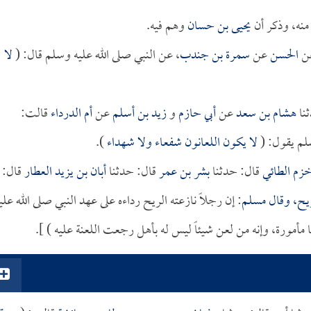
نه، وذكر أن
يحيى بن حسان
وهم فيه.
ن
الحسن
عن
سمرة بن جندب
، عن النبي صلى الله عليه وسلم قال: (
لا
ثنا
هشام بن سعد
عن
أبي حازم
و
زيد بن أسلم
عن
أم الدرداء
قالت:
لم يقول: (
لا يكون اللعانون شفعاء ولا شهداء
).
خزم الطائي
قال: حدثنا
بشر بن عمر
قال: حدثنا
أبان بن يزيد العطار
قال:
ريح، وقال
مسلم
: إن رجلاً نازعته الريح رداءه على عهد النبي صلى الله علي
ا مأمورة، وإنه من لعن شيئاً ليس له بأهل رجعت اللعنة عليه ) ].