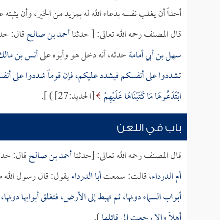
أحداً أن يغلب نفسه بدعاء الله له بمزيد من الخير، وأن يثبته ع
قال المصنف رحمه الله تعالى: [ حدثنا
أحمد بن صالح
قال: حدث
سهل بن أبي أمامة
حدثه، أنه دخل هو وأبوه على
أنس بن مالك
تشددوا على أنفسكم فيشدد عليكم، فإن قوماً شددوا على أنفس
ابْتَدَعُوهَا مَا كَتَبْنَاهَا عَلَيْهِمْ
[الحديد:27] ) ].
باب في اللعن
قال المصنف رحمه الله تعالى: [حدثنا
أحمد بن صالح
قال: حدث
أم الدرداء
، قالت: سمعت
أبا الدرداء
يقول: قال رسول الله صل
أبواب السماء دونها، ثم تهبط إلى الأرض، فتغلق أبوابها دونها،
أهلاً وإلا رجعت إلى قائلها
).