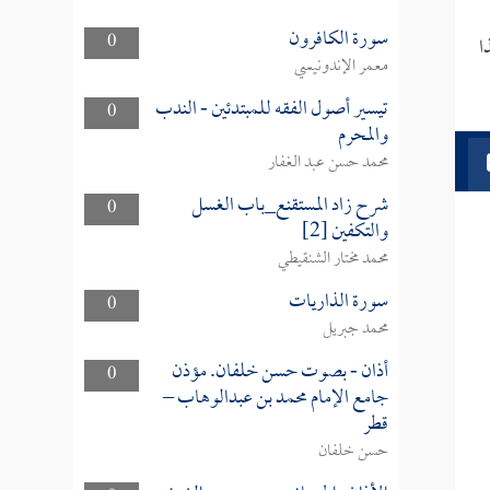
سورة الكافرون
0
ا
معمر الإندونيسي
تيسير أصول الفقه للمبتدئين - الندب
0
والمحرم
محمد حسن عبد الغفار
شرح زاد المستقنع_باب الغسل
0
والتكفين [2]
محمد مختار الشنقيطي
سورة الذاريات
0
محمد جبريل
أذان - بصوت حسن خلفان. مؤذن
0
جامع الإمام محمد بن عبدالوهاب –
قطر
حسن خلفان