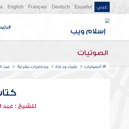
عربي
Español
Deutsch
Français
English
ia
الرئي
الصوتيات
الصوتيات
علماء ودعاة
محاضرات مفرغة
عبد ا
كتاب 
للشيخ : عبد ا