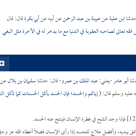
دثنا
ابن علية
عن
عيينة بن عبد الرحمن
عن أبيه عن
أبي بكرة
قال: قال
له تعالى لصاحبه العقوبة في الدنيا مع ما يدخر له في الآخرة مثل البغي
ثنا
أبو عامر
-يعني:
عبد الملك بن عمرو
- قال: حدثنا
سليمان بن بلال
عن
له عليه وسلم قال: (
إياكم والحسد؛ فإن الحسد يأكل الحسنات كما تأكل النا
نافق يبديه، وأفضل علاج للحسد إذا رأى الإنسان فضلاً أعطاه الله عز وج