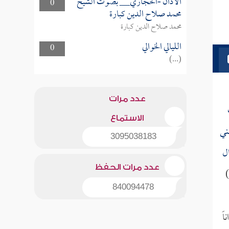
الأذان -الحجازي__ بصوت الشيخ
0
محمد صلاح الدين كبارة
محمد صلاح الدين كبارة
الليالي الخوالي
0
(...)
عدد مرات
الاستماع
ني
3095038183
ال
عدد مرات الحفظ
)
840094478
اً