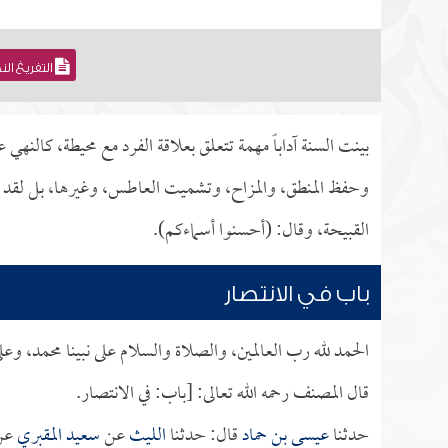
التفريغ ال
بينت السنة آداباً مهمة تتعلق بعلاقة الفرد مع محيطة، كالن
وحفظ المنطق، والمزاح، وتشميت العاطس، وغيرها، بل لقد ش
القبيحة، وقال: (أحسنوا أسماءكم).
باب في الانتصار
الحمد لله رب العالمين، والصلاة والسلام على نبينا محمد، وع
قال المصنف رحمه الله تعالى: [باب: في الانتصار.
حدثنا
عيسى بن حماد
قال: حدثنا
الليث
عن
سعيد المقبري
عن