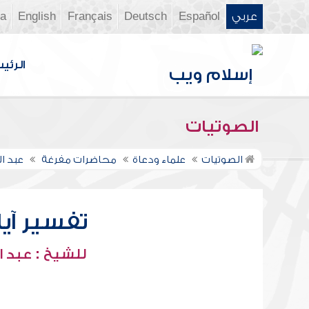
عربي
Español
Deutsch
Français
English
ia
الرئي
الصوتيات
الصوتيات
علماء ودعاة
محاضرات مفرغة
عبد ا
تفسير آيات
للشيخ : عبد ا