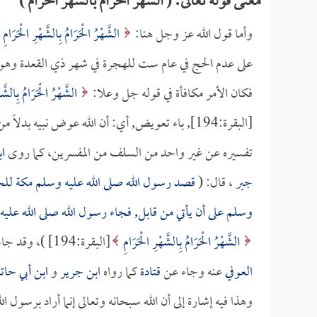
معنى قوله تعالى: ( الشهر الحرام بالشهر الحرام )
وأما قول الله عز وجل هنا:
الشَّهْرُ الْحَرَامُ بِالشَّهْرِ الْحَرَامِ
على عدم الحج في عام ست للهجرة في شهر ذي القعدة وهو ش
فكان الأمر مكافأة في قوله جل وعلا:
الشَّهْرُ الْحَرَامُ بِالشَّه
[البقرة:194], باء تعويض, أي: أن الله عوض نبيه 
تفسيره عن غير واحد من السلف من المفسرين، كما روى
ا
جبر
، قال: (
قصد رسول الله صلى الله عليه وسلم مكة للح
وسلم على أن يأتي من قابل, فجاء رسول الله صلى الله علي
الشَّهْرُ الْحَرَامُ بِالشَّهْرِ الْحَرَامِ
[البقرة:194] )، وقد جاء هذا المعنى عن غير واحد كما جاء عن
العوفي
عنه وجاء عن
قتادة
كما رواه
ابن جرير
و
ابن أبي حات
وهذا فيه إشارة إلى أن الله سبحانه وتعالى إنما أراد برسول 