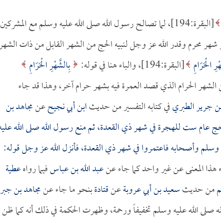
[البقرة:194]، لما تصالح رسول الله صلى الله عليه وسلم مع المشركين
هر محرم وقدر الله عز وجل لنبيه الحج من الشهر القابل من ذات الشهر
ْرِ الْحَرَامِ
[البقرة:194]، والباء هنا في قوله:
بِالشَّهْرِ الْحَرَامِ
بدلاً من الشهر الحرام الذي قصد العمرة فيه بشهر حرام آخر، وهذا قد جاء
بن جرير الطبري
في كتابه التفسير من حديث
ابن أبي نجيح
عن
مجاهد بن
ج عام ست للهجرة في شهر ذي القعدة، ثم منع رسول الله صلى الله عليه
ه وسلم وأصحابه فاعتمروا في شهر ذي القعدة، فأنزل الله عز وجل قوله:
عبد الله بن عباس
فيما رواه
عطية
م
من حديث
سعيد بن أبي عروبة
عن
قتادة
بنحو ما جاء عن
مجاهد بن جبر
الله صلى الله عليه وسلم تخفيفاً ورحمة، وظهرت الحكمة في ذلك أنه كما ظن