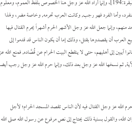
[البقرة:194]، وإنما أراد الله عز وجل هنا الخصوص بلفظ العموم، ومعلوم
د منفرد، وأما الفرد فهو رجب, وكانت العرب تحرمه, وخاصة مضر، ولهذا
نهم، وإنما جعل الله عز وجل الأشهر الحرم أشهراً يحرم القتال فيها
ع العرب أن يقصدوها بقتل، وذلك إما أن يكون الناس قد قدموا إلى
وا آيبين إلى أهليهم، حتى لا ينقطع البيت الحرام عن قُصَّاده, فمنع الله عز
الآية, ثم نسخها الله عز وجل بعد ذلك، وإنما حرم الله عز وجل رجب أيضاً
 الله عز وجل القتال فيه لأن الناس تقصد المسجد الحرام؛ لأجل
 الله، والقول بسنية ذلك يحتاج إلى نص مرفوع عن رسول الله صلى الله