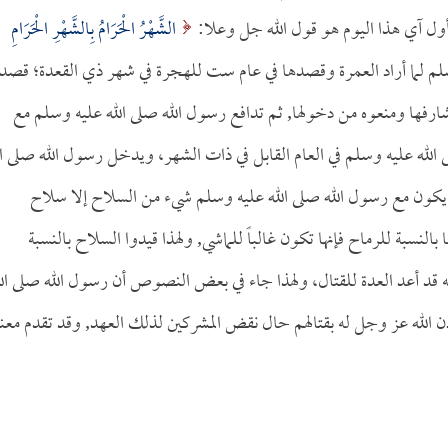
الشَّهْرُ الْحَرَامُ بِالشَّهْرِ الْحَرَامِ
له عليه وسلم لما أراد العمرة وقصدها في عام ست للهجرة في شهر ذي القعدة؛ قصد
رفها ومنعوه من دخولها, ثم تدافع رسول الله صلى الله عليه وسلم مع
 الله عليه وسلم في العام القابل في ذات الشهر، ويدخل رسول الله صلى ال
لا يكون مع رسول الله صلى الله عليه وسلم شيء من السلاح إلا سلاح
نسبة للرماح فإنها تكون غالباً للماشي, ولهذا قيدوا السلاح بالنسبة
نه قد أعد العدة للقتال، ولهذا جاء في بعض النصوص أن رسول الله صلى الل
 الله عز وجل له بقتالهم حال نقض المشركين لذلك العهد, وقد تقدم معنا