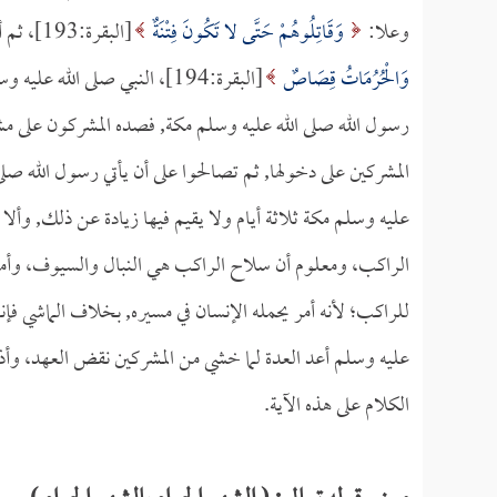
وعلا:
وَقَاتِلُوهُمْ حَتَّى لا تَكُونَ فِتْنَةٌ
[البقرة:193]، ثم أول آي هذا اليوم هو قول الله جل وعلا:
وَالْحُرُمَاتُ قِصَاصٌ
[البقرة:194]، النبي صلى ال
رسول الله صلى الله عليه وسلم مكة, فصده المشركون على مشا
المشركين على دخولها, ثم تصالحوا على أن يأتي رسول الله صلى
عليه وسلم مكة ثلاثة أيام ولا يقيم فيها زيادة عن ذلك, وأ
الراكب، ومعلوم أن سلاح الراكب هي النبال والسيوف، وأما بال
للراكب؛ لأنه أمر يحمله الإنسان في مسيره, بخلاف الماشي فإ
عليه وسلم أعد العدة لما خشي من المشركين نقض العهد، وأذن
الكلام على هذه الآية.