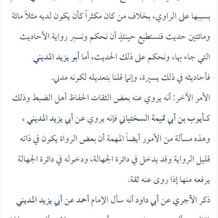
بسببها على الراوي، بخلاف من كان مكثراً كأن يكون لديه مثلاً مائة
ومائتين حديث فنستطيع حينئذٍ أن نحكم ونسبر رواية الأحاديث
التي جاء بها، ونحكم على ذلك الحديث، أما
أبو يزيد المديني
فأحاديثه في ذلك يسيرة، وإنما قلنا بتعديله لكونه مدني.
الأمر الآخر: أنه يروي عنه بعض الثقات الحفاظ أهل الضبط وذلك
كــــ
أيوب بن أبي تميمة السختياني
فإنه يروي عن
أبي يزيد المديني
،
وهذه مسألة من الأمور أيضاً المهمة أن بعض الرواة يكون في ذاته
قليل الرواية وقد يدخل في دائرة الجهالة، ودخوله في دائرة الجهالة
يرفعه منها إذا روى عنه ثقة.
ذكر
الآجري
عن
أبي داود
أنه سأل الإمام
أحمد
عن
أبي يزيد المديني