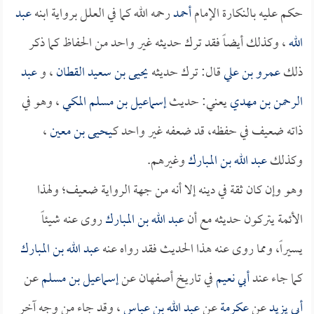
حكم عليه بالنكارة الإمام
أحمد
رحمه الله كما في العلل برواية ابنه
عبد
الله
، وكذلك أيضاً فقد ترك حديثه غير واحد من الحفاظ كما ذكر
ذلك
عمرو بن علي
قال: ترك حديثه
يحيى بن سعيد القطان
، و
عبد
الرحمن بن مهدي
يعني: حديث
إسماعيل بن مسلم المكي
، وهو في
ذاته ضعيف في حفظه، قد ضعفه غير واحد كـ
يحيى بن معين
،
وكذلك
عبد الله بن المبارك
وغيرهم.
وهو وإن كان ثقة في دينه إلا أنه من جهة الرواية ضعيف؛ ولهذا
الأئمة يتركون حديثه مع أن
عبد الله بن المبارك
روى عنه شيئاً
يسيراً، ومما روى عنه هذا الحديث فقد رواه عنه
عبد الله بن المبارك
كما جاء عند
أبي نعيم
في تاريخ أصفهان عن
إسماعيل بن مسلم
عن
أبي يزيد
عن
عكرمة
عن
عبد الله بن عباس
، وقد جاء من وجه آخر