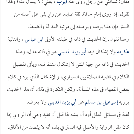
فقال: تسألني عن رجل روى عنه
أيوب
، يعني: لا يسأل عنه؛ ولهذا
نقول: إذا روى إمام حافظ ثقة ضابط عن راوٍ بقي على أصله من
الستر فإن هذا يرفعه ويوصله إلى مرتبة العدالة والضبط.
ولهذا نقول: إن الحديث في ذاته في طبقته الأولى
ابن عباس
، والثانية
عكرمة
ولا إشكال فيه،
أبو يزيد المديني
هو في ذاته عدل، وهذا
الحديث في ذاته من جهة المتن لا إشكال عندنا فيه، ويأتي تفصيل
الكلام في قضية الصلاة بين السواري، والإشكال الذي يرد في كلام
بعض الفقهاء في هذه المسألة، ولكن النكارة في ذلك أن هذا الحديث
يرويه
إسماعيل بن مسلم
عن
أبي يزيد المديني
ولا يعرف.
لفتة في مسائل العلل أود أن يتنبه لها قبل أن تقيد وهي أن الراوي إذا
كان مقل الرواية والأصل فيه الستر في بلده أنه لا يقصد من الآفاق،