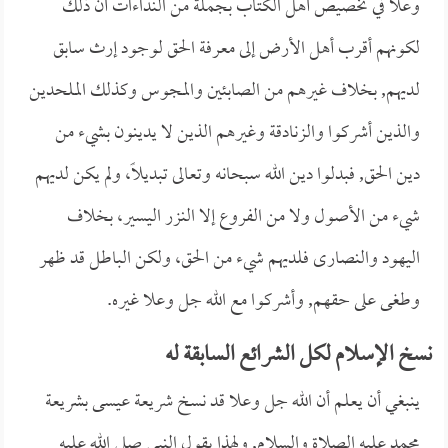
وعلا في تخصيص أهل الكتاب بجملة من النداءات أن ذلك
لكونهم أقرب أهل الأرض إلى معرفة الحق لوجود إرث سابق
لديهم, بخلاف غيرهم من الصابئين والمجوس وكذلك الملحدين
والذين أشركوا والزنادقة وغيرهم الذين لا يدينون بشيء من
دين الحق, فبدلوا دين الله سبحانه وتعالى تبديلاً، ولم يكن لديهم
شيء من الأصول ولا من الفروع إلا النزر اليسير، بخلاف
اليهود والنصارى فلديهم شيء من الحق، ولكن الباطل قد ظهر
وطغى على حقهم, وأشركوا مع الله جل وعلا غيره.
نسخ الإسلام لكل الشرائع السابقة له
ينبغي أن يعلم أن الله جل وعلا قد نسخ شريعة عيسى بشريعة
محمد عليه الصلاة والسلام, ولهذا يقول النبي صلى الله عليه