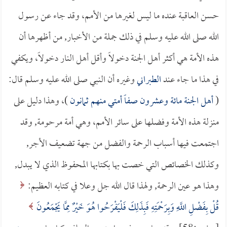
حسن العاقبة عنده ما ليس لغيرها من الأمم، وقد جاء عن رسول
الله صلى الله عليه وسلم في ذلك جملة من الأخبار, من أظهرها أن
هذه الأمة هي أكثر أهل الجنة دخولاً وأقل أهل النار دخولاً، ويكفي
في هذا ما جاء عند
الطبراني
وغيره أن النبي صلى الله عليه وسلم قال:
(
أهل الجنة مائة وعشرون صفاً أمتي منهم ثمانون
)، وهذا دليل على
منزلة هذه الأمة وفضلها على سائر الأمم، وهي أمة مرحومة, وقد
اجتمعت فيها أسباب الرحمة والفضل من جهة تضعيف الأجر,
وكذلك الخصائص التي خصت بها بكتابها المحفوظ الذي لا يبدل,
وهذا هو عين الرحمة, ولهذا قال الله جل وعلا في كتابه العظيم:
قُلْ بِفَضْلِ اللَّهِ وَبِرَحْمَتِهِ فَبِذَلِكَ فَلْيَفْرَحُوا هُوَ خَيْرٌ مِمَّا يَجْمَعُونَ