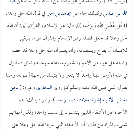
[يونس:58]، وقد جاء عن غير واحد من السلف كما جاء عن
عبد
الله بن عباس
وكذلك جاء عن
مجاهد بن جبر
في قول الله جل وعلا:
(( قُلْ بِفَضْلِ اللَّهِ وَبِرَحْمَتِهِ )), قال: هو الإسلام والقرآن, أي: أن الله
جل وعلا قد جعل فضله وهو الإسلام والقرآن هو ما ينبغي
للإنسان أن يفرح ويسعد به، وأن يعلم أن الله جل وعلا قد خصه
وقدمه على غيره من الأمم والشعوب، فالله سبحانه وتعالى قد أنزل
في هذه الأرض ديناً واحداً لا يتغير ولا يتبدل من جهة أصوله، ولهذا
يقول النبي صلى الله عليه وسلم كما روى
البخاري
وغيره: (
نحن
معاشر الأنبياء إخوة لعلات، ديننا واحد
)، والمراد بذلك: هم
الأخوة غير الأشقاء الذين ينتسبون إلى نسب واحد؛ ولكن أمهاتهم
شتى، والمراد من ذلك: أن الأحكام التي ينزلها الله جل وعلا على