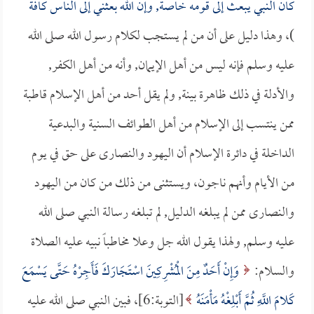
كان النبي يبعث إلى قومه خاصة, وإن الله بعثني إلى الناس كافة
)، وهذا دليل على أن من لم يستجب لكلام رسول الله صلى الله
عليه وسلم فإنه ليس من أهل الإيمان, وأنه من أهل الكفر,
والأدلة في ذلك ظاهرة بينة, ولم يقل أحد من أهل الإسلام قاطبة
ممن ينتسب إلى الإسلام من أهل الطوائف السنية والبدعية
الداخلة في دائرة الإسلام أن اليهود والنصارى على حق في يوم
من الأيام وأنهم ناجون، ويستثنى من ذلك من كان من اليهود
والنصارى ممن لم يبلغه الدليل, لم تبلغه رسالة النبي صلى الله
عليه وسلم, ولهذا يقول الله جل وعلا مخاطباً نبيه عليه الصلاة
والسلام:
وَإِنْ أَحَدٌ مِنَ الْمُشْرِكِينَ اسْتَجَارَكَ فَأَجِرْهُ حَتَّى يَسْمَعَ
كَلامَ اللَّهِ ثُمَّ أَبْلِغْهُ مَأْمَنَهُ
[التوبة:6]، فبين النبي صلى الله عليه