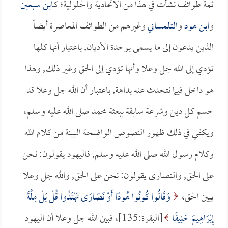
ثمة طوائف نشأت في هذا من الاتحادية والحلولية؛ كـ
ابن سبعين
و
ابن هود
و
التلمساني
وغيرهم من الطوائف المعاصرة أيضاً
الذين يدعون إلى ما يسمى بوحدة الأديان, باعتبار أنها كلها
تؤدي إلى الله جل وعلا وأنها تؤدي إلى الحق وغير ذلك, وهذا
هو داخل فيما نتحدث عنه بداهة, باعتبار أن الله جل وعلا قد
حسم كل دين وشرعة سابقة ببعثة محمد صلى الله عليه وسلم،
ويكفي في ذلك ظهور النصوص الواضحة البينة من كلام الله
وكلام رسول الله صلى الله عليه وسلم, فاليهود يقولون: نحن
على الحق, والنصارى يقولون: نحن على الحق, والله جل وعلا
يبين الحق،
وَقَالُوا كُونُوا هُودًا أَوْ نَصَارَى تَهْتَدُوا قُلْ بَلْ مِلَّةَ
إِبْرَاهِيمَ حَنِيفًا
[البقرة:135]، فبين الله جل وعلا أن اليهود