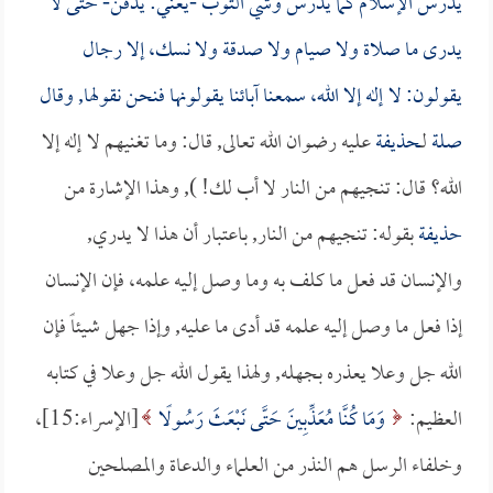
يدرس الإسلام كما يدرس وشي الثوب -يعني: يدفن- حتى لا
يدرى ما صلاة ولا صيام ولا صدقة ولا نسك، إلا رجال
يقولون: لا إله إلا الله، سمعنا آبائنا يقولونها فنحن نقولها, وقال
صلة
لـ
حذيفة
عليه رضوان الله تعالى, قال: وما تغنيهم لا إله إلا
الله؟ قال: تنجيهم من النار لا أب لك! ), وهذا الإشارة من
حذيفة
بقوله: تنجيهم من النار, باعتبار أن هذا لا يدري,
والإنسان قد فعل ما كلف به وما وصل إليه علمه، فإن الإنسان
إذا فعل ما وصل إليه علمه قد أدى ما عليه, وإذا جهل شيئاً فإن
الله جل وعلا يعذره بجهله, ولهذا يقول الله جل وعلا في كتابه
العظيم:
وَمَا كُنَّا مُعَذِّبِينَ حَتَّى نَبْعَثَ رَسُولًا
[الإسراء:15]،
وخلفاء الرسل هم النذر من العلماء والدعاة والمصلحين