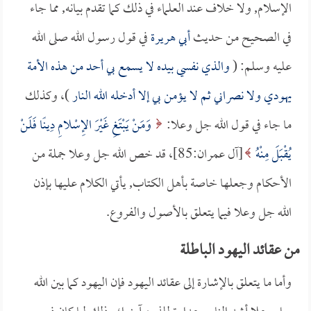
الإسلام, ولا خلاف عند العلماء في ذلك كما تقدم بيانه, مما جاء
في الصحيح من حديث
أبي هريرة
في قول رسول الله صلى الله
عليه وسلم: (
والذي نفسي بيده لا يسمع بي أحد من هذه الأمة
يهودي ولا نصراني ثم لا يؤمن بي إلا أدخله الله النار
)، وكذلك
ما جاء في قول الله جل وعلا:
وَمَنْ يَبْتَغِ غَيْرَ الإِسْلامِ دِينًا فَلَنْ
يُقْبَلَ مِنْهُ
[آل عمران:85]، قد خص الله جل وعلا جملة من
الأحكام وجعلها خاصة بأهل الكتاب, يأتي الكلام عليها بإذن
الله جل وعلا فيما يتعلق بالأصول والفروع.
من عقائد اليهود الباطلة
وأما ما يتعلق بالإشارة إلى عقائد اليهود فإن اليهود كما بين الله