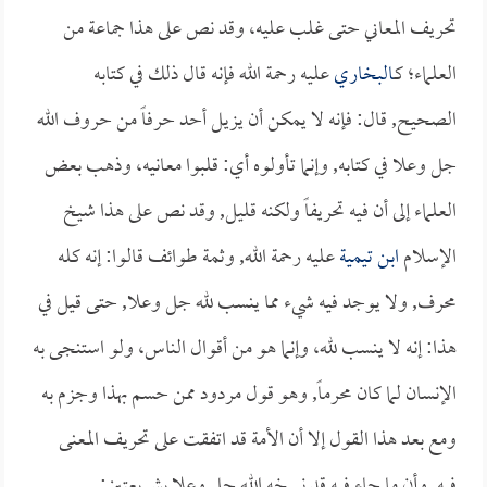
تحريف المعاني حتى غلب عليه، وقد نص على هذا جماعة من
العلماء؛ كـ
البخاري
عليه رحمة الله فإنه قال ذلك في كتابه
الصحيح, قال: فإنه لا يمكن أن يزيل أحد حرفاً من حروف الله
جل وعلا في كتابه, وإنما تأولوه أي: قلبوا معانيه، وذهب بعض
العلماء إلى أن فيه تحريفاً ولكنه قليل, وقد نص على هذا شيخ
الإسلام
ابن تيمية
عليه رحمة الله, وثمة طوائف قالوا: إنه كله
محرف, ولا يوجد فيه شيء مما ينسب لله جل وعلا, حتى قيل في
هذا: إنه لا ينسب لله، وإنما هو من أقوال الناس، ولو استنجى به
الإنسان لما كان محرماً, وهو قول مردود ممن حسم بهذا وجزم به
ومع بعد هذا القول إلا أن الأمة قد اتفقت على تحريف المعنى
فيه, وأن ما جاء فيه قد نسخه الله جل وعلا بشريعتين: