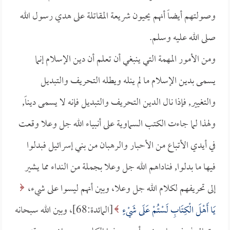
وصولتهم أيضاً أنهم يحيون شريعة المقاتلة على هدي رسول الله
صلى الله عليه وسلم.
ومن الأمور المهمة التي ينبغي أن تعلم أن دين الإسلام إنما
يسمى بدين الإسلام ما لم ينله ويطله التحريف والتبديل
والتغيير, فإذا نال الدين التحريف والتبديل فإنه لا يسمى ديناً,
ولهذا لما جاءت الكتب السماوية على أنبياء الله جل وعلا وقعت
في أيدي الأتباع من الأحبار والرهبان من بني إسرائيل فبدلوا
فيها ما بدلوا, فناداهم الله جل وعلا بجملة من النداء مما يشير
إلى تحريفهم لكلام الله جل وعلا، وبين أنهم ليسوا على شيء،
يَا أَهْلَ الْكِتَابِ لَسْتُمْ عَلَى شَيْءٍ
[المائدة:68]، وبين الله سبحانه