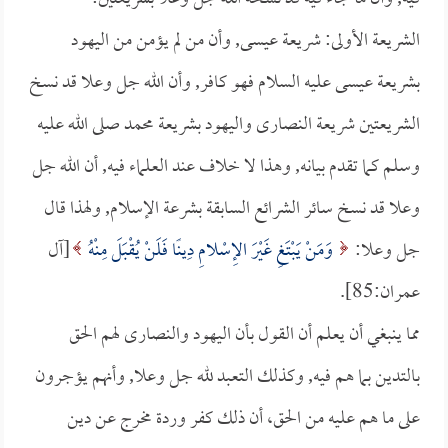
الشريعة الأولى: شريعة عيسى, وأن من لم يؤمن من اليهود
بشريعة عيسى عليه السلام فهو كافر, وأن الله جل وعلا قد نسخ
الشريعتين شريعة النصارى واليهود بشريعة محمد صلى الله عليه
وسلم كما تقدم بيانه, وهذا لا خلاف عند العلماء فيه, أن الله جل
وعلا قد نسخ سائر الشرائع السابقة بشرعة الإسلام, ولهذا قال
جل وعلا:
وَمَنْ يَبْتَغِ غَيْرَ الإِسْلامِ دِينًا فَلَنْ يُقْبَلَ مِنْهُ
[آل
عمران:85].
مما ينبغي أن يعلم أن القول بأن اليهود والنصارى لهم الحق
بالتدين بما هم فيه, وكذلك التعبد لله جل وعلا, وأنهم يؤجرون
على ما هم عليه من الحق، أن ذلك كفر وردة مخرج عن دين