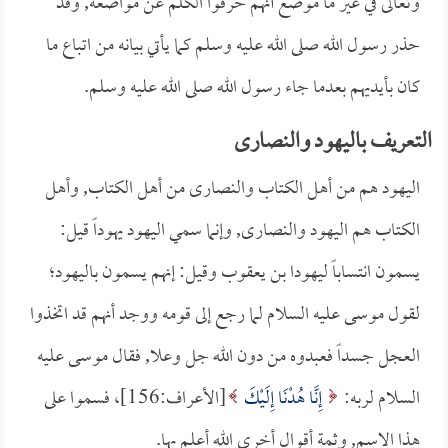
وتعالى في غير ما موضع أنهم حرفوا الكلم عن مواضعه, وقد
حذر رسول الله صلى الله عليه وسلم كما يأتي بيانه من اتباع ما
كان بأيديهم بعدما جاء رسول الله صلى الله عليه وسلم.
التعريف باليهود والنصارى
اليهود هم من أهل الكتاب والنصارى من أهل الكتاب, وأهل
الكتاب هم اليهود والنصارى, وإنما سمي اليهود يهوداً قيل:
يسمون انتساباً ليهودا بن يعقوب وقيل: إنهم يسمون باليهود؛
لقول موسى عليه السلام لما رجع إلى قومه ووجد أنهم قد اتخذوا
العجل جسداً فعبدوه من دون الله جل وعلا, فقال موسى عليه
السلام لربه:
إِنَّا هُدْنَا إِلَيْكَ
[الأعراف:156]، فسموا على
هذا الاسم, وثمة أقوال أخرى الله أعلم بها.