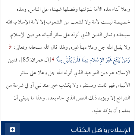
وعلا أبناء هذه الأمة لمنزلتها وفضلها شهداء على الناس, وهذه
خصيصة ليست لأمة ولا لشعب من الشعوب إلا لأمة الإسلام، الله
سبحانه وتعالى الدين الذي أنزله على سائر أنبيائه هو دين الإسلام,
ولا يقبل الله جل وعلا ديناً غيره, ولهذا قال الله سبحانه وتعالى:
وَمَنْ يَبْتَغِ غَيْرَ الإِسْلامِ دِينًا فَلَنْ يُقْبَلَ مِنْهُ
[آل عمران:85]، فدين
الإسلام هو دين التوحيد الذي أنزله الله جل وعلا على سائر
الأنبياء, فهو ثابت ومستقر، ولا يكذب خبر عند نبي أو في شرعة من
الشرائع إلا ويؤيد ذلك النص الذي جاء بعده, وهذا ما ينبغي أن
يعلم وأن يؤكد عليه.
الإسلام وأهل الكتاب