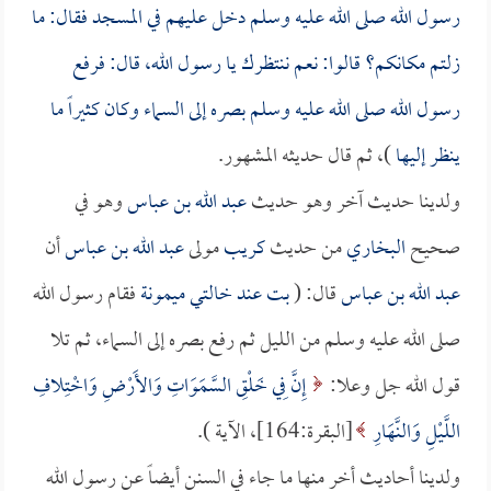
رسول الله صلى الله عليه وسلم دخل عليهم في المسجد فقال: ما
زلتم مكانكم؟ قالوا: نعم ننتظرك يا رسول الله، قال: فرفع
رسول الله صلى الله عليه وسلم بصره إلى السماء وكان كثيراً ما
ينظر إليها
)، ثم قال حديثه المشهور.
ولدينا حديث آخر وهو حديث
عبد الله بن عباس
وهو في
صحيح
البخاري
من حديث
كريب
مولى
عبد الله بن عباس
أن
عبد الله بن عباس
قال: (
بت عند خالتي
ميمونة
فقام رسول الله
صلى الله عليه وسلم من الليل ثم رفع بصره إلى السماء، ثم تلا
قول الله جل وعلا:
إِنَّ فِي خَلْقِ السَّمَوَاتِ وَالأَرْضِ وَاخْتِلافِ
اللَّيْلِ وَالنَّهَارِ
[البقرة:164]، الآية ).
ولدينا أحاديث أخر منها ما جاء في السنن أيضاً عن رسول الله