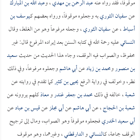
موقوفاً، فقد رواه عنه
عبد الرحمن بن مهدي
، و
عبد الله بن المبارك
عن
سفيان الثوري
به وجعلوه موقوفاً، ورواه بعضهم كـ
يوسف بن
أسباط
، عن
سفيان الثوري
، وجعله مرفوعاً وهو من الغلط، وقال
النسائي
عليه رحمة الله في كتابه السنن بعد إيراده المرفوع قال: غير
محفوظ، والصواب فيه الوقف، وجاء هذا الحديث من حديث
سعيد
بن منصور
و
محمد بن زياد
عن
أبي هاشم
وجعلوه مرفوعاً، وفي ذلك
نظر، وخولف في رواية الرفع
يحيى بن كثير
كما تقدم في روايته عن
شعبة
، خالفه في ذلك
محمد بن جعفر غندر
و
معاذ
كلهم يروونه عن
شعبة بن الحجاج
، عن
أبي هاشم
عن
أبي مجلز
عن
قيس بن عباد
عن
أبي سعيد الخدري
فجعلوه موقوفاً وهو الصواب، ومال إلى ترجيح
الوقف جماعة، كـ
النسائي
و
الدارقطني
، وغيرهما، وهو موقوف