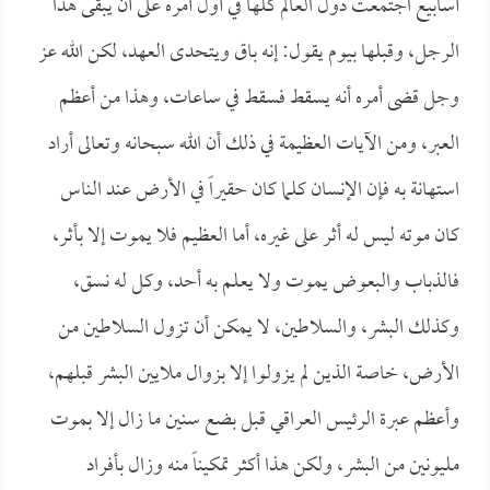
أسابيع اجتمعت دول العالم كلها في أول أمره على أن يبقى هذا
الرجل، وقبلها بيوم يقول: إنه باق ويتحدى العهد، لكن الله عز
وجل قضى أمره أنه يسقط فسقط في ساعات، وهذا من أعظم
العبر، ومن الآيات العظيمة في ذلك أن الله سبحانه وتعالى أراد
استهانة به فإن الإنسان كلما كان حقيراً في الأرض عند الناس
كان موته ليس له أثر على غيره، أما العظيم فلا يموت إلا بأثر،
فالذباب والبعوض يموت ولا يعلم به أحد، وكل له نسق،
وكذلك البشر، والسلاطين، لا يمكن أن تزول السلاطين من
الأرض، خاصة الذين لم يزولوا إلا بزوال ملايين البشر قبلهم،
وأعظم عبرة الرئيس العراقي قبل بضع سنين ما زال إلا بموت
مليونين من البشر، ولكن هذا أكثر تمكيناً منه وزال بأفراد