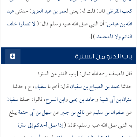
كعب القرظي
قال: قلت له: يعني لـ
عمر بن عبد العزيز
: حدثني
عبد
الله بن عباس
: أن النبي صلى الله عليه وسلم قال: (
لا تصلوا خلف
النائم ولا المتحدث
)].
باب الدنو من السترة
قال المصنف رحمه الله تعالى: [باب الدنو من السترة
حدثنا
محمد بن الصباح بن سفيان
قال: أخبرنا
سفيان
، ح وحدثنا
عثمان بن أبي شيبة
و
حامد بن يحيى
و
ابن السرح
، قالوا: حدثنا
سفيان
عن
صفوان بن سليم
عن
نافع بن جبير
عن
سهل بن أبي حثمة
يبلغ
به النبي صلى الله عليه وسلم، قال: (
إذا صلى أحدكم إلى سترة