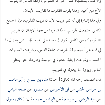
والأكعب ببعضها؛ كسراً لحواجز النفوس، وأنفة الناس أن يقرب
الأخ من أخيه، وهذا يقرب القلوب ما تقاربت الأبدان.
وفي هذا إشارة إلى أنه كلما قربت الأبدان قربت القلوب، فإذا اجتمع
الناس اجتمعت قلوبهم، وإذا تنافروا من جهة الأبدان أن قلوبهم
تتنافر، وكم من الناس يكون في نفسه على أخيه، فإذا التقى به زال ما
في قلبه على أخيه، ولهذا شرعت جماعة الناس، وشرعت الصلوات
الخمس، وشرعت إجابة الدعوة في الوليمة وغيرها، حتى يلتقي
الناس ويزول ما يجدونه في قلوبهم.
قال المصنف رحمه الله تعالى: [ حدثنا
هناد بن السري
و
أبو عاصم
بن جواس الحنفي
عن
أبي الأحوص
عن
منصور
عن
طلحة اليامي
عن
عبد الرحمن بن عوسجة
عن
البراء بن عازب
قال: (
كان رسول