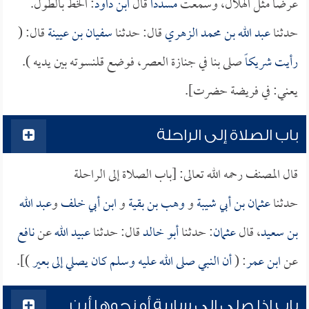
عرضاً مثل الهلال، وسمعت
مسدداً
قال
ابن داود
: الخط بالطول.
حدثنا
عبد الله بن محمد الزهري
قال: حدثنا
سفيان بن عيينة
قال: (
رأيت
شريكاً
صلى بنا في جنازة العصر، فوضع قلنسوته بين يديه ).
يعني: في فريضة حضرت].
باب الصلاة إلى الراحلة
قال المصنف رحمه الله تعالى: [باب الصلاة إلى الراحلة
حدثنا
عثمان بن أبي شيبة
و
وهب بن بقية
و
ابن أبي خلف
و
عبد الله
بن سعيد
، قال
عثمان
: حدثنا
أبو خالد
قال: حدثنا
عبيد الله
عن
نافع
عن
ابن عمر
: (
أن النبي صلى الله عليه وسلم كان يصلي إلى بعير
)].
باب إذا صلى إلى سارية أو نحوها أين