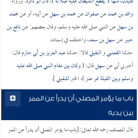
فليدن، منها لا يقطع الشيطان عليه صلاته
)، قال
أبو داود
: ورواه
واقد بن محمد
عن
صفوان
عن
محمد بن سهل
عن أبيه، أو عن
محمد
بن سهل
عن النبي صلى الله عليه وسلم، وقال بعضهم: عن
نافع بن
جبير
عن
سهل بن سعد
، واختلف في إسناده.
حدثنا
القعنبي
و
النفيلي
قالا: حدثنا
عبد العزيز بن أبي حازم
قال:
أخبرني أبي عن
سهل
قال: (
وكان بين مقام النبي صلى الله عليه
وسلم وبين القبلة ممر عنز
)، الخبر
للنفيلي
].
باب ما يؤمر المصلي أن يدرأ عن الممر
بين يديه
قال المصنف رحمه الله تعالى: [باب ما يؤمر المصلي أن يدرأ عن الممر