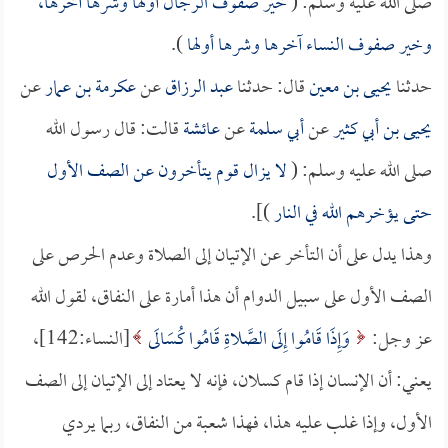
صلى الله عليه وسلم: (
خير صفوف الرجال أولها وشرها آخرها،
وخير صفوف النساء آخرها وشرها أولها
).
حدثنا
يحيى بن معين
قال: حدثنا
عبد الرزاق
عن
عكرمة بن عمار
عن
يحيى بن أبي كثير
عن
أبي سلمة
عن
عائشة
قالت: قال رسول الله
صلى الله عليه وسلم: (
لا يزال قوم يتأخرون عن الصف الأول
حتى يؤخرهم الله في النار
)].
وهذا يدل على أن التأخر عن الإتيان إلى الصلاة وعدم الحرص على
الصف الأول على سبيل الدوام أن هذا أمارة على النفاق، لقول الله
عز وجل:
وَإِذَا قَامُوا إِلَى الصَّلاةِ قَامُوا كُسَالَى
[النساء:142]،
يعني: أن الإنسان إذا قام كسلان، فإنه لا يعتاد إلى الإتيان إلى الصف
الأول، وإذا غلب عليه هذا، فهذا شعبة من النفاق، ربما يردي