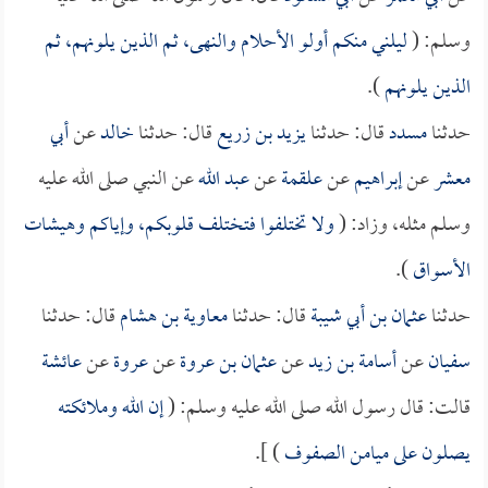
وسلم: (
ليلني منكم أولو الأحلام والنهى، ثم الذين يلونهم، ثم
الذين يلونهم
).
حدثنا
مسدد
قال: حدثنا
يزيد بن زريع
قال: حدثنا
خالد
عن
أبي
معشر
عن
إبراهيم
عن
علقمة
عن
عبد الله
عن النبي صلى الله عليه
وسلم مثله، وزاد: (
ولا تختلفوا فتختلف قلوبكم، وإياكم وهيشات
الأسواق
).
حدثنا
عثمان بن أبي شيبة
قال: حدثنا
معاوية بن هشام
قال: حدثنا
سفيان
عن
أسامة بن زيد
عن
عثمان بن عروة
عن
عروة
عن
عائشة
قالت: قال رسول الله صلى الله عليه وسلم: (
إن الله وملائكته
يصلون على ميامن الصفوف
) ].