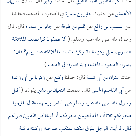
حدثنا
عبد الله بن محمد النفيلي
قال: حدثنا
زهير
قال: سألت
سليمان
الأعمش
عن حديث
جابر بن سمرة
في الصفوف المقدمة، فحدثنا
عن
المسيب بن رافع
عن
تميم بن طرفة
عن
جابر بن سمرة
قال: قال
رسول الله صلى الله عليه وسلم: (
ألا تصفون كما تصف الملائكة
عند ربهم جل وعز، قلنا: وكيف تصف الملائكة عند ربهم؟ قال:
يتمون الصفوف المقدمة ويتراصون في الصف
).
حدثنا
عثمان بن أبي شيبة
قال: حدثنا
وكيع
عن
زكريا بن أبي زائدة
عن
أبي القاسم الجدلي
قال: سمعت
النعمان بن بشير
يقول: (
أقبل
رسول الله صلى الله عليه وسلم على الناس بوجهه، فقال: أقيموا
صفوفكم ثلاثاً، والله لتقيمن صفوفكم أو ليخالفن الله بين قلوبكم.
قال: فرأيت الرجل يلزق منكبه بمنكب صاحبه وركبته بركبة