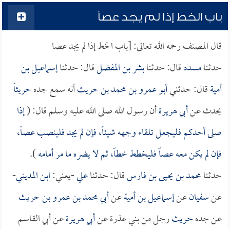
باب الخط إذا لم يجد عصاً
قال المصنف رحمه الله تعالى: [باب الخط إذا لم يجد عصا
حدثنا
مسدد
قال: حدثنا
بشر بن المفضل
قال: حدثنا
إسماعيل بن
أمية
قال: حدثني
أبو عمرو بن محمد بن حريث
أنه سمع جده
حريثاً
يحدث عن
أبي هريرة
أن رسول الله صلى الله عليه وسلم قال: (
إذا
صلى أحدكم فليجعل تلقاء وجهه شيئاً، فإن لم يجد فلينصب عصاً،
فإن لم يكن معه عصاً فليخطط خطاً، ثم لا يضره ما مر أمامه
).
حدثنا
محمد بن يحيى بن فارس
قال: حدثنا
علي
-يعني:
ابن المديني
-
عن
سفيان
عن
إسماعيل بن أمية
عن
أبي محمد بن عمرو بن حريث
عن جده
حريث
رجل من بني عذرة عن
أبي هريرة
عن أبي القاسم