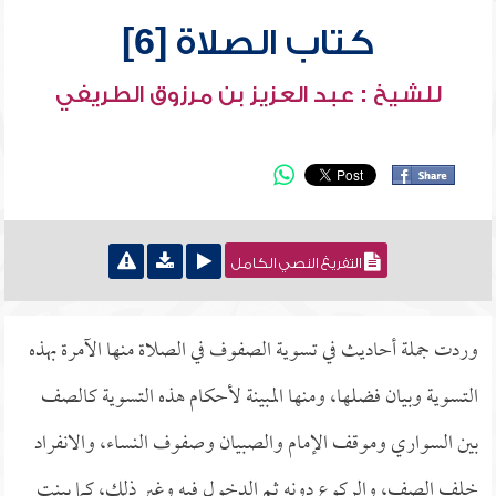
كتاب الصلاة [6]
للشيخ : عبد العزيز بن مرزوق الطريفي
التفريغ النصي الكامل
وردت جملة أحاديث في تسوية الصفوف في الصلاة منها الآمرة بهذه
التسوية وبيان فضلها، ومنها المبينة لأحكام هذه التسوية كالصف
بين السواري وموقف الإمام والصبيان وصفوف النساء، والانفراد
خلف الصف، والركوع دونه ثم الدخول فيه وغير ذلك، كما بينت