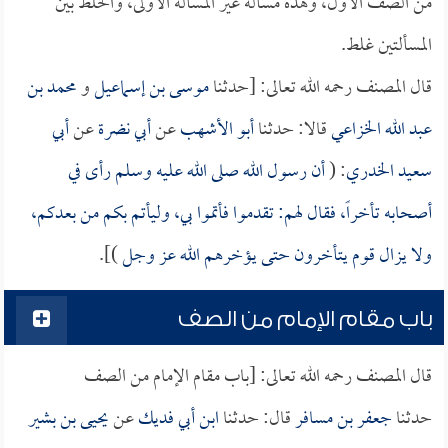
من الصف الأول، وهذه مسألة غير المسألة الأولى، والخلط بين
المسألتين غلط.
قال المصنف رحمه الله تعالى: [حدثنا
موسى بن إسماعيل
و
محمد بن
عبد الله الخزاعي
قالا: حدثنا
أبو الأشهب
عن
أبي نضرة
عن
أبي
سعيد الخدري
: (
أن رسول الله صلى الله عليه وسلم رأى في
أصحابه تأخراً، فقال لهم: تقدموا فأتموا بي، وليأتم بكم من بعدكم،
ولا يزال قوم يتأخرون حتى يؤخرهم الله عز وجل
)].
باب مقام الإمام من الصف
قال المصنف رحمه الله تعالى: [باب مقام الإمام من الصف
حدثنا
جعفر بن مسافر
قال: حدثنا
ابن أبي فديك
عن
يحيى بن بشير