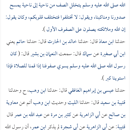
الله صلى الله عليه وسلم يتخلل الصف من ناحية إلى ناحية يمسح
صدورنا ومناكبنا، ويقول: لا تختلفوا فتختلف قلوبكم، وكان يقول:
إن الله وملائكته يصلون على الصفوف الأول
).
حدثنا
ابن معاذ
قال: حدثنا
خالد بن الحارث
قال: حدثنا
حاتم
يعني
ابن أبي صغيرة
عن
سماك
قال: سمعت
النعمان بن بشير
قال: (
كان
رسول الله صلى الله عليه وسلم يسوي صفوفنا إذا قمنا للصلاة فإذا
استوينا كبر
).
حدثنا
عيسى بن إبراهيم الغافقي
قال: حدثنا
ابن وهب
، ح وحدثنا
قتيبة بن سعيد
قال: حدثنا
الليث
وحديث
ابن وهب
أتم عن
معاوية
بن صالح
عن
أبي الزاهرية
عن
كثير بن مرة
عن
عبد الله بن عمر
قال
قتيبة
: عن
أبي الزاهرية
عن
أبي شجرة
لم يذكر
ابن عمر
، أن رسول الله