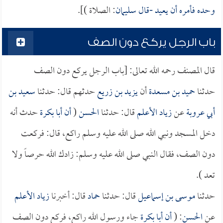
وحده فأمره أن يعيد -قال
سليمان
: الصلاة )].
باب الرجل يركع دون الصف
قال المصنف رحمه الله تعالى: [باب الرجل يركع دون الصف
حدثنا
حميد بن مسعدة
أن
يزيد بن زريع
حدثهم قال: حدثنا
سعيد بن
أبي عروبة
عن
زياد الأعلم
قال: حدثنا
الحسن
(
أن
أبا بكرة
حدث أنه
دخل المسجد ونبي الله صلى الله عليه وسلم راكع، قال: فركعت
دون الصف، فقال النبي صلى الله عليه وسلم: زادك الله حرصاً ولا
تعد ).
حدثنا
موسى بن إسماعيل
قال: حدثنا
حماد
قال: أخبرنا
زياد الأعلم
عن
الحسن
: (
أن
أبا بكرة
جاء ورسول الله راكع، فركع دون الصف