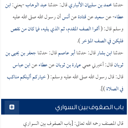
حدثنا
محمد بن سليمان الأنباري
قال: حدثنا
عبد الوهاب
-يعني:
ابن
عطاء
- عن
سعيد
عن
قتادة
عن
أنس
أن رسول الله صلى الله عليه
وسلم قال: (
أتموا الصف المقدم، ثم الذي يليه، فما كان من نقص
فليكن في الصف المؤخر
).
حدثنا
ابن بشار
قال: حدثنا
أبو عاصم
قال: حدثنا
جعفر بن يحيى بن
ثوبان
قال: أخبرني عمي
عمارة بن ثوبان
عن
عطاء
عن
ابن عباس
قال: قال رسول الله صلى الله عليه وسلم: (
خياركم ألينكم مناكب
في الصلاة
)].
باب الصفوف بين السواري
قال المصنف رحمه الله تعالى: [باب الصفوف بين السواري