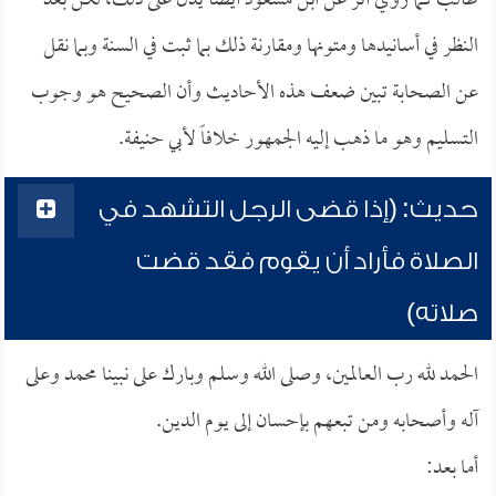
طالب كما روي أثر عن ابن مسعود أيضاً يدل على ذلك، لكن بعد
النظر في أسانيدها ومتونها ومقارنة ذلك بما ثبت في السنة وبما نقل
عن الصحابة تبين ضعف هذه الأحاديث وأن الصحيح هو وجوب
التسليم وهو ما ذهب إليه الجمهور خلافاً لأبي حنيفة.
حديث: (إذا قضى الرجل التشهد في
الصلاة فأراد أن يقوم فقد قضت
صلاته)
الحمد لله رب العالمين، وصلى الله وسلم وبارك على نبينا محمد وعلى
آله وأصحابه ومن تبعهم بإحسان إلى يوم الدين.
أما بعد: