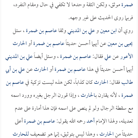
ضمرة
موثق، ولكن الثقة وحدها لا تكفي في حال ومقام التفرد،
فربما روى الحديث على غير وجهه.
روي أن
ابن معين
و
علي بن المديني
وثقا
عاصم بن ضمرة
، سئل
يحيى بن معين
عن أيهما أحسن حديثاً
عاصم بن ضمرة
أو
الحارث
الأعور
عن
علي
فقال:
عاصم بن ضمرة
، وسئل أيضاً
علي بن المديني
أيهما أحسن حديثاً في هذا
عاصم بن ضمرة
أو
الحارث
عن
علي بن أبي
طالب
فقال:
الحارث
كان كذاباً، لكن هذه ليست تزكية في
عاصم بن
ضمرة
، لأنه يقارن بـ
الحارث
، وإذا قورن الرجل بغيره وورد اسمه
مع سقطة الرجال ولو لم ينص على اسمه فإن هذا أمارة على عدم
تعديله، ولهذا الإمام
أحمد
رحمه الله يقول:
عاصم بن ضمرة
أعلى
حديثاً من
الحارث
، وهذا ليس بتوثيق، إنما هو تضعيف
للحارث