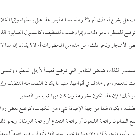
 هل يشرع له ذلك أم لا؟ وهذه مسألة ليس هذا محل بسطها، وإنما الكلا
 توضع للتعطر ونحو ذلك، وإنما وضعت للتنظيف، كاستعمال الصابون الذ
عض الأشجار ونحو ذلك، هل هذه من المحظورات أم لا؟ يقال: إن هذا لا
فتستعمل لذلك، كبعض المناديل التي توضع قصداً لأجل التعطير، وتسمى
ت للتعطير، على خلاف في أنواعها، منها ما يكون القصد منه التنظيف وإزا
 ذلك؛ فإن هذه تكون مشروعة وإن كان فيها شيء من التعطير.
فيه التنظيف، ويكون فيها من جهة الإضافة شيء من النكهات، كوضع بعض روا
ع الصابون برائحة الليمون أو برائحة النعناع أو رائحة البرتقال ونحو ذل
سه ونحو ذلك، فإن هذا مما يجوز استعماله؛ لأنه لم يوضع قصداً للتعط