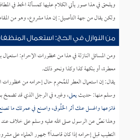
ويلحق في هذا صور يأتي الكلام عليها كمسألة الخط في المطا
ولكن يقال من جهة التأصيل: إن هذا مشروع، وهو من المقاص
من النوازل في الحج: استعمال المنظف
ومن المسائل النازلة في هذا من محظورات الإحرام: استعمال
معطرة، أو بنكهة كذا وكذا ونحو ذلك.
يقال: إن استعمال العطر للمُحرِم حال إحرامه من محظورات ا
وسلم منها: حديث
يعلى
، وغيره في الرجل الذي قد تضمخ بخَل
فانزعها واغسل عنك أثر الخَلُوق، واصنع في عمرتك ما تص
وهذا نصٌ عن الرسول صلى الله عليه وسلم على خلاف عند ال
التطيب قبل إحرامه إذا كان قاصداً؟ جمهور العلماء على مشروعيت