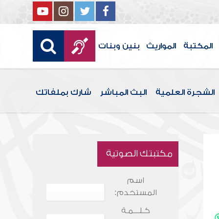
المكتبة
المواريث
بنين وبنات
الشجرة العلمية
البث المباشر
شارك بملفاتك
مكتبتك الصوتية
اسم
المستخدم:
كـلـــمـة