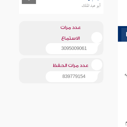
أبو عبد الملك
عدد مرات
الاستماع
3095009061
عدد مرات الحفظ
ه
839779154