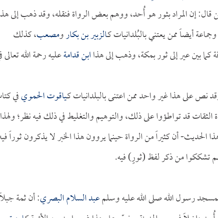
من قال: إن المراد بثور هو أُحد، ووهم بعض الرواة فنقله، وقد ذهب إلى هذا
جماعة أيضاً ممن يعتني بالبُلدانيات كـ
الزبير بن بكار
و
مصعب
، كذلك
 كما بين عير إلى ثور بمكة، وذهب إلى هذا
ابن قدامة
عليه رحمة الله تعالى ف
وقد نص على هذا غير واحد ممن اعتنى بالبلدانيات كـ
ياقوت الحموي
في كتا
 الثقات قد تواطؤوا على ذلك، والتوهيم والتغليط في ذلك فيه نظر؛ ولهذا 
ا الحديث- أن كثيراً من الرواة حينما يروون هذا الخبر لا يذكرون ثوراً فيه
نهم تشككوا من ذكر لفظ (ثورٍ) فيه.
ر بمسجد رسول الله صلى الله عليه وسلم
عبد السلام البصري
: أن ثمة جبلاً