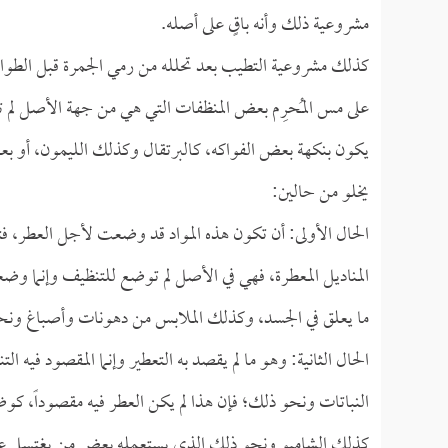
مشروعية ذلك وأنه باقٍ على أصله.
كذلك مشروعية التطيب بعد تحلله من رمي الجمرة قبل الطواف
على مس المُحرِم بعض المنظفات التي هي من جهة الأصل لم
يكون بنكهة بعض الفواكه، كالبرتقال وكذلك الليمون، أو ب
يخلو من حالين:
الحال الأولى: أن تكون هذه المواد قد وضعت لأجل العطر، 
المناديل المعطرة، فهي في الأصل لم توضع للتنظيف وإنما وضع
ما يعلق في الجسد، وكذلك الملابس من دهونات وأصباغ ونحو
الحال الثانية: وهو ما لم يقصد به التعطير وإنما المقصود 
النباتات ونحو ذلك؛ فإن هذا لم يكن العطر فيه مقصوداً، كوض
كذلك الشامبو ونحو ذلك الذي يستعمله بعض من يغتسل على رأ