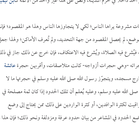
حد داخلاً في حرم المدينة، ونصّ على هذا غير واحد من الأئمة كـ
ابن تيمية
مات مشروعة يراها الناس؛ لكي لا يتجاوزها الناس وهذا هو المقصود؛ فإنه
لوضع، لم يحصل المقصود من جهة التحديد، ولم تُعرف الأماكن؛ ولهذا جع
ُ، فيُشرع فيه الصلاة، ويُشرع فيه الاعتكاف، فإن خرج عن ذلك جاز في ذل
لم حجراته -وهي حجرات أزواجه- كانت متلاصقات، وأقربهن حجرة
عائشة
خارج مسجده، ويتجوّز رسول الله صلى الله عليه وسلم في حجرتها ما لا
لى الله عليه وسلم، وعليه يُعلم أن تلك الحدود إذا كان ثمة مصلحة في
اقيت لكثرة الوافدين، أو كثرة الواردين على ذلك ممن يحتاج إلى وضع
ع الحدود في المشاعر من بيان حدود عرفة ومزدلفة ونحو ذلك؛ فإن هذا 