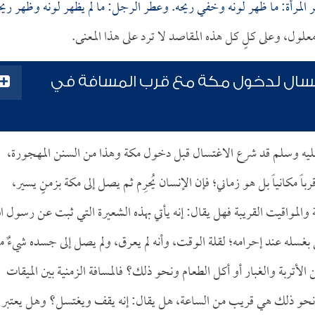
المرأة: ما ظهر لونه وخفي ريحه. وعطر الرجل: ما لم يظهر لونه وظهر ريح
ول، وعلى كلٍ كل هذه المقاصد لا ترد على هذا المعنى.
اغتسال لدخول مكة مع قرب المسافة في
له عليه وسلم قد شرع الاغتسال قبل دخول مكة وهذا من السنن المهجورة،
 مكانياً بل هو زماني؛ فإن الإنسان يُحرِم ثم يصل إلى مكة بزمنٍ يسير،
والمواقيت القريبة فهل يقال: إنه يأتي بهذه الشعيرة التي ثبت عن رسول ال
 بغسله عند إحرامه؛ لقلة الوقت، وأنه لم يعرق، ولم يصل إلى جسده شيءٌ م
الأتربة والغبار أو أكل الطعام ونحو ذلك؟ فالمسافة الزمنية بين الميقات
فة ونحو ذلك هي قريب من الساعة، هل يقال: إنه يقف ويغتسل؟ وهل يعتبر