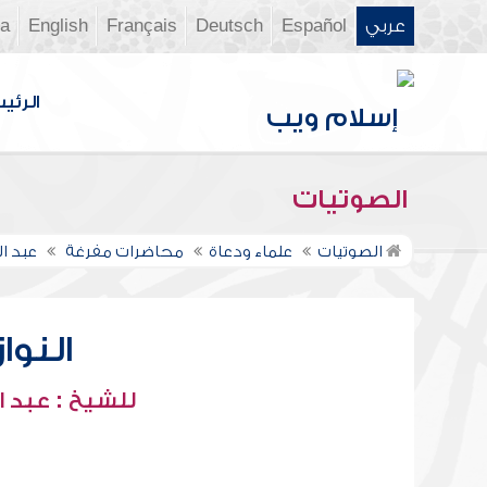
عربي
Español
Deutsch
Français
English
ia
الرئي
الصوتيات
الصوتيات
علماء ودعاة
محاضرات مفرغة
عبد ا
النوا
للشيخ : عبد ا