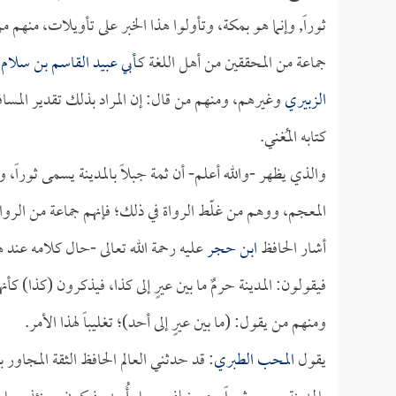
ثوراً, وإنما هو بمكة، وتأولوا هذا الخبر على تأويلات، منهم 
جماعة من المحققين من أهل اللغة كـ
أبي عبيد القاسم بن سلام
و
الزبيري
وغيرهم، ومنهم من قال: إن المراد بذلك تقدير المسافة
كتابه المُغني.
والذي يظهر -والله أعلم- أن ثمة جبلاً بالمدينة يسمى ثوراً، 
المعجم، ووهم من غلّط الرواة في ذلك؛ فإنهم جماعة من الرواة
أشار الحافظ
ابن حجر
عليه رحمة الله تعالى -حال كلامه عند هذ
فيقولون: المدينة حرمٌ ما بين عيرٍ إلى كذا، فيذكرون (كذا) كأ
ومنهم من يقول: (ما بين عيرٍ إلى أحد)؛ تغليباً لهذا الأمر.
يقول
المحب الطبري
: قد حدثني العالم الحافظ الثقة المجاو