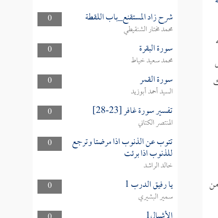
شرح زاد المستقنع_باب اللقطة
0
محمد مختار الشنقيطي
سورة البقرة
0
ل
محمد سعيد خياط
سورة القمر
ك
0
السيد أحمد أبوزيد
تفسير سورة غافر [23-28]
0
المنتصر الكتاني
تتوب عن الذنوب اذا مرضتا وترجع
0
للذنوب اذا برئت
خالد الراشد
من
يا رفيق الدرب 1
0
سمير البشيري
الأشبال1
0