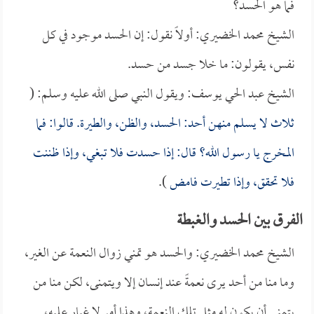
فما هو الحسد؟
الشيخ محمد الخضيري: أولاً نقول: إن الحسد موجود في كل
نفس، يقولون: ما خلا جسد من حسد.
الشيخ عبد الحي يوسف: ويقول النبي صلى الله عليه وسلم: (
ثلاث لا يسلم منهن أحد: الحسد، والظن، والطيرة. قالوا: فما
المخرج يا رسول الله؟ قال: إذا حسدت فلا تبغي، وإذا ظننت
فلا تحقق، وإذا تطيرت فامض
).
الفرق بين الحسد والغبطة
الشيخ محمد الخضيري: والحسد هو تمني زوال النعمة عن الغير،
وما منا من أحد يرى نعمةً عند إنسان إلا ويتمنى، لكن منا من
يتمنى أن يكون له مثل تلك النعمة، وهذا أمر لا غبار عليه،