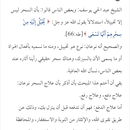
الشيخ عبد الحي يوسف: وبعض الناس قالوا: بأن السحر ليس
إلا تخييلاً، استدلالاً بقول الله عز وجل:
يُخَيَّلُ إِلَيْهِ مِنْ
سِحْرِهِمْ أَنَّهَا تَسْعَى
[طه:66].
والصحيح أنه نوعان: نوع هو تخييل، ومنه ما نسميه بأفعال الهواة
أو ما يسمى الآن بالسيرك، وهناك سحر حقيقي رأينا آثاره عند
بعض الناس، نسأل الله العافية.
بقي أن أختم هذا المبحث بأن أذكر بأن علاج السحر نوعان:
علاج دفع، وعلاج رفع.
أما علاج الدفع: فهو أن تدفعه قبل أن ينزل بك، وذلك عن
طريق تقوى الله، والإكثار من التوبة والاستغفار، والمحافظة