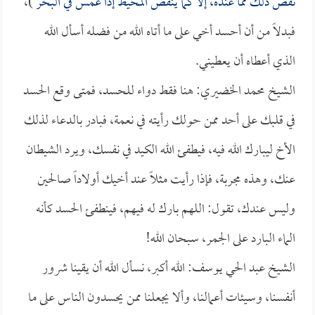
نقص ذلك مما عنده، إلا كما ينقص المخيط إذا غمس في البحر
)،
فبدلاً من أن أحسد أخي على ما أتاه الله من فضله أسأل الله
الذي أعطاه أن يعطيني.
الشيخ محمد الخضيري: هنا فقط دواء للحسد، فمتى وقع الحسد
في قلبك على أحد ممن حولك رأيته في نعمة، فبادر بالدعاء لذلك
الأخ ليبارك الله فيه، فيطفئ الله الكيد في نفسك، ويرد الشيطان
عنك، وهذه مجربة، فإذا رأيت مثلاً عند أخيك أولاداً صالحين
وليس عندك، تقول: اللهم بارك له فيهم، فينطفئ الحسد كأنه
الماء البارد على الجمر، سبحان الله!
الشيخ عبد الحي يوسف: الله أكبر، نسأل الله أن يقينا شرور
أنفسنا، وسيئات أعمالنا، وألا يجعلنا ممن يحسدون الناس على ما