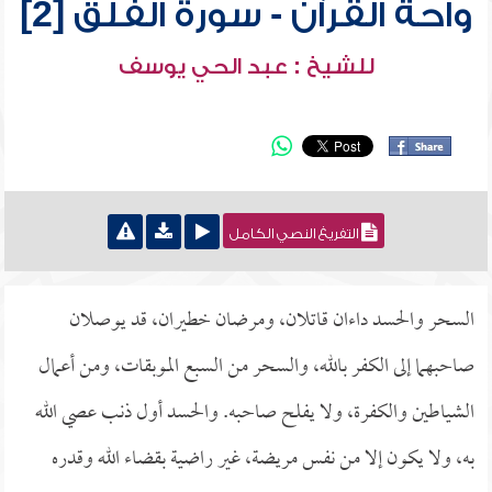
واحة القرآن - سورة الفلق [2]
للشيخ : عبد الحي يوسف
التفريغ النصي الكامل
السحر والحسد داءان قاتلان، ومرضان خطيران، قد يوصلان
صاحبهما إلى الكفر بالله، والسحر من السبع الموبقات، ومن أعمال
الشياطين والكفرة، ولا يفلح صاحبه. والحسد أول ذنب عصي الله
به، ولا يكون إلا من نفس مريضة، غير راضية بقضاء الله وقدره