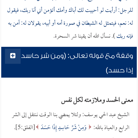
للرجل: أرأيت لو أحييت لك أباك وأمك أتؤمن أني أنا ربك، فيقول
له: نعم، فيتمثل له الشيطان في صورة أمه أو أبيه، يقولان له: آمن به
فإنه ربك
). نسأل الله أن يقينا شر السحرة.
وقفة مع قوله تعالى: (ومن شر حاسد
إذا حسد)
معنى الحسد وملازمته لكل نفس
الشيخ عبد الحي يوسف: ولئلا يمضي بنا الوقت ننتقل إلى الشر
الرابع والعياذ بالله:
وَمِنْ شَرِّ حَاسِدٍ إِذَا حَسَدَ
[الفلق:5].