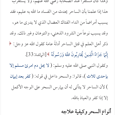
وهذا كان مستقراً عند الصحابة رضي الله عنهم، ولا يستغرب
هذا إذا علمنا بأن الساحر يحدث من الفساد ما الله به عليم، فقد
يسبب أمراضاً من الداء الفتاك العضال الذي لا يدرى ما هو،
وقد يسبب نوعاً من الشرود الذهني، والتوهان وغير ذلك. وقد
ذكر أهل العلم في قتل الساحر أدلةً عامة كقول الله عز وجل:
إِنَّمَا جَزَاءُ الَّذِينَ يُحَارِبُونَ اللَّهَ وَرَسُولَهُ
[المائدة:33].
وكقول النبي صلى الله عليه وسلم: (
لا يحل دم امرئ مسلم إلا
بإحدى ثلاث
)، قالوا: والسحر داخل في قوله: (
كفر بعد إيمان
) لأن الساحر لا يتأتى له أن يمارس السحر على الوجه الأكمل
إلا إذا كفر والعياذ بالله.
أنواع السحر وكيفية علاجه