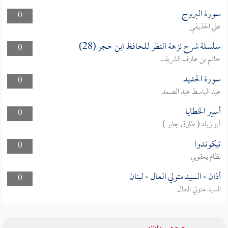
سورة البروج
0
علي الحذيفي
سلسلة شرح نزهة النظر للحافظ ابن حجر (28)
0
حاتم بن عارف الشريف
سورة الحديد
0
عبد الباسط عبد الصمد
أسير الخطايا
0
أبو زياد ( طارق جابر )
تيكوندوا
0
نظام يعقوبي
أذان - السيد متولي العال - لبنان
0
السيد متولي العال