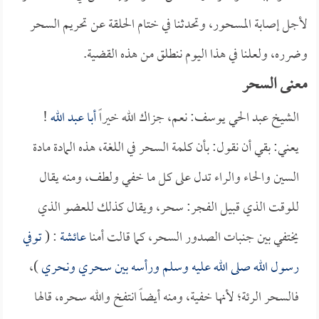
لأجل إصابة المسحور، وتحدثنا في ختام الحلقة عن تحريم السحر
وضرره، ولعلنا في هذا اليوم ننطلق من هذه القضية.
معنى السحر
الشيخ عبد الحي يوسف: نعم، جزاك الله خيراً
أبا عبد الله
!
يعني: بقي أن نقول: بأن كلمة السحر في اللغة، هذه المادة مادة
السين والحاء والراء تدل على كل ما خفي ولطف، ومنه يقال
للوقت الذي قبيل الفجر: سحر، ويقال كذلك للعضو الذي
يختفي بين جنبات الصدور السحر، كما قالت أمنا
عائشة
: (
توفي
رسول الله صلى الله عليه وسلم ورأسه بين سحري ونحري
)،
فالسحر الرئة؛ لأنها خفية، ومنه أيضاً انتفخ والله سحره، قالها