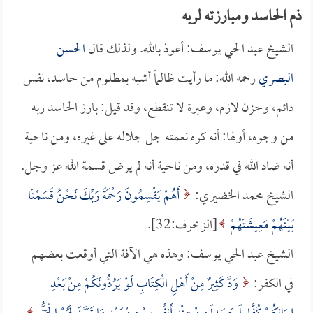
ذم الحاسد ومبارزته لربه
الشيخ عبد الحي يوسف: أعوذ بالله. ولذلك قال
الحسن
البصري
رحمه الله: ما رأيت ظالماً أشبه بمظلوم من حاسد، نفس
دائم، وحزن لازم، وعبرة لا تنقطع، وقد قيل: بارز الحاسد ربه
من وجوه، أولها: أنه كره نعمته جل جلاله على غيره، ومن ناحية
أنه ضاد الله في قدره، ومن ناحية أنه لم يرض قسمة الله عز وجل.
الشيخ محمد الخضيري:
أَهُمْ يَقْسِمُونَ رَحْمَةَ رَبِّكَ نَحْنُ قَسَمْنَا
بَيْنَهُمْ مَعِيشَتَهُمْ
[الزخرف:32].
الشيخ عبد الحي يوسف: وهذه هي الآفة التي أوقعت بعضهم
في الكفر:
وَدَّ كَثِيرٌ مِنْ أَهْلِ الْكِتَابِ لَوْ يَرُدُّونَكُمْ مِنْ بَعْدِ