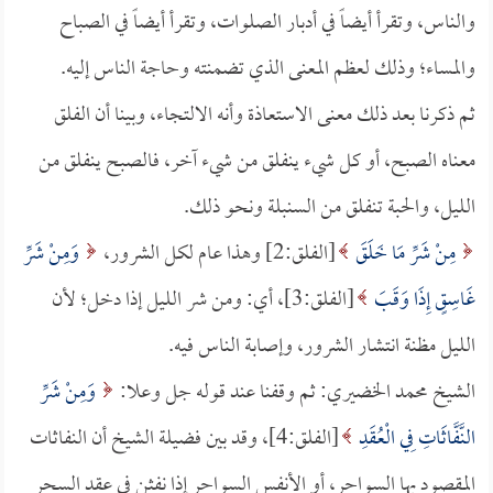
والناس، وتقرأ أيضاً في أدبار الصلوات، وتقرأ أيضاً في الصباح
والمساء؛ وذلك لعظم المعنى الذي تضمنته وحاجة الناس إليه.
ثم ذكرنا بعد ذلك معنى الاستعاذة وأنه الالتجاء، وبينا أن الفلق
معناه الصبح، أو كل شيء ينفلق من شيء آخر، فالصبح ينفلق من
الليل، والحبة تنفلق من السنبلة ونحو ذلك.
مِنْ شَرِّ مَا خَلَقَ
[الفلق:2] وهذا عام لكل الشرور،
وَمِنْ شَرِّ
غَاسِقٍ إِذَا وَقَبَ
[الفلق:3]، أي: ومن شر الليل إذا دخل؛ لأن
الليل مظنة انتشار الشرور، وإصابة الناس فيه.
الشيخ محمد الخضيري: ثم وقفنا عند قوله جل وعلا:
وَمِنْ شَرِّ
النَّفَّاثَاتِ فِي الْعُقَدِ
[الفلق:4]، وقد بين فضيلة الشيخ أن النفاثات
المقصود بها السواحر، أو الأنفس السواحر إذا نفثن في عقد السحر