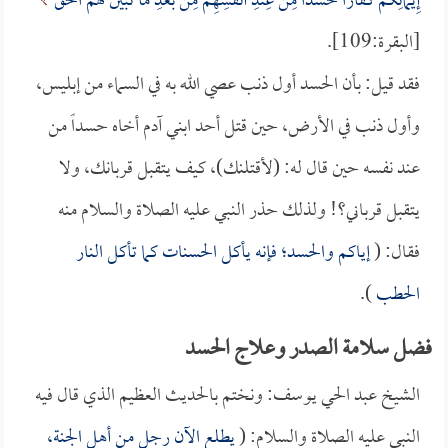
إِيمَانِكُمْ كُفَّاراً حَسَداً مِنْ عِنْدِ أَنفُسِهِمْ مِنْ بَعْدِ مَا تَبَيَّنَ لَهُمْ الْحَقُّ
[البقرة:109].
فقد قيل: بأن الحسد أول ذنب عصي الله به في السماء من إبليس،
وأول ذنب في الأرض، حين قتل أحد ابني آدم أخاه حسداً من
عند نفسه حين قال له: (لأقتلنك)، كيف يتقبل قربانك، ولا
يتقبل قرباني؟! ولذلك حذر النبي عليه الصلاة والسلام منه
فقال: (
إياكم والحسد؛ فإنه يأكل الحسنات كما تأكل النار
الحطب
).
فضل سلامة الصدر وعلاج الحسد
الشيخ عبد الحي يوسف: ونختم بالحديث العظيم الذي قال فيه
النبي عليه الصلاة والسلام: (
يطلع الآن رجل من أهل الجنة،