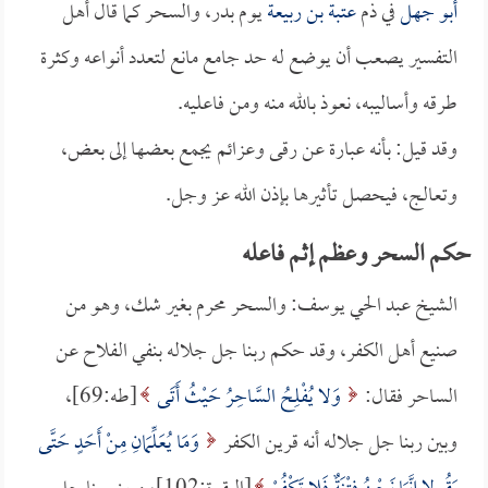
أبو جهل
في ذم
عتبة بن ربيعة
يوم بدر، والسحر كما قال أهل
التفسير يصعب أن يوضع له حد جامع مانع لتعدد أنواعه وكثرة
طرقه وأساليبه، نعوذ بالله منه ومن فاعليه.
وقد قيل: بأنه عبارة عن رقى وعزائم يجمع بعضها إلى بعض،
وتعالج، فيحصل تأثيرها بإذن الله عز وجل.
حكم السحر وعظم إثم فاعله
الشيخ عبد الحي يوسف: والسحر محرم بغير شك، وهو من
صنيع أهل الكفر، وقد حكم ربنا جل جلاله بنفي الفلاح عن
الساحر فقال:
وَلا يُفْلِحُ السَّاحِرُ حَيْثُ أَتَى
[طه:69]،
وبين ربنا جل جلاله أنه قرين الكفر
وَمَا يُعَلِّمَانِ مِنْ أَحَدٍ حَتَّى