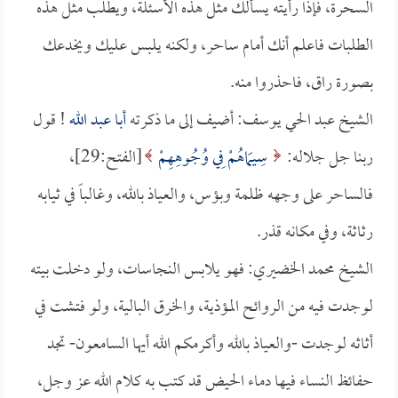
السحرة، فإذا رأيته يسألك مثل هذه الأسئلة، ويطلب مثل هذه
الطلبات فاعلم أنك أمام ساحر، ولكنه يلبس عليك ويخدعك
بصورة راق، فاحذروا منه.
الشيخ عبد الحي يوسف: أضيف إلى ما ذكرته
أبا عبد الله
! قول
ربنا جل جلاله:
سِيمَاهُمْ فِي وُجُوهِهِمْ
[الفتح:29]،
فالساحر على وجهه ظلمة وبؤس، والعياذ بالله، وغالباً في ثيابه
رثاثة، وفي مكانه قذر.
الشيخ محمد الخضيري: فهو يلابس النجاسات، ولو دخلت بيته
لوجدت فيه من الروائح المؤذية، والخرق البالية، ولو فتشت في
أثاثه لوجدت -والعياذ بالله وأكرمكم الله أيها السامعون- تجد
حفائظ النساء فيها دماء الحيض قد كتب به كلام الله عز وجل،