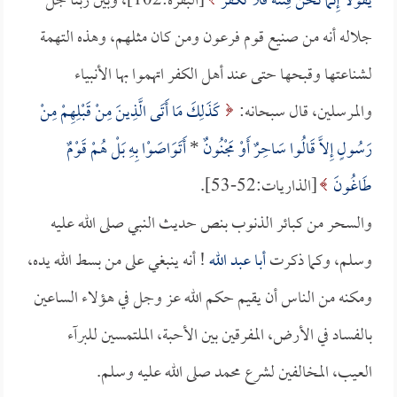
يَقُولا إِنَّمَا نَحْنُ فِتْنَةٌ فَلا تَكْفُرْ
[البقرة:102]، وبين ربنا جل
جلاله أنه من صنيع قوم فرعون ومن كان مثلهم، وهذه التهمة
لشناعتها وقبحها حتى عند أهل الكفر اتهموا بها الأنبياء
والمرسلين، قال سبحانه:
كَذَلِكَ مَا أَتَى الَّذِينَ مِنْ قَبْلِهِمْ مِنْ
رَسُولٍ إِلاَّ قَالُوا سَاحِرٌ أَوْ مَجْنُونٌ
*
أَتَوَاصَوْا بِهِ بَلْ هُمْ قَوْمٌ
طَاغُونَ
[الذاريات:52-53].
والسحر من كبائر الذنوب بنص حديث النبي صلى الله عليه
وسلم، وكما ذكرت
أبا عبد الله
! أنه ينبغي على من بسط الله يده،
ومكنه من الناس أن يقيم حكم الله عز وجل في هؤلاء الساعين
بالفساد في الأرض، المفرقين بين الأحبة، الملتمسين للبرآء
العيب، المخالفين لشرع محمد صلى الله عليه وسلم.