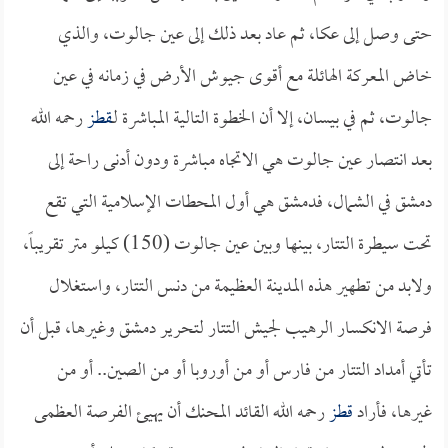
حتى وصل إلى عكا، ثم عاد بعد ذلك إلى عين جالوت، والذي
خاض المعركة الهائلة مع أقوى جيوش الأرض في زمانه في عين
جالوت، ثم في بيسان، إلا أن الخطوة التالية المباشرة لـ
قطز
رحمه الله
بعد انتصار عين جالوت هي الاتجاه مباشرة ودون أدنى راحة إلى
دمشق في الشمال، فدمشق هي أول المحطات الإسلامية التي تقع
تحت سيطرة التتار، بينها وبين عين جالوت (150) كيلو متر تقريباً،
ولابد من تطهير هذه المدينة العظيمة من دنس التتار، واستغلال
فرصة الانكسار الرهيب لجيش التتار لتحرير دمشق وغيرها، قبل أن
تأتي أمداد التتار من فارس أو من أوروبا أو من الصين.. أو من
غيرها، فأراد
قطز
رحمه الله القائد المحنك أن يهيئ الفرصة العظمى