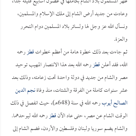
طهر المسلمون بلاد الشام بكاملها في غضون أسابيع قليلة جداً،
وعادت من جديد أرض الشام إلى ملك الإسلام والمسلمين،
ونسأل الله عز وجل لها ولسائر بلاد المسلمين دوام التحرر
والعزة.
ثم جاءت بعد ذلك خطوة هامة من أعظم خطوات
قطز
رحمه
الله، فقد أعلن
قطز
رحمه الله بعد هذا الانتصار المهيب توحيد
مصر والشام من جديد في دولة واحدة تحت زعامته، وذلك بعد
عشر سنوات كاملة من الفرقة والشتات، منذ وفاة
نجم الدين
الصالح أيوب
رحمه الله في سنة (648هـ)، حيث انفصل في ذلك
الوقت الشام عن مصر، حتى عاد الآن
قطز
رحمه الله ليوحدهما.
والشام يضم سوريا ولبنان وفلسطين والأردن، فضم الشام إلى