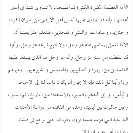
الأمة العظيمة الكبيرة الكثيرة قد أصبحت لا تساوي شيئاً في أعين
أعدائها، وأنه قد تطاول عليها أخس أهل الأرض من إخوان القردة
والخنازير، وعباد البقر والبشر والملحدين، فلنعلم علماً يقينياً أن
الأمة تعمل بمعاصي الله عز وجل، ولا تتبع شرعه عز وجل، وأنها
قد سقطت من عينه عز وجل، وأنه عز وجل هو الذي يسلط عليها
الفاسدين من اليهود والصليبيين والهندوس والشيوعيين.. وغيرهم.
وإذا رأينا كل ذلك فإنه لا يجوز أن يكون داعياً لنا إلى الإحباط
واليأس، بل إلى التفكر والتدبر، والاستفادة من التاريخ، ثم العمل،
وعين جالوت بين أيدينا، وهذه هي الفائدة من دراسة الأحداث
التاريخية التي مرت عليها قرون وقرون، حتى نرجع إلى ديننا،
وعندها تحل جميع قضايانا.