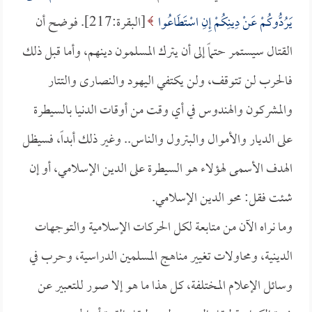
يَرُدُّوكُمْ عَنْ دِينِكُمْ إِنِ اسْتَطَاعُوا
[البقرة:217]. فوضح أن
القتال سيستمر حتماً إلى أن يترك المسلمون دينهم، وأما قبل ذلك
فالحرب لن تتوقف، ولن يكتفي اليهود والنصارى والتتار
والمشركون والهندوس في أي وقت من أوقات الدنيا بالسيطرة
على الديار والأموال والبترول والناس.. وغير ذلك أبداً، فسيظل
الهدف الأسمى لهؤلاء هو السيطرة على الدين الإسلامي، أو إن
شئت فقل: محو الدين الإسلامي.
وما نراه الآن من متابعة لكل الحركات الإسلامية والتوجهات
الدينية، ومحاولات تغيير مناهج المسلمين الدراسية، وحرب في
وسائل الإعلام المختلفة، كل هذا ما هو إلا صور للتعبير عن