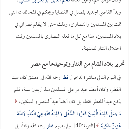
وكان موالياً لهم، وعين مكانه
نجم الدين أبو بكر بن السني
،
وبدأ القاضي الجديد يفصل في القضايا ويحكم في المخالفات التي
تمت بين المسلمين والنصارى، وذلك حتى لا يظلم نصراني في
بلاد المسلمين، هذا مع كل ما فعله النصارى بالمسلمين وقت
احتلال التتار للمدينة.
تحرير بلاد الشام من التتار وتوحيدها مع مصر
في اليوم التالي مباشرة لدخول
قطز
رحمه الله إلى دمشق كان عيد
الفطر، وكان أعظم عيد مر على المسلمين منذ أربعين سنة، فلم
يكن عيداً للفطر فقط، بل كان أيضاً عيداً للنصر والتمكين،
وَجَعَلَ كَلِمَةَ الَّذِينَ كَفَرُوا السُّفْلَى وَكَلِمَةُ اللَّهِ هِيَ الْعُلْيَا وَاللَّهُ
عَزِيزٌ حَكِيمٌ
[التوبة:40]. ولم يضيع
قطز
رحمه الله وقتاً، بل