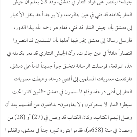
لجيشه؛ لينتصر على قواد التتار في دمشق، وقد كان يعلم أن جيش
التتار بكامله قد فني في عين جالوت، ولا يوجد أحد ينقل الأخبار
إلى دمشق بأن جيش التتار قد فني، فقام هو رحمه الله بهذا الدور،
فأرسل رسالة إلى دمشق يخبر فيها أهلها بأن المسلمين قد انتصروا
انتصاراً هائلاً في عين جالوت، وأن الجيش التتاري قد دمر بكامله في
هذه الموقعة، فوصلت الرسالة لتخلق جواً جديداً تماماً على دمشق،
فارتفعت معنويات المسلمين إلى أقصى درجة، وهبطت معنويات
التتار إلى أدنى درجة، وقام المسلمون في دمشق -الذين كانوا تحت
سيطرة التتار لا يتحركون ولا يقاومون- يدافعون عن أنفسهم بعد أن
وصل إليهم الكتاب، وكان الكتاب قد وصل في (27) أو (28) من
رمضان في سنة (658هـ)، فقاموا بثورة كبيرة جداً في دمشق، وانقلبوا