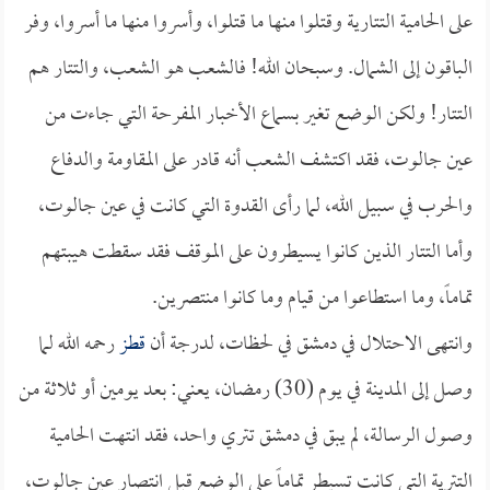
على الحامية التتارية وقتلوا منها ما قتلوا، وأسروا منها ما أسروا، وفر
الباقون إلى الشمال. وسبحان الله! فالشعب هو الشعب، والتتار هم
التتار! ولكن الوضع تغير بسماع الأخبار المفرحة التي جاءت من
عين جالوت، فقد اكتشف الشعب أنه قادر على المقاومة والدفاع
والحرب في سبيل الله، لما رأى القدوة التي كانت في عين جالوت،
وأما التتار الذين كانوا يسيطرون على الموقف فقد سقطت هيبتهم
تماماً، وما استطاعوا من قيام وما كانوا منتصرين.
وانتهى الاحتلال في دمشق في لحظات، لدرجة أن
قطز
رحمه الله لما
وصل إلى المدينة في يوم (30) رمضان، يعني: بعد يومين أو ثلاثة من
وصول الرسالة، لم يبق في دمشق تتري واحد، فقد انتهت الحامية
التترية التي كانت تسيطر تماماً على الوضع قبل انتصار عين جالوت،