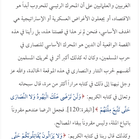
الغربيين والعلمانيين على أن المحرك الرئيسي للحروب أبداً هو
الاقتصاد، أو يجعلون الأغراض العسكرية أو الإستراتيجية هي
الهدف الأساسي، فنحن لم نر هذا في قصتنا هذه، بل رأينا في هذه
القصة الواقعية أن الدين هو المحرك الأساسي للنصارى في
حرب المسلمين، وكان له كذلك أكبر أثر في تحريك المسلمين
أنفسهم لحرب التتار والنصارى في هذه الموقعة الخالدة، والله عز
وجل نبهنا إلى ذلك في كتابه مراراً أكثر من مرة، قال سبحانه
وتعالى في كتابه الكريم:
وَلَنْ تَرْضَى عَنْكَ الْيَهُودُ وَلا النَّصَارَى
حَتَّى تَتَّبِعَ مِلَّتَهُمْ
[البقرة:120]. فجعل الرضا عندهم مقروناً
باتباع الملة، وليس مقروناً ببقاء المصالح.
وكذلك قال ربنا في كتابه الكريم:
وَلا يَزَالُونَ يُقَاتِلُونَكُمْ حَتَّى