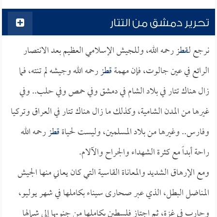
تحرير دمشق من التتار
نرجع لـ
قطز
رحمه الله، وللجيش الإسلامي العظيم بعد الانتصار
الرائع في عين جالوت، فإن مهمة
قطز
رحمه الله وجيشه لم تنته، فما
زال هناك تتار في بلاد الشام في دمشق وفي حمص وفي حلب.. وفي
غيرها من المدن الشامية، وكذلك ما زال هناك تتار في العراق وتركيا
وفارس.. وغيرها من بلاد المسلمين، وليست لحياة
قطز
رحمه الله
راحة أبداً مع كثرة الشهداء والجراح والآلام.
ومع الإرهاق الشديد والمعاناة القاسية التي كان يعاني منها الجيش
المناضل البطل، الذي عبر صحارى سيناء بكاملها في شهر يوليو،
وحارب في غزة، ثم اجتاز فلسطين بكاملها من جنوبها إلى شمالها