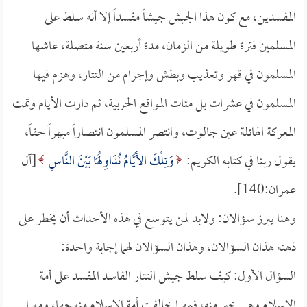
المفسدين، مع كون هذا الجيش جيشاً مفسداً إلا أنه سلط على
المسلمين فترة طويلة من الزمان، مدة أربعين سنة متصلة، عاشها
المسلمون في قهر وتعذيب وبطش وإجرام من التتار، وهزم فيها
المسلمون في عشرات بل مئات المواقع الحربية، ثم دارت الأيام وتمت
المعركة الهائلة عين جالوت، وانتصر المسلمون انتصاراً مبهراً حقاً،
يقول ربنا في كتابه الكريم:
وَتِلْكَ الأَيَّامُ نُدَاوِلُهَا بَيْنَ النَّاسِ
[آل
عمران:140].
وهنا يبرز سؤالان: ولابد لمن يتوسع في هذه الأحداث أن يخطر على
ذهنه هذان السؤالان، وهذان السؤالان لهما إجابة واحدة:
السؤال الأول: كيف سلط جيش التتار الفاسد المفسد على أمة
الإسلام وهي خير منه، فمهما خالفت أمة الإسلام منهجها، ومهما