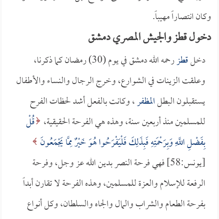
وكان انتصاراً مهيباً.
دخول قطز والجيش المصري دمشق
دخل
قطز
رحمه الله دمشق في يوم (30) رمضان كما ذكرنا،
وعلقت الزينات في الشوارع، وخرج الرجال والنساء والأطفال
يستقبلون البطل
المظفر
، وكانت بالفعل أشد لحظات الفرح
للمسلمين منذ أربعين سنة، وهذه هي الفرحة الحقيقية،
قُلْ
بِفَضْلِ اللَّهِ وَبِرَحْمَتِهِ فَبِذَلِكَ فَلْيَفْرَحُوا هُوَ خَيْرٌ مِمَّا يَجْمَعُونَ
[يونس:58] فهي فرحة النصر بدين الله عز وجل، وفرحة
الرفعة للإسلام والعزة للمسلمين، وهذه الفرحة لا تقارن أبداً
بفرحة الطعام والشراب والمال والجاه والسلطان، وكل أنواع