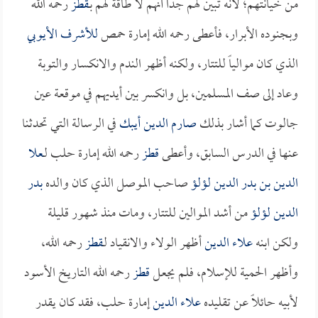
من خيانتهم؛ لأنه تبين لهم جداً أنهم لا طاقة لهم بـ
قطز
رحمه الله
وبجنوده الأبرار، فأعطى رحمه الله إمارة حمص
للأشرف الأيوبي
الذي كان موالياً للتتار، ولكنه أظهر الندم والانكسار والتوبة
وعاد إلى صف المسلمين، بل وانكسر بين أيديهم في موقعة عين
جالوت كما أشار بذلك
صارم الدين أيبك
في الرسالة التي تحدثنا
عنها في الدرس السابق، وأعطى
قطز
رحمه الله إمارة حلب لـ
علا
الدين بن بدر الدين لؤلؤ
صاحب الموصل الذي كان والده
بدر
الدين لؤلؤ
من أشد الموالين للتتار، ومات منذ شهور قليلة
ولكن ابنه
علاء الدين
أظهر الولاء والانقياد لـ
قطز
رحمه الله،
وأظهر الحمية للإسلام، فلم يجعل
قطز
رحمه الله التاريخ الأسود
لأبيه حائلاً عن تقليده
علاء الدين
إمارة حلب، فقد كان يقدر