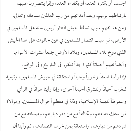
الجسد، أو بكثرة العدد، أو بكفاءة العدد، وإنما ينتصرون عليهم
بارتباطهم بربهم، وبعد أعدائهم عن رب العالمين سبحانه وتعالى.
ومن هنا نفهم سبب تسلط جيش التتار أربعين سنة على المسلمين في
الأرض، ثم سبب انتصار المسلمين في عين جالوت على هذا الجيش
الذي دوخ بلاد المسلمين، وبلاد الأرض جميعاً عشرات الأعوام،
وأيضاً نفهم أحداثاً كثيرة جداً تتكرر في التاريخ وفي الواقع.
فإذا رأينا ضعفاً وخوراً وجبناً واستكانة في جيوش المسلمين، وتبعية
للغرب أحياناً وللشرق أحياناً أخرى، وإذا رأينا هواناً في الرأي
وسقوطاً للهيبة الإسلامية، وذلة في معظم أحوال المسلمين، وموالاة
لمن سفك دماءهم، وتحالفاً مع من دمر ديارهم، وصداقة مع من
شردهم من ديارهم، واستعانة بمن خرب اقتصادهم، ثم رأينا أن