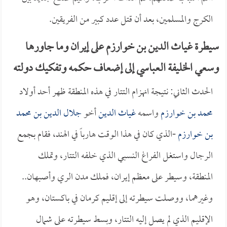
الكرج والمسلمين، بعد أن قتل عدد كبير من الفريقين.
سيطرة غياث الدين بن خوارزم على إيران وما جاورها
وسعي الخليفة العباسي إلى إضعاف حكمه وتفكيك دولته
الحدث الثاني: نتيجة انهزام التتار في هذه المنطقة ظهر أحد أولاد
محمد بن خوارزم
واسمه
غياث الدين
أخو
جلال الدين بن محمد
بن خوارزم
-الذي كان في هذا الوقت هارباً في الهند، فقام بجمع
الرجال واستغل الفراغ النسبي الذي خلفه التتار، وتملك
المنطقة، وسيطر على معظم إيران، فملك مدن الري وأصبهان..
وغيرهما، ووصلت سيطرته إلى إقليم كرمان في باكستان، وهو
الإقليم الذي لم يصل إليه التتار، وبسط سيطرته على شمال