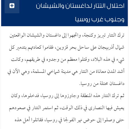
احتلال التتار لداغستان والشيشان
وجنوب غرب روسيا
ترك التتار تبريز وكنجة، واتجهوا إلى داغستان والشيشان الواقعتين
شمال أذربيجان على ساحل بحر قزوين، فقاموا كعادتهم بتدمير كل
شيء في هذه البلاد، وقتلوا معظم من وجدوه في طريقهم، وكانت
أشد المدن معاناة من التتار هي مدينة شماخي المسلمة، وهي الآن في
داغستان محتلة من روسيا.
ثم ترك التتار هذه المنطقة وجاوزوها إلى روسيا، فدخلوها، وكان
يعيش فيها النصارى في ذلك الوقت، ثم استمر التتار في صعودهم
حتى وصلوا إلى حوض نهر الفولجا في روسيا، فقاتلوا أهل هذه