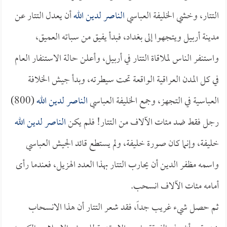
التتار، وخشي الخليفة العباسي
الناصر لدين الله
أن يعدل التتار عن
مدينة أربيل ويتجهوا إلى بغداد، فبدأ يفيق من سباته العميق،
واستنفر الناس لملاقاة التتار في أربيل، وأعلن حالة الاستنفار العام
في كل المدن العراقية الواقعة تحت سيطرته، وبدأ جيش الخلافة
العباسية في التجهز، وجمع الخليفة العباسي
الناصر لدين الله
(800)
رجل فقط ضد مئات الآلاف من التتار! فلم يكن
الناصر لدين الله
خليفة، وإنما كان صورة خليفة، ولم يستطع قائد الجيش العباسي
واسمه مظفر الدين أن يحارب التتار بهذا العدد الهزيل، فعندما رأى
أمامه مئات الآلاف انسحب.
ثم حصل شيء غريب جداً، فقد شعر التتار أن هذا الانسحاب