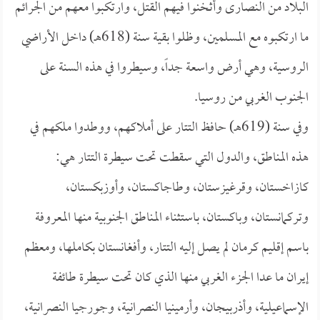
البلاد من النصارى وأثخنوا فيهم القتل، وارتكبوا معهم من الجرائم
ما ارتكبوه مع المسلمين، وظلوا بقية سنة (618هـ) داخل الأراضي
الروسية، وهي أرض واسعة جداً، وسيطروا في هذه السنة على
الجنوب الغربي من روسيا.
وفي سنة (619هـ) حافظ التتار على أملاكهم، ووطدوا ملكهم في
هذه المناطق، والدول التي سقطت تحت سيطرة التتار هي:
كازاخستان، وقرغيزستان، وطاجاكستان، وأوزبكستان،
وتركمانستان، وباكستان، باستثناء المناطق الجنوبية منها المعروفة
باسم إقليم كرمان لم يصل إليه التتار، وأفغانستان بكاملها، ومعظم
إيران ما عدا الجزء الغربي منها الذي كان تحت سيطرة طائفة
الإسماعيلية، وأذربيجان، وأرمينيا النصرانية، وجورجيا النصرانية،