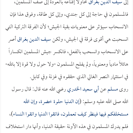
إلى
سيف الدين بغراق
محاولاً إقناعه بالعودة إلى صف المسلمين،
فالمسلمون في حاجة إلى كل جندي، وإلى كل طاقة، وفوق هذا فإن
الانسحاب سيؤثر على معنويات بقية الجيش؛ لأن الفرقة التركية التي
انسحبت هي أقوى فرقة في الجيش، ولكن
سيف الدين بغراق
أصر
على الانسحاب وانسحب بالفعل، فانكسر جيش المسلمين انكساراً
هائلاً مادياً ومعنوياً، ولم يفلح المسلمون -ولا حول ولا قوة إلا بالله-
في استثمار النصر الغالي الذي حققوه في غزنة وفي كابل.
روى
مسلم
عن
أبي سعيد الخدري
رضي الله عنه قال: قال رسول
الله صلى الله عليه وسلم: (
إن الدنيا حلوة خضرة، وإن الله
مستخلفكم فيها فينظر كيف تعملون، فاتقوا الدنيا واتقوا النساء
)،
فلم يدرك المسلمون في هذه الآونة حقيقة الدنيا، وأنها دار استخلاف