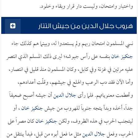
واختبار وامتحان، وليست دار قرار وبقاء وخلود.
هروب جلال الدين من جيش التتار
نسي المسلمون امتحان ربهم ولم يستعدوا له، وبينما هم كذلك جاء
جنكيز خان
بنفسه على رأس جيوشه؛ ليرى ذلك المسلم الذي انتصر
عليه مرتين في غزنة وفي كابل، وكان المسلمون منذ قليل في انتصار،
وأما الآن فقد دب الرعب والهلع في جيشهم، وقلّت أعدادهم،
وتحطمت معنوياتهم. فلما رأى
جلال الدين
أن جيشه أصبح ضعيفاً
جداً، أخذه وبدأ يتجه جنوباً للهروب من جيش
جنكيز خان
، أو
ليتجنب الحرب في هذه الظروف، ولكن
جنكيز خان
كان مصراً على
الحرب، وفعل
جلال الدين
مثل ما فعل أبوه من قبل، فبدأ ينتقل من