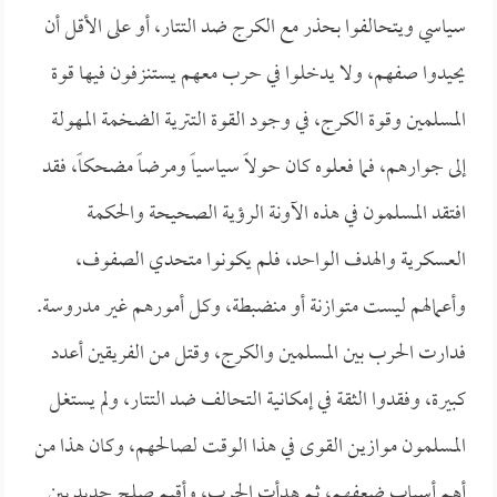
سياسي ويتحالفوا بحذر مع الكرج ضد التتار، أو على الأقل أن
يحيدوا صفهم، ولا يدخلوا في حرب معهم يستنزفون فيها قوة
المسلمين وقوة الكرج، في وجود القوة التترية الضخمة المهولة
إلى جوارهم، فما فعلوه كان حولاً سياسياً ومرضاً مضحكاً، فقد
افتقد المسلمون في هذه الآونة الرؤية الصحيحة والحكمة
العسكرية والهدف الواحد، فلم يكونوا متحدي الصفوف،
وأعمالهم ليست متوازنة أو منضبطة، وكل أمورهم غير مدروسة.
فدارت الحرب بين المسلمين والكرج، وقتل من الفريقين أعدد
كبيرة، وفقدوا الثقة في إمكانية التحالف ضد التتار، ولم يستغل
المسلمون موازين القوى في هذا الوقت لصالحهم، وكان هذا من
أهم أسباب ضعفهم، ثم هدأت الحرب، وأقيم صلح جديد بين