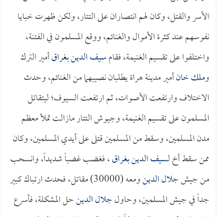
الأسر والقتل، وكان لهم انتصاران على التتار، ولكن ظهرت خبايا
نفوسهم عند كثرة الأموال والغنائم، ووقع المسلمون في الفتنة،
واختلفوا على تقسيم الغنيمة، فقام
سيف الدين بغراق
أمير الترك
و
ملك خان
أمير مدينة هراة يطلبان نصيبهما من الغنائم، وحدث
الاختلاف وارتفعت الأصوات، ثم ارتفعت السيوف؛ ليتقاتل
المسلمون على تقسيم الغنيمة، وجيوش التتار مازالت تملأ معظم
مدن المسلمين، وسقط من المسلمين قتلى على أيدي المسلمين، وكان
ممن سقط أخ لـ
سيف الدين بغراق
، فغضب غضباً شديداً، وانسحب
من جيش
جلال الدين
ومعه (30000) مقاتل، فحدث ارتباك كبير
جداً في جيش المسلمين، وحاول
جلال الدين
حل المشكلة، فأسرع