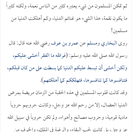
ثم تمكن المسلمون من شيء يعتبره كثير من الناس نعمة، ولكنه كثيراً
ما يكون نقمة، هذا الشيء هو غنائم الدنيا، وكم أهلكت الدنيا من
مسلمين!
روى
البخاري
و
مسلم
عن
عمرو بن عوف
رضي الله عنه قال: قال
رسول الله صلى الله عليه وسلم: (
فوالله ما الفقر أخشى عليكم،
ولكن أخشى أن تبسط عليكم الدنيا كما بسطت على من كان قبلكم،
فتنافسوها كما تنافسوها، فتهلككم كما أهلكتهم
).
وقد كانت قلوب المسلمين في هذه الحقبة من الزمان مريضة بمرض
الدنيا العضال، إلا من رحم الله عز وجل، وكانت حروبهم حروباً
مادية قومية، وحروب مصالح وأهواء، ولم تكن حروباً في سبيل الله
عز وجل، بل كانت لحب البقاء، والرغبة في الملك، والخوف من