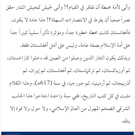
وأنى لأمة محبطة أن تفكر في القيام؟! وأنى لجيش كجيش التتار حقق
نصراً صعباً أن يفرط في الانتصارات السهلة؟! هذا عادة لا يكون،
فأفغانستان كانت محطة خطيرة جداً، ومؤثرة تأثيراً سلبياً كبيراً جداً
على أمة الإسلام بصفة عامة، وليس على أهل أفغانستان فقط.
وبذلك يكون التتار الذين وصلوا من الصين قد دخلوا كازاخستان،
ثم أوزباكستان، ثم تركمانستان، ثم أفغانستان، ثم إيران، ثم
أذربيجان، ثم أرمينيا، ثم جورجيا، في سنة (617هـ)، وهذا الكلام
مثبت في كل كتب التاريخ، ففي سنة واحدة اجتاحوا هذا الجانب
الشرقي الضخم المهول من العالم الإسلامي، ولا حول ولا قوة إلا
بالله.