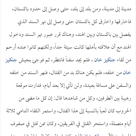
مدينة إلى مدينة، ومن بلد إلى بلد، حتى وصل إلى حدود باكستان،
فاخترقها واخترق كل باكستان حتى وصل إلى نهر السند الذي
يفصل بين باكستان وبين الهند، وهناك قرر عبور نهر السند ودخول
الهند مع أن علاقته بأهلها كانت سيئة جداً، ولكنهم كانوا عنده أرحم
من لقاء
جنكيز خان
، فلم يجد سفناً فانتظر، ثم فوجئ بجيش
جنكيز
خان
من خلفه، فلم يكن هناك بد من القتال، فنهر السند من خلفه
والسفن على مسافة بعيدة، ولن تأتي إلا بعد أيام، فدارت موقعة
رهيبة بين الطرفين، وكل من شاهدها قال: إن كل ما مضى من
الحروب كان لعباً بالنسبة إلى هذا القتال، واستمر اللقاء الدامي ثلاثة
أيام متصلة، واستحر القتل في الفريقين، وكان ممن قتل في صفوف