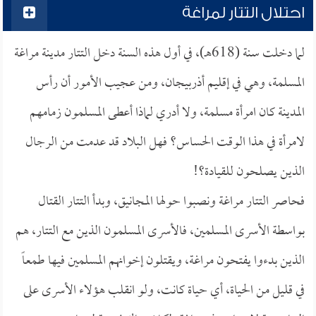
احتلال التتار لمراغة
لما دخلت سنة (618هـ)، في أول هذه السنة دخل التتار مدينة مراغة
المسلمة، وهي في إقليم أذربيجان، ومن عجيب الأمور أن رأس
المدينة كان امرأة مسلمة، ولا أدري لماذا أعطى المسلمون زمامهم
لامرأة في هذا الوقت الحساس؟ فهل البلاد قد عدمت من الرجال
الذين يصلحون للقيادة؟!
فحاصر التتار مراغة ونصبوا حولها المجانيق، وبدأ التتار القتال
بواسطة الأسرى المسلمين، فالأسرى المسلمون الذين مع التتار، هم
الذين بدءوا يفتحون مراغة، ويقتلون إخوانهم المسلمين فيها طمعاً
في قليل من الحياة، أي حياة كانت، ولو انقلب هؤلاء الأسرى على