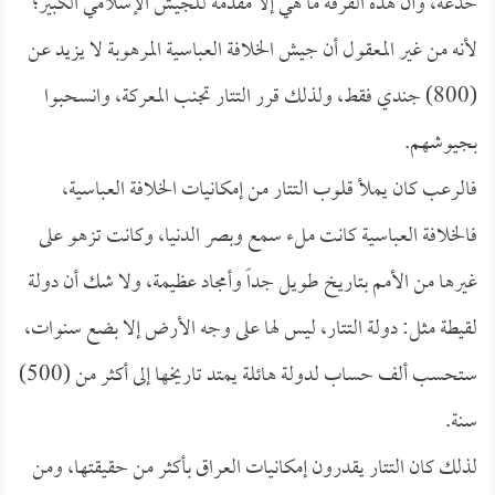
خدعة، وأن هذه الفرقة ما هي إلا مقدمة للجيش الإسلامي الكبير؛
لأنه من غير المعقول أن جيش الخلافة العباسية المرهوبة لا يزيد عن
(800) جندي فقط، ولذلك قرر التتار تجنب المعركة، وانسحبوا
بجيوشهم.
فالرعب كان يملأ قلوب التتار من إمكانيات الخلافة العباسية،
فالخلافة العباسية كانت ملء سمع وبصر الدنيا، وكانت تزهو على
غيرها من الأمم بتاريخ طويل جداً وأمجاد عظيمة، ولا شك أن دولة
لقيطة مثل: دولة التتار، ليس لها على وجه الأرض إلا بضع سنوات،
ستحسب ألف حساب لدولة هائلة يمتد تاريخها إلى أكثر من (500)
سنة.
لذلك كان التتار يقدرون إمكانيات العراق بأكثر من حقيقتها، ومن