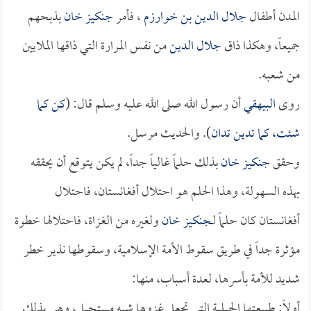
المدن أطفال
جلال الدين بن خوارزم
، فأمر
جنكيز خان
بذبحهم
جميعاً، وهكذا ذاق
جلال الدين
من نفس المرارة التي ذاقها الملايين
من شعبه.
روى
البيهقي
أن رسول الله صلى الله عليه وسلم قال: (
كن كما
شئت، كما تدين تدان
). والحديث مرسل.
وحقق
جنكيز خان
بذلك حلماً غالياً جداً، لم يكن يتوقع أن يحققه
بهذه السهولة، وهذا الحلم هو احتلال أفغانستان، فاحتلال
أفغانستان كان حلماً لـ
جنكيز خان
ولغيره من الغزاة، فاحتلالها خطوة
مؤثرة جداً في طريق سقوط الأمة الإسلامية، وسقوطها نذير خطر
شديد للأمة بأسرها، لعدة أسباب، منها:
أولاً: طبيعتها الجبلية التي تجعل غزوها شبه مستحيل، وهي بذلك