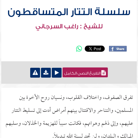
سلسلة التتار المتساقطون
للشيخ : راغب السرجاني
التفريغ النصي الكامل
تفرق الصفوف، واختلاف القلوب، ونسيان روح الأخوة بين
المسلمين، والتناحر والاقتتال بينهم أمراض أدت إلى تسليط التتار
عليهم، وإلى ذلهم وهوانهم، فكانت سبباً للهزيمة والخذلان، وسلبهم
الممالك والبلدان، ولن تجد لسنة الله تبديلاً.