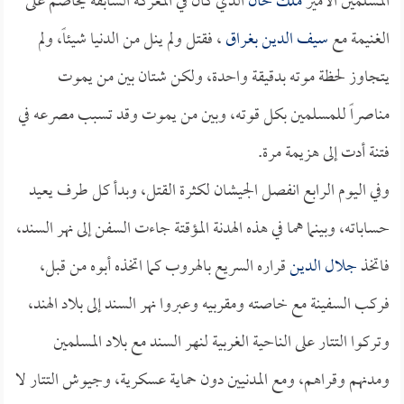
المسلمين الأمير
ملك خان
الذي كان في المعركة السابقة يخاصم على
الغنيمة مع
سيف الدين بغراق
، فقتل ولم ينل من الدنيا شيئاً، ولم
يتجاوز لحظة موته بدقيقة واحدة، ولكن شتان بين من يموت
مناصراً للمسلمين بكل قوته، وبين من يموت وقد تسبب مصرعه في
فتنة أدت إلى هزيمة مرة.
وفي اليوم الرابع انفصل الجيشان لكثرة القتل، وبدأ كل طرف يعيد
حساباته، وبينما هما في هذه الهدنة المؤقتة جاءت السفن إلى نهر السند،
فاتخذ
جلال الدين
قراره السريع بالهروب كما اتخذه أبوه من قبل،
فركب السفينة مع خاصته ومقربيه وعبروا نهر السند إلى بلاد الهند،
وتركوا التتار على الناحية الغربية لنهر السند مع بلاد المسلمين
ومدنهم وقراهم، ومع المدنيين دون حماية عسكرية، وجيوش التتار لا