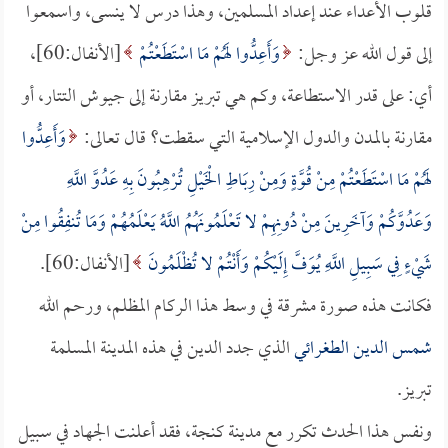
قلوب الأعداء عند إعداد المسلمين، وهذا درس لا ينسى، واسمعوا
إلى قول الله عز وجل:
وَأَعِدُّوا لَهُمْ مَا اسْتَطَعْتُمْ
[الأنفال:60]،
أي: على قدر الاستطاعة، وكم هي تبريز مقارنة إلى جيوش التتار، أو
مقارنة بالمدن والدول الإسلامية التي سقطت؟ قال تعالى:
وَأَعِدُّوا
لَهُمْ مَا اسْتَطَعْتُمْ مِنْ قُوَّةٍ وَمِنْ رِبَاطِ الْخَيْلِ تُرْهِبُونَ بِهِ عَدُوَّ اللَّهِ
وَعَدُوَّكُمْ وَآخَرِينَ مِنْ دُونِهِمْ لا تَعْلَمُونَهُمُ اللَّهُ يَعْلَمُهُمْ وَمَا تُنفِقُوا مِنْ
شَيْءٍ فِي سَبِيلِ اللَّهِ يُوَفَّ إِلَيْكُمْ وَأَنْتُمْ لا تُظْلَمُونَ
[الأنفال:60].
فكانت هذه صورة مشرقة في وسط هذا الركام المظلم، ورحم الله
شمس الدين الطغرائي
الذي جدد الدين في هذه المدينة المسلمة
تبريز.
ونفس هذا الحدث تكرر مع مدينة كنجة، فقد أعلنت الجهاد في سبيل