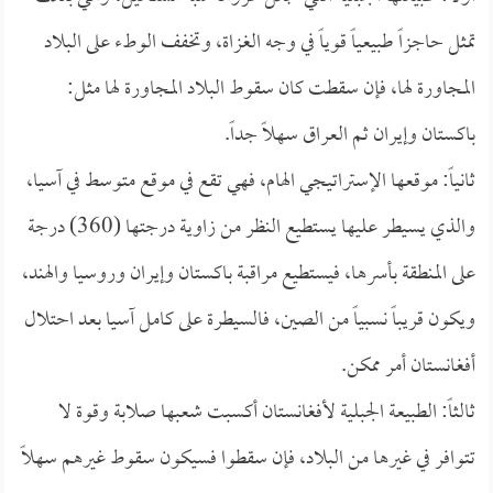
تمثل حاجزاً طبيعياً قوياً في وجه الغزاة، وتخفف الوطء على البلاد
المجاورة لها، فإن سقطت كان سقوط البلاد المجاورة لها مثل:
باكستان وإيران ثم العراق سهلاً جداً.
ثانياً: موقعها الإستراتيجي الهام، فهي تقع في موقع متوسط في آسيا،
والذي يسيطر عليها يستطيع النظر من زاوية درجتها (360) درجة
على المنطقة بأسرها، فيستطيع مراقبة باكستان وإيران وروسيا والهند،
ويكون قريباً نسبياً من الصين، فالسيطرة على كامل آسيا بعد احتلال
أفغانستان أمر ممكن.
ثالثاً: الطبيعة الجبلية لأفغانستان أكسبت شعبها صلابة وقوة لا
تتوافر في غيرها من البلاد، فإن سقطوا فسيكون سقوط غيرهم سهلاً