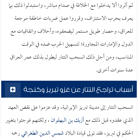
ثم آثروا ألا يدخلوا مع الخلافة في صدام مباشر، واستبدلوا ذلك بما
يعرف بحرب الاستنزاف، وقرروا عمل ضربات خاطفة موجعة
للعراق، وحصار طويل مستمر ليضعفوه، وأحلاف واتفاقيات مع
الدول والإمارات المجاورة؛ لتسهيل الحرب ضده في الوقت
المناسب، ومن أجل ذلك انسحب التتار ليطول بذلك عمر العراق
عدة سنوات أخرى.
أسباب تراجع التتار عن غزو تبريز وكنجة
انسحب التتار إلى مدينة تبريز الإيرانية، وقد عزموا على نقض العهد
الذي عقدوه قبل ذلك مع
أزبك بن البهلوان
، ولكنهم فوجئوا بتغيير
الحكم في تبريز، فقد تولى قيادة البلاد
شمس الدين الطغرائي
رحمه