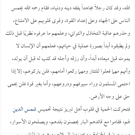
الله، وقد كان رجلاً مجاهداً يفقه دينه ودنياه، فقام رحمه الله يحمس
الناس على الجهاد وعلى إعداد القوة، وقوى قلوبهم على الامتناع،
وحذرهم عاقبة التخاذل والتواني، وعلمهم ما عرفوه نظريًا قبل ذلك
ولم يطبقوه أبداً بصورة عملية في حياتهم، فعلمهم أن الإنسان لا
يموت قبل ميعاده أبداً، وأن رزقه وأجله قد كتب له قبل أن يولد،
وأنهم مهما فعلوا للتتار ومهما ركعوا أمامهم، فلن يتركوهم، إلا إذا
احتمى المسلمون وراء سيوفهم ودروعهم، وأما بغير قوة فلن يحمى
حق على وجه الأرض.
فتحركت الحمية في قلوب أهل تبريز نتيجة تحميس
شمس الدين
لهم، فقاموا مع قائدهم البار يحصنون بلدهم، ويصلحون الأسوار،
ويوسعون في الخنادق، ويجهزون السلاح، ويضعون المتاريس،