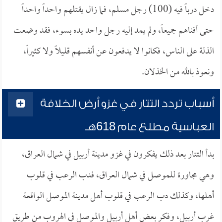
دخل درباً فيه (100) رجل مسلم، فما زال يقتلهم واحداً واحداً
حتى أفناهم جميعاً، ولم يمد إليه رجل واحد يده بسوء، فقد وضعت
الذلة على الناس، فكانوا لا يدفعون عن أنفسهم قليلاً ولا كثيراً،
ونعوذ بالله من الخذلان.
أسباب تردد التتار في غزو أرض الخلافة
العباسية مطلع عام 618هـ
بدأ التتار بعد ذلك يفكرون في غزو مدينة أربيل في شمال العراق،
وهي مجاورة للموصل في شمال العراق، فدب الرعب في قلوب
أهلها، وكذلك دب الرعب في قلوب أهل مدينة الموصل الواقعة
غرب أربيل، وفكر بعض أهل أربيل والموصل في الهروب من طريق