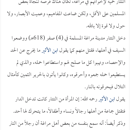
التتار حمية لإخوانهم في مراغة، لكان هناك فرصة لنجاة بعض
المسلمين على الأقل، ولكن ضاعت المفاهيم، وعميت الأبصار، ولا
حول ولا قوة إلا بالله.
دخل التتار مدينة مراغة المسلمة في (4) صفر (618هـ) ووضعوا
السيف في أهلها، فقتل منهم كما يقول
ابن الأثير
ما يخرج عن الحد
والإحصاء، ونهبوا كل ما صلح لهم واستطاعوا حمله، والذي لم
يستطيعوا حمله جمعوه وأحرقوه، وكانوا يأتون بالحرير الثمين كأمثال
التلال فيحرقونه بالنار.
يقول
ابن الأثير
رحمه الله: إن المرأة من التتار كانت تدخل الدار
فتقتل جماعة من أهلها رجالاً ونساء وأطفالاً، ما يتحرك لها أحد.
وذكر أيضاً: أنه سمع بنفسه من بعض أهل مراغة أن رجلاً من التتر