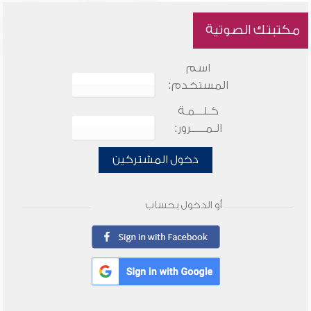
مكتبتك الصوتية
اسم
المستخدم:
كـلـــمـة
الـمـــــرور:
دخول المشتركين
أو الدخول بحساب