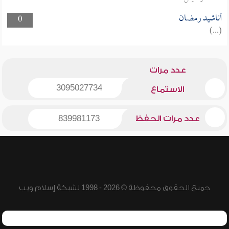
أناشيد رمضان
0
(...)
عدد مرات
3095027734
الاستماع
عدد مرات الحفظ
839981173
جميع الحقوق محفوظة © 2026 - 1998 لشبكة إسلام ويب