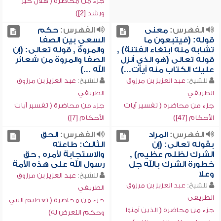
جزء من محاضرة ( هلال خير
ورشد [2])
الفهرس:
معنى
الفهرس:
حكم
قوله: (فيتبعون ما
السعي بين الصفا
تشابه منه ابتغاء الفتنة) ,
والمروة , قوله تعالى: (إن
قوله تعالى (هو الذي أنزل
الصفا والمروة من شعائر
عليك الكتاب منه آيات...)
الله ...)
للشيخ:
عبد العزيز بن مرزوق
للشيخ:
عبد العزيز بن مرزوق
الطريفي
الطريفي
جزء من محاضرة ( تفسير آيات
جزء من محاضرة ( تفسير آيات
الأحكام [47])
الأحكام [7])
الفهرس:
المراد
الفهرس:
الحق
بقوله تعالى: (إن
الثالث: طاعته
الشرك لظلم عظيم) ,
والاستجابة لأمره , حق
خطورة الشرك بالله جل
رسول الله على هذه الأمة
وعلا
للشيخ:
عبد العزيز بن مرزوق
للشيخ:
عبد العزيز بن مرزوق
الطريفي
الطريفي
جزء من محاضرة ( تعظيم النبي
جزء من محاضرة ( الذين آمنوا
وحكم التعرض له)