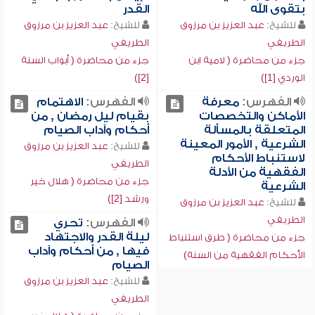
بتقوى الله
القدر
للشيخ:
عبد العزيز بن مرزوق
للشيخ:
عبد العزيز بن مرزوق
الطريفي
الطريفي
جزء من محاضرة ( لامية ابن
جزء من محاضرة ( أبواب السنة
الوردي [1])
[2])
الفهرس:
معرفة
الفهرس:
الاهتمام
الأماكن والتخصصات
بقيام ليل رمضان , من
المتعلقة بالمسألة
أحكام وآداب الصيام
الشرعية , الأمور المعينة
للشيخ:
عبد العزيز بن مرزوق
لاستنباط الأحكام
الطريفي
الفقهية من الأدلة
جزء من محاضرة ( هلال خير
الشرعية
ورشد [2])
للشيخ:
عبد العزيز بن مرزوق
الطريفي
الفهرس:
تحري
ليلة القدر والاجتهاد
جزء من محاضرة ( طرق استنباط
فيها , من أحكام وآداب
الأحكام الفقهية من السنة)
الصيام
للشيخ:
عبد العزيز بن مرزوق
الطريفي