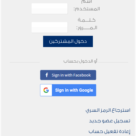
اسم
المستخدم:
كـلـــمـة
الـمـــــرور:
دخول المشتركين
أو الدخول بحساب
استرجاع الرمز السري
تسجيل عضو جديد
إعادة تفعيل حساب