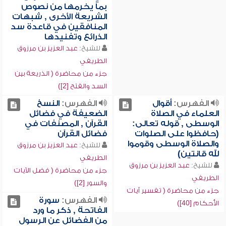
بما يخرمها من نصوص
الشريعة الأخرى , شبهات
المنافقين في قاعدة سد
الذرائع وتفنيدها
للشيخ:
عبد العزيز بن مرزوق
الطريفي
جزء من محاضرة ( الذريعة بين
السد والفتح [2])
الفهرس:
أقوال
الفهرس:
النسخ
العلماء في الصلاة
الضعيفة في فضائل
الوسطى , قوله تعالى:
القرآن , المصنفات في
(حافظوا على الصلوات
فضائل القرآن
والصلاة الوسطى وقوموا
للشيخ:
عبد العزيز بن مرزوق
لله قانتين)
الطريفي
للشيخ:
عبد العزيز بن مرزوق
جزء من محاضرة ( فضل الآيات
الطريفي
والسور [2])
جزء من محاضرة ( تفسير آيات
الفهرس:
سورة
الأحكام [40])
الفاتحة , ذكر ما ورد
من الفضائل عن الرسول