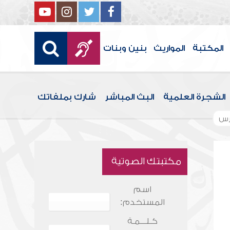
المكتبة
المواريث
بنين وبنات
الشجرة العلمية
البث المباشر
شارك بملفاتك
رس
مكتبتك الصوتية
اسم
المستخدم:
كـلـــمـة