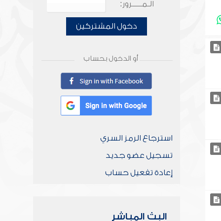
الـمـــــرور:
دخول المشتركين
أو الدخول بحساب
استرجاع الرمز السري
تسجيل عضو جديد
إعادة تفعيل حساب
البث المباشر