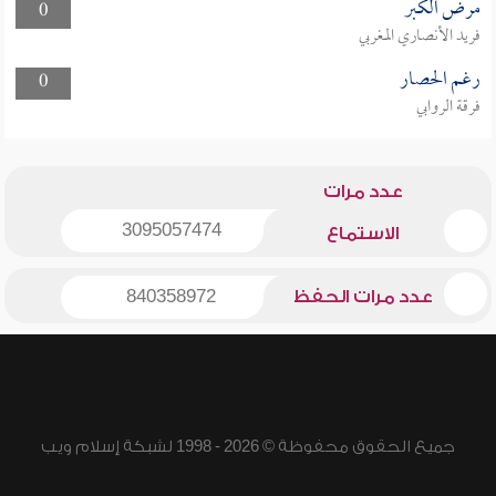
مرض الكبر
0
فريد الأنصاري المغربي
رغم الحصار
0
فرقة الروابي
عدد مرات
3095057474
الاستماع
عدد مرات الحفظ
840358972
جميع الحقوق محفوظة © 2026 - 1998 لشبكة إسلام ويب