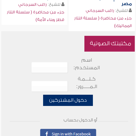
مصر
للشيخ:
راغب السرجاني
للشيخ:
راغب السرجاني
جزء من محاضرة ( سلسلة التتار
جزء من محاضرة ( سلسلة التتار
قطز وبناء الأمة)
المماليك)
مكتبتك الصوتية
اسم
المستخدم:
كـلـــمـة
الـمـــــرور:
دخول المشتركين
أو الدخول بحساب