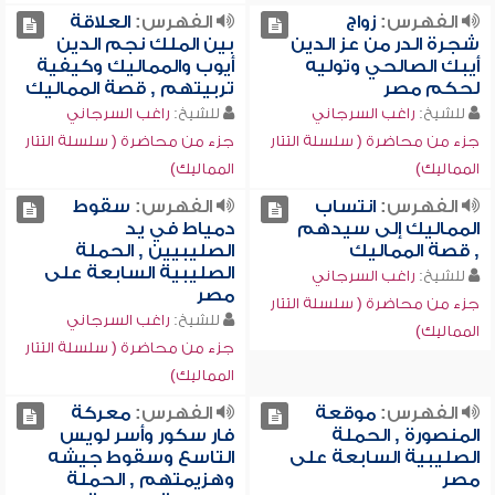
الفهرس:
زواج
الفهرس:
العلاقة
شجرة الدر من عز الدين
بين الملك نجم الدين
أيبك الصالحي وتوليه
أيوب والمماليك وكيفية
لحكم مصر
تربيتهم , قصة المماليك
للشيخ:
راغب السرجاني
للشيخ:
راغب السرجاني
جزء من محاضرة ( سلسلة التتار
جزء من محاضرة ( سلسلة التتار
المماليك)
المماليك)
الفهرس:
انتساب
الفهرس:
سقوط
المماليك إلى سيدهم
دمياط في يد
, قصة المماليك
الصليبيين , الحملة
الصليبية السابعة على
للشيخ:
راغب السرجاني
مصر
جزء من محاضرة ( سلسلة التتار
للشيخ:
راغب السرجاني
المماليك)
جزء من محاضرة ( سلسلة التتار
المماليك)
الفهرس:
موقعة
الفهرس:
معركة
المنصورة , الحملة
فار سكور وأسر لويس
الصليبية السابعة على
التاسع وسقوط جيشه
مصر
وهزيمتهم , الحملة