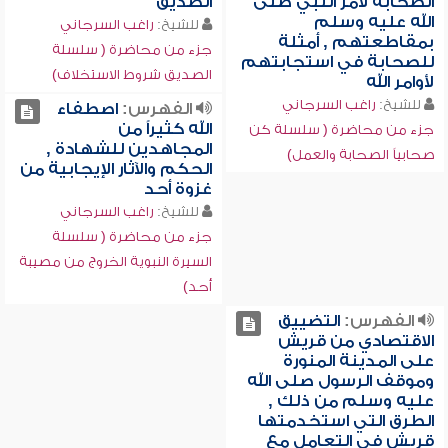
الصحابة لأمر النبي صلى
الصديق
الله عليه وسلم
للشيخ:
راغب السرجاني
بمقاطعتهم , أمثلة
جزء من محاضرة ( سلسلة
للصحابة في استجابتهم
الصديق شروط الاستخلاف)
لأوامر الله
للشيخ:
راغب السرجاني
الفهرس:
اصطفاء
الله كثيراً من
جزء من محاضرة ( سلسلة كن
المجاهدين للشهادة ,
صحابياً الصحابة والعمل)
الحكم والآثار الإيجابية من
غزوة أحد
للشيخ:
راغب السرجاني
جزء من محاضرة ( سلسلة
السيرة النبوية الخروج من مصيبة
أحد)
الفهرس:
التضييق
الاقتصادي من قريش
على المدينة المنورة
وموقف الرسول صلى الله
عليه وسلم من ذلك ,
الطرق التي استخدمتها
قريش في التعامل مع