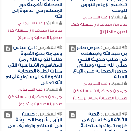
تنظيم الإمام النووي
الصحابة لأهمية دور
للوقت
المسلم في الدعوة إلى
الله
للشيخ:
راغب السرجاني
للشيخ:
راغب السرجاني
جزء من محاضرة ( سلسلة كيف
جزء من محاضرة ( سلسلة كن
تصبح عالماً [7])
صحابياً الصحابة والدعوة)
الفهرس:
حرص جابر
الفهرس:
ابن عباس
بن عبد الله واجتهاده
وقيامه بحق الأخوة
في طلب حديث النبي
طلباً لثواب الله , من
صلى الله عليه وسلم ,
المفاهيم الأساسية التي
حرص الصحابة على اتباع
ميزت نظرة الصحابة
السنة
للأخوة أنها مسئولية أمام
الله تعالى
للشيخ:
راغب السرجاني
للشيخ:
راغب السرجاني
جزء من محاضرة ( سلسلة كن
جزء من محاضرة ( سلسلة كن
صحابياً الصحابة واتباع الرسول)
صحابياً الصحابة والأخوة)
الفهرس:
قصة
الفهرس:
حسن
الثلاثة المخلفين في
الرأي , شروط الخليفة
غزوة تبوك واستجابة
في الإسلام وتوافرها في