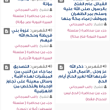
القبائل عام الفتح
مؤتة
بالرسول صلى الله عليه
للشيخ:
راغب السرجاني
وسلم بمر الظهران
جزء من محاضرة ( سلسلة
وموقف زعماء مكة منها
السيرة النبوية نصر مؤتة)
للشيخ:
راغب السرجاني
الفهرس:
غزوة بني
جزء من محاضرة ( سلسلة
قريظة وحكم الله
السيرة النبوية فتح مكة)
فيهم
للشيخ:
راغب السرجاني
جزء من محاضرة ( سلسلة
السيرة النبوية الأحزاب)
الفهرس:
ذكر الله
الفهرس:
التصديق
عز وجل , الأعمال التي
بما جاء عن النبي من
شرعها الله لغير الحاج أيام
المبشرات لهذه الأمة ,
الحج
وسائل معينة على تجاوز
الإحباط والتخلص من
للشيخ:
راغب السرجاني
الانهزامية
جزء من محاضرة ( الحج ليس
للشيخ:
راغب السرجاني
للحجاج فقط)
جزء من محاضرة ( سلسلة
فلسطين أمة لن تموت)