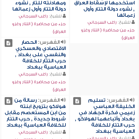
استخدمها لإسقاط العراق
ومهادنته للتار , نشوء
, نشوء دولة التتار وأول
دولة التتار وأول زعمائها
زعمائها
للشيخ:
راغب السرجاني
للشيخ:
راغب السرجاني
جزء من محاضرة ( التتار وغزو
جزء من محاضرة ( التتار وغزو
العراق)
العراق)
الفهرس:
الحصار
الاقتصادي والعسكري
والنفسي على بغداد ,
حرب التتار للخلافة
العباسية ببغداد
للشيخ:
راغب السرجاني
جزء من محاضرة ( التتار وغزو
العراق)
الفهرس:
تسليم
الفهرس:
رسالة من
الخليفة العباسي
هولاكو بتزويج ابنته
زعيمي فكرة الجهاد في
من ابن المستعصم مقابل
بغداد وأتباعهما لهولاكو ,
شروط جديدة , حرب التتار
حرب التتار للخلافة
للخلافة العباسية ببغداد
العباسية ببغداد
للشيخ:
راغب السرجاني
للشيخ:
راغب السرجاني