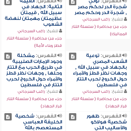
الفهرس:
تولي
الفهرس:
القيمة
شجرة الدر لحكم مصر
الثانية: الجهاد في
, شجرة الدر وحكم مصر
سبيل الله , قيمتان
عظيمتان مهمتان لنهضة
للشيخ:
راغب السرجاني
الشعوب
جزء من محاضرة ( سلسلة التتار
للشيخ:
راغب السرجاني
المماليك)
جزء من محاضرة ( سلسلة التتار
قطز وبناء الأمة)
الفهرس:
توعية
الفهرس:
مشكلة
الشعب المصري
وجود الإمارات الصليبية
بالجهاد في سبيل الله ,
في طريق الحرب مع التتار
وجهات نظر قطز والأمراء
وحلها , وجهات نظر قطز
حول الخروج لحرب التتار
والأمراء حول الخروج لحرب
في فلسطين
التتار في فلسطين
للشيخ:
راغب السرجاني
للشيخ:
راغب السرجاني
جزء من محاضرة ( سلسلة التتار
جزء من محاضرة ( سلسلة التتار
قرار الجهاد)
قرار الجهاد)
الفهرس:
ظهور
الفهرس:
شخصية
شخصية هولاكو
الخليفة العباسي
والأساليب التي
المستعصم بالله