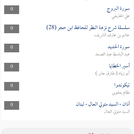
سورة البروج
0
علي الحذيفي
سلسلة شرح نزهة النظر للحافظ ابن حجر (28)
0
حاتم بن عارف الشريف
سورة الحديد
0
عبد الباسط عبد الصمد
أسير الخطايا
0
أبو زياد ( طارق جابر )
تيكوندوا
0
نظام يعقوبي
أذان - السيد متولي العال - لبنان
0
السيد متولي العال