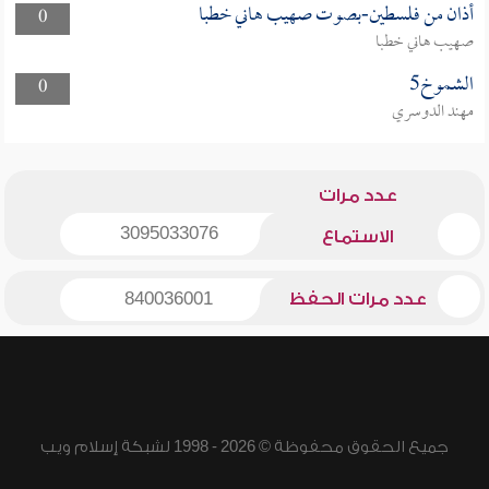
أذان من فلسطين-بصوت صهيب هاني خطبا
0
صهيب هاني خطبا
الشموخ5
0
مهند الدوسري
عدد مرات
3095033076
الاستماع
عدد مرات الحفظ
840036001
جميع الحقوق محفوظة © 2026 - 1998 لشبكة إسلام ويب