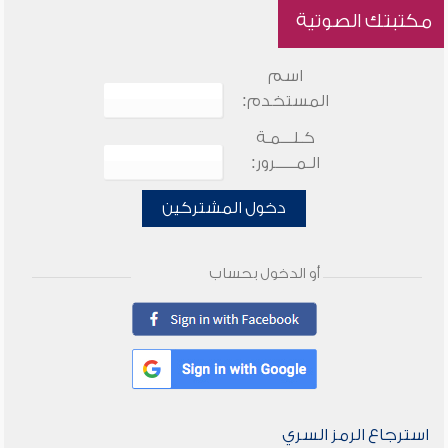
مكتبتك الصوتية
اسم
المستخدم:
كـلـــمـة
الـمـــــرور:
دخول المشتركين
أو الدخول بحساب
استرجاع الرمز السري