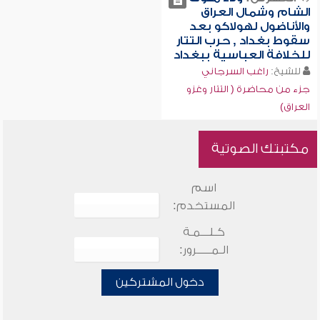
الشام وشمال العراق
والأناضول لهولاكو بعد
سقوط بغداد , حرب التتار
للخلافة العباسية ببغداد
للشيخ:
راغب السرجاني
جزء من محاضرة ( التتار وغزو
العراق)
مكتبتك الصوتية
اسم
المستخدم:
كـلـــمـة
الـمـــــرور:
دخول المشتركين