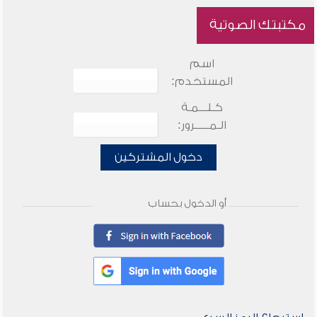
مكتبتك الصوتية
اسم
المستخدم:
كـلـــمـة
الـمـــــرور:
دخول المشتركين
أو الدخول بحساب