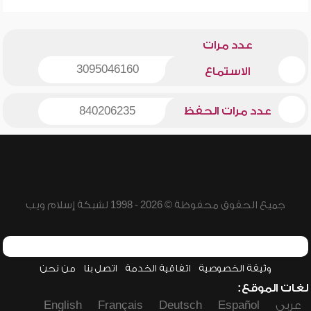
عدد مرات
3095046160
الاستماع
عدد مرات الحفظ
840206235
جميع الحقوق محفوظة © 2026 - 1998 لشبكة إسلام ويب
وثيقة الخصوصية
اتفاقية الخدمة
اتصل بنا
من نحن
لغات الموقع:
عربي
Español
Deutsch
Français
English