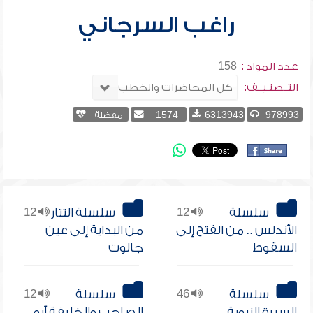
راغب السرجاني
عدد المواد :
158
التــصنـيــف:
978993
6313943
1574
مفضلة
سلسلة
12
سلسلة التتار
12
الأندلس .. من الفتح إلى
من البداية إلى عين
السقوط
جالوت
سلسلة
46
سلسلة
12
السيرة النبوية
الصاحب والخليفة أبو