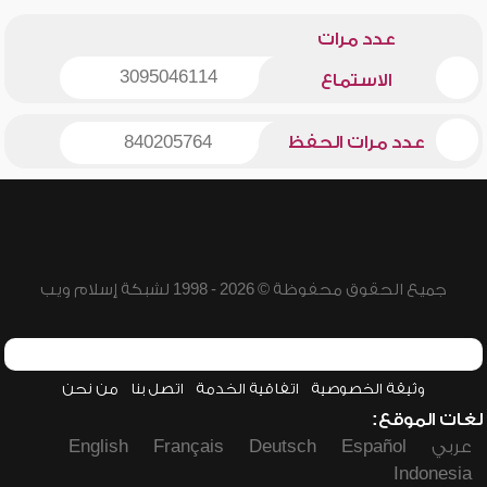
عدد مرات
3095046114
الاستماع
عدد مرات الحفظ
840205764
جميع الحقوق محفوظة © 2026 - 1998 لشبكة إسلام ويب
وثيقة الخصوصية
اتفاقية الخدمة
اتصل بنا
من نحن
لغات الموقع:
عربي
Español
Deutsch
Français
English
Indonesia