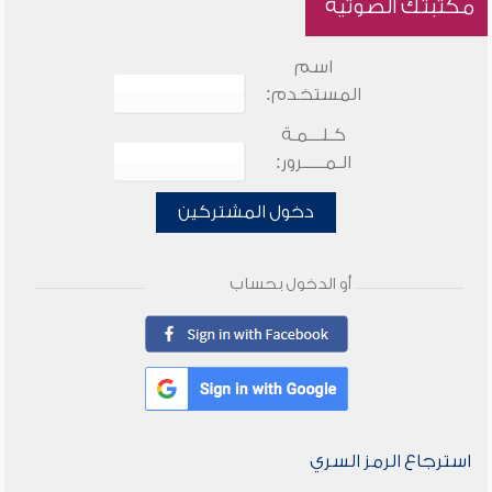
مكتبتك الصوتية
اسم
المستخدم:
كـلـــمـة
الـمـــــرور:
دخول المشتركين
أو الدخول بحساب
استرجاع الرمز السري