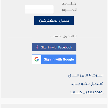
كـلـــمـة
الـمـــــرور:
دخول المشتركين
أو الدخول بحساب
استرجاع الرمز السري
تسجيل عضو جديد
إعادة تفعيل حساب