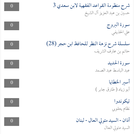
شرح منظومة القواعد الفقهية لابن سعدي 3
0
حسين بن عبد العزيز آل الشيخ
سورة البروج
0
علي الحذيفي
سلسلة شرح نزهة النظر للحافظ ابن حجر (28)
0
حاتم بن عارف الشريف
سورة الحديد
0
عبد الباسط عبد الصمد
أسير الخطايا
0
أبو زياد ( طارق جابر )
تيكوندوا
0
نظام يعقوبي
أذان - السيد متولي العال - لبنان
0
السيد متولي العال