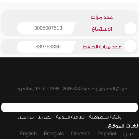
عدد مرات
3095007513
الاستماع
عدد مرات الحفظ
839763336
جميع الحقوق محفوظة © 2026 - 1998 لشبكة إسلام ويب
وثيقة الخصوصية
اتفاقية الخدمة
اتصل بنا
من نحن
لغات الموقع:
عربي
Español
Deutsch
Français
English