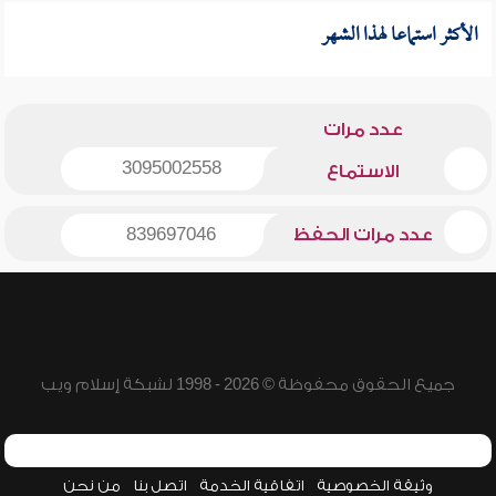
الأكثر استماعا لهذا الشهر
عدد مرات
3095002558
الاستماع
عدد مرات الحفظ
839697046
جميع الحقوق محفوظة © 2026 - 1998 لشبكة إسلام ويب
وثيقة الخصوصية
اتفاقية الخدمة
اتصل بنا
من نحن