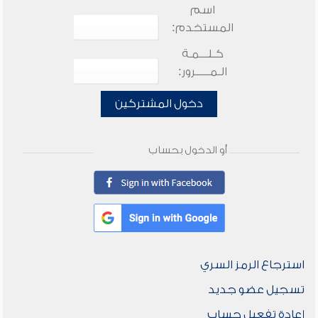
اسم
المستخدم:
كـلـــمـة
الـمـــــرور:
دخول المشتركين
أو الدخول بحساب
استرجاع الرمز السري
تسجيل عضو جديد
إعادة تفعيل حساب