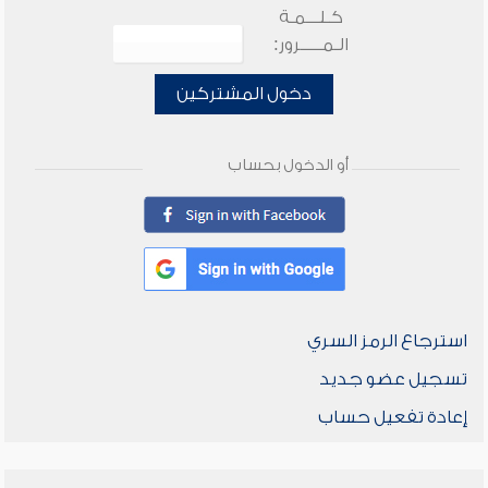
كـلـــمـة
الـمـــــرور:
دخول المشتركين
أو الدخول بحساب
استرجاع الرمز السري
تسجيل عضو جديد
إعادة تفعيل حساب