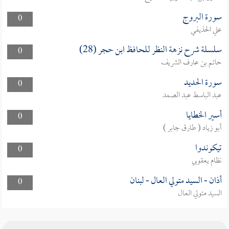
سورة البروج
0
علي الحذيفي
سلسلة شرح نزهة النظر للحافظ ابن حجر (28)
0
حاتم بن عارف الشريف
سورة الحديد
0
عبد الباسط عبد الصمد
أسير الخطايا
0
أبو زياد ( طارق جابر )
تيكوندوا
0
نظام يعقوبي
أذان - السيد متولي العال - لبنان
0
السيد متولي العال