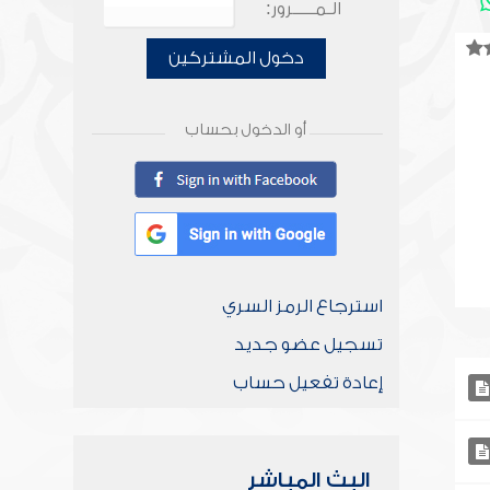
الـمـــــرور:
دخول المشتركين
أو الدخول بحساب
استرجاع الرمز السري
تسجيل عضو جديد
إعادة تفعيل حساب
البث المباشر