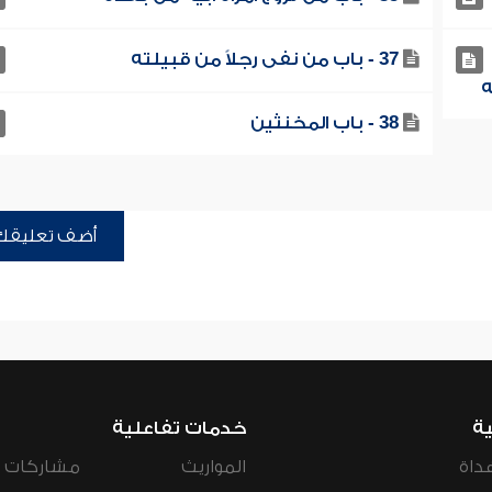
37 - باب من نفى رجلاً من قبيلته
38 - باب المخنثين
أضف تعليقك
ية
خدمات تفاعلية
داة
المواريث
مشاركات ال