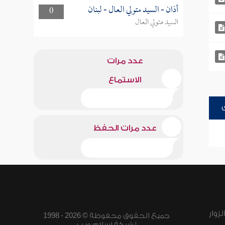
أذان - السيد متولي العال - لبنان
0
السيد متولي العال
عدد مرات
الاستماع
عدد مرات الحفظ
زوار
جميع الحقوق محفوظة © 2026 - 1998
لشبكة إسلام ويب