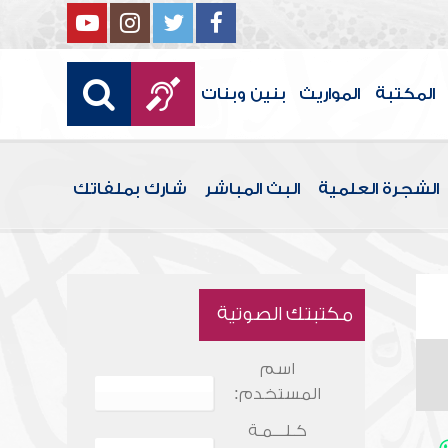
المكتبة
المواريث
بنين وبنات
الشجرة العلمية
البث المباشر
شارك بملفاتك
مكتبتك الصوتية
اسم
المستخدم:
كـلـــمـة