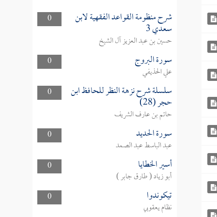
شرح منظومة القواعد الفقهية لابن
0
سعدي 3
حسين بن عبد العزيز آل الشيخ
سورة البروج
0
علي الحذيفي
سلسلة شرح نزهة النظر للحافظ ابن
0
حجر (28)
حاتم بن عارف الشريف
سورة الحديد
0
عبد الباسط عبد الصمد
أسير الخطايا
0
أبو زياد ( طارق جابر )
تيكوندوا
0
نظام يعقوبي