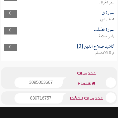
سفر الحوالي
سورة ق
0
محمد ركابي
سورة فصّلت
0
ياسر سلامة
أناشيد صلاح الدين [3]
0
فرقة الاعتصام
عدد مرات
3095003667
الاستماع
عدد مرات الحفظ
839716757