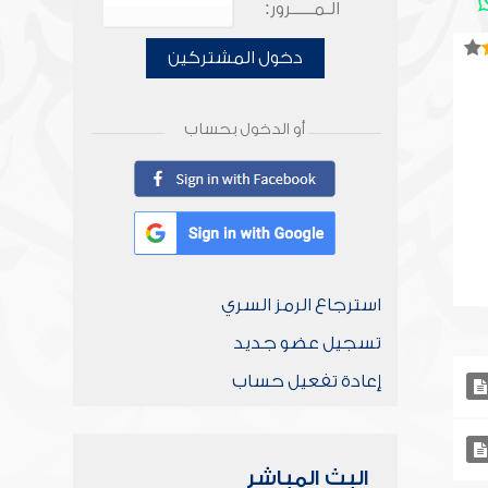
الـمـــــرور:
دخول المشتركين
أو الدخول بحساب
استرجاع الرمز السري
تسجيل عضو جديد
إعادة تفعيل حساب
البث المباشر