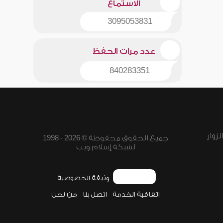
الاستماع
3095053831
عدد مرات الحفظ
840283351
زوار
جميع الحقوق محفوظة © 2026 - 1998
لشبكة إسلام ويب
وثيقة الخصوصية
اتفاقية الخدمة
اتصل بنا
من نحن