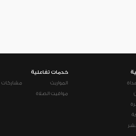
ية
خدمات تفاعلية
داة
المواريث
مشاركات ال
مواقيت الصلاة
رة
ة
عشر