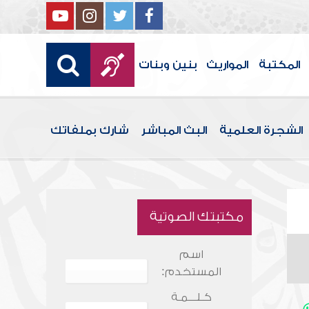
المكتبة
المواريث
بنين وبنات
الشجرة العلمية
البث المباشر
شارك بملفاتك
مكتبتك الصوتية
اسم
المستخدم:
كـلـــمـة