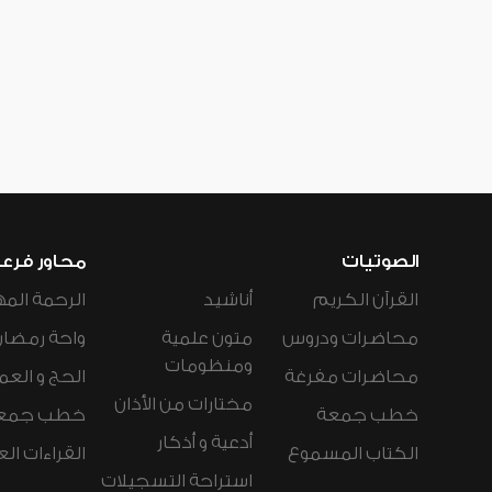
الصوتيات
محاور فرع
القرآن الكريم
أناشيد
الرحمة المه
محاضرات ودروس
متون علمية
واحة رمضان
ومنظومات
محاضرات مفرغة
الحج و العم
مختارات من الأذان
خطب جمعة
خطب جمع
أدعية و أذكار
الكتاب المسموع
القراءات ال
استراحة التسجيلات