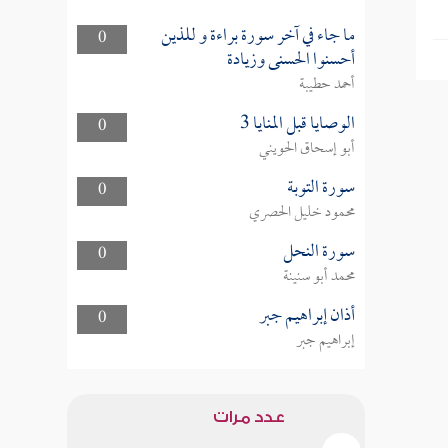
ما جاء في آخر سورة براءة و للذين
0
أحسنوا الحسنى وزيادة
أحمد حطيبة
الوصايا قبل المنايا 3
0
أبو إسحاق الحويني
سورة التوبة
0
محمود خليل الحصري
سورة النحل
0
محمد أبو سنينة
أذان إبراهيم جبر
0
إبراهيم جبر
عدد مرات