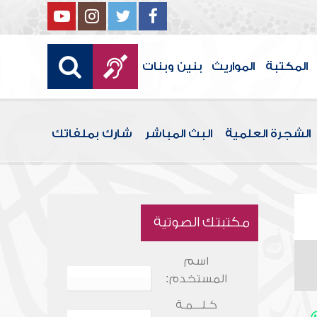
المكتبة
المواريث
بنين وبنات
الشجرة العلمية
البث المباشر
شارك بملفاتك
مكتبتك الصوتية
اسم
المستخدم:
كـلـــمـة