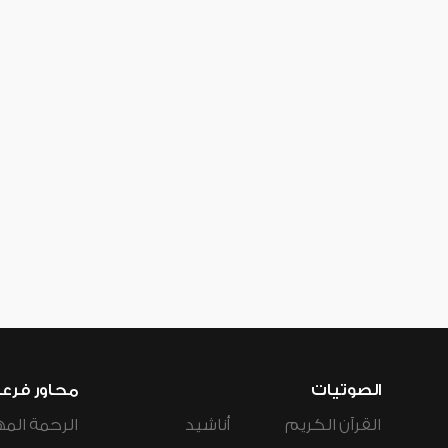
الصوتيات
محاور فرع
القرآن الكريم
أناشيد
الرحمة المه