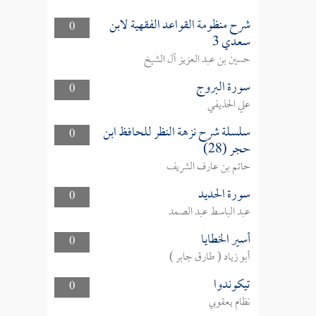
شرح منظومة القواعد الفقهية لابن
0
سعدي 3
حسين بن عبد العزيز آل الشيخ
سورة البروج
0
علي الحذيفي
سلسلة شرح نزهة النظر للحافظ ابن
0
حجر (28)
حاتم بن عارف الشريف
سورة الحديد
0
عبد الباسط عبد الصمد
أسير الخطايا
0
أبو زياد ( طارق جابر )
تيكوندوا
0
نظام يعقوبي