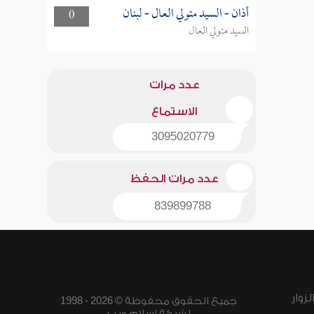
أذان - السيد متولي العال - لبنان
0
السيد متولي العال
عدد مرات
الاستماع
3095020779
عدد مرات الحفظ
839899788
زوار
جميع الحقوق محفوظة © 2026 - 1998
لشبكة إسلام ويب