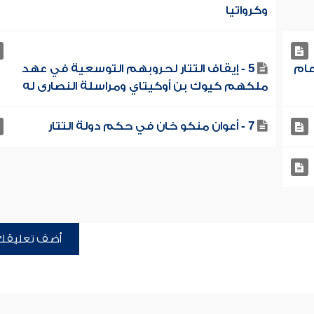
وكرواتيا
عام
5 - إيقاف التتار لحروبهم التوسعية في عهد
ملكهم كيوك بن أوكيتاي ومراسلة النصارى له
7 - أعوان منكو خان في حكم دولة التتار
أضف تعليقك