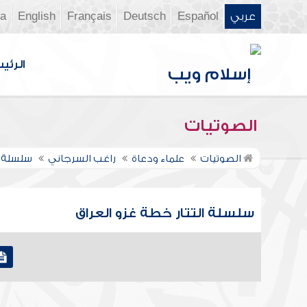
عربي
Español
Deutsch
Français
English
ia
الرئي
الصوتيات
الصوتيات
علماء ودعاة
راغب السرجاني
سلسلة ا
سلسلة التتار خطة غزو العراق