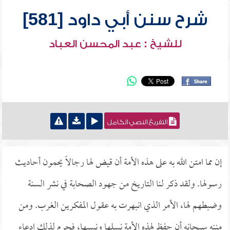
شرح سنن أبي داود [581]
للشيخ : عبد المحسن العباد
التفريغ النصي الكامل
إن مما امتن الله به على هذه الأمة أن قيض لها رجالاً يحمون أحاديث
رسولها. ولقد ذكر لنا التاريخ من جهود الصحابة في نشر السنة
وضبطهم لها، الأمر الذي انبهرت به عقول المفكرين الغرب. ومن
مننه سبحانه أن حفظ لهذه الأمة نسلها ونسبها، فحرم لذلك ادعاء