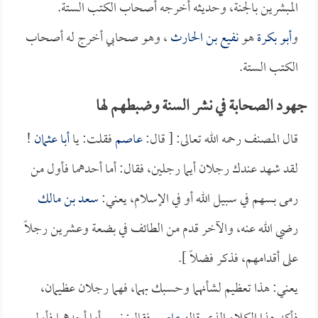
المبشرين بالجنة، وحديثه أخرجه أصحاب الكتب الستة.
و
أبو بكرة
هو
نفيع بن الحارث
، وهو صحابي أخرج له أصحاب
الكتب الستة.
جهود الصحابة في نشر السنة وضبطهم لها
قال المصنف رحمه الله تعالى: [ قال:
عاصم
فقلت: يا
أبا عثمان
!
لقد شهد عندك رجلان أيما رجلين، فقال: أما أحدهما فأول من
رمى بسهم في سبيل الله أو في الإسلام، يعني:
سعد بن مالك
رضي الله عنه، والآخر قدم من الطائف في بضعة وعشرين رجلاً
على أقدامهم، فذكر فضلاً ].
يعني: هذا تعظيم لشأنهما وحسبك بهما، فهما رجلان عظيمان،