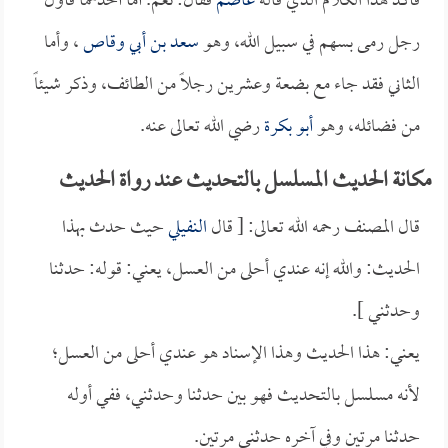
فأكد هذا الكلام الذي قاله
عاصم
فقال: نعم. أما أحدهما فأول
رجل رمى بسهم في سبيل الله، وهو
سعد بن أبي وقاص
، وأما
الثاني فقد جاء مع بضعة وعشرين رجلاً من الطائف، وذكر شيئاً
من فضائله، وهو
أبو بكرة
رضي الله تعالى عنه.
مكانة الحديث المسلسل بالتحديث عند رواة الحديث
قال المصنف رحمه الله تعالى: [ قال
النفيلي
حيث حدث بهذا
الحديث: والله إنه عندي أحلى من العسل، يعني: قوله: حدثنا
وحدثني ].
يعني: هذا الحديث وهذا الإسناد هو عندي أحلى من العسل؛
لأنه مسلسل بالتحديث فهو بين حدثنا وحدثني، ففي أوله
حدثنا مرتين وفي آخره حدثني مرتين.