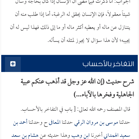
الجواب: أنا ذكرت فيما مضى أن الإنسان إذا كان بحاجة وسأل
شيئاً معقولاً، فإن الإنسان يحقق له الرغبة، أما إذا طلب منه أن
يتنازل عن ماله أو يعطيه أكثر ماله أو ما إلى ذلك فهذا ليس له أن
يجيبه؛ لأن هذا سؤال لا يجوز لمثله أن يسأله.
التفاخر بالأحساب
شرح حديث (إن الله عز وجل قد أذهب عنكم عبية
الجاهلية وفخرها بالآباء...)
قال المصنف رحمه الله تعالى: [ باب في التفاخر بالأحساب.
حدثنا
موسى بن مروان الرقي
حدثنا
المعافى
ح وحدثنا
أحمد بن
سعيد الهمداني
أخبرنا
ابن وهب
وهذا حديثه عن
هشام بن سعد