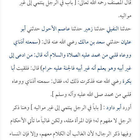
قال المصنف رحمه الله تعالى: [ باب في الرجل ينتمي إلى غير
مواليه.
حدثنا
النفيلي
حدثنا
زهير
حدثنا
عاصم الأحول
حدثني
أبو
عثمان
حدثني
سعد بن مالك
رضي الله عنه قال: (
سمعته أذناي
ووعاه قلبي من محمد عليه الصلاة والسلام أنه قال: من ادعى إلى
غير أبيه وهو يعلم أنه غير أبيه فالجنة عليه حرام
) قال: فلقيت
أبا
بكرة
رضي الله عنه فذكرت ذلك له، فقال: سمعته أذناي ووعاه
قلبي من محمد صلى الله عليه وآله وسلم ].
أورد
أبو داود
: [ باباً في الرجل ينتمي إلى غير مواليه ] وهنا ذكر
الرجل لا مفهوم له؛ فإن المرأة مثله، ولكن غالباً ما تأتي الأحكام
وفيها ذكر الرجال؛ لأن الغالب أن الكلام معهم، وإلا فإن النساء