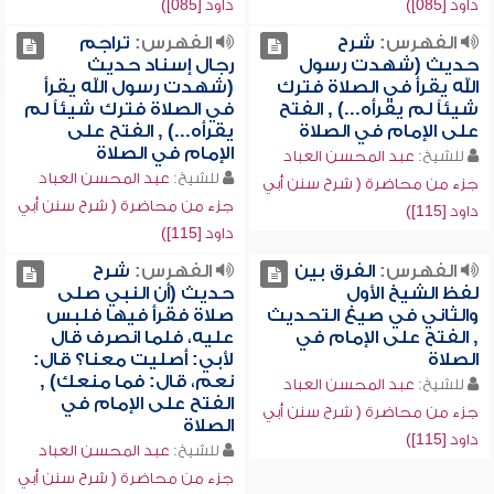
داود [085])
داود [085])
الفهرس:
شرح
الفهرس:
تراجم
حديث (شهدت رسول
رجال إسناد حديث
الله يقرأ في الصلاة فترك
(شهدت رسول الله يقرأ
شيئاً لم يقرأه...) , الفتح
في الصلاة فترك شيئاً لم
على الإمام في الصلاة
يقرأه...) , الفتح على
الإمام في الصلاة
للشيخ:
عبد المحسن العباد
للشيخ:
عبد المحسن العباد
جزء من محاضرة ( شرح سنن أبي
جزء من محاضرة ( شرح سنن أبي
داود [115])
داود [115])
الفهرس:
الفرق بين
الفهرس:
شرح
لفظ الشيخ الأول
حديث (أن النبي صلى
والثاني في صيغ التحديث
صلاة فقرأ فيها فلبس
, الفتح على الإمام في
عليه، فلما انصرف قال
الصلاة
لأبي: أصليت معنا؟ قال:
نعم، قال: فما منعك) ,
للشيخ:
عبد المحسن العباد
الفتح على الإمام في
جزء من محاضرة ( شرح سنن أبي
الصلاة
داود [115])
للشيخ:
عبد المحسن العباد
جزء من محاضرة ( شرح سنن أبي