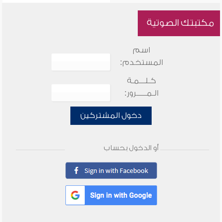
مكتبتك الصوتية
اسم
المستخدم:
كـلـــمـة
الـمـــــرور:
دخول المشتركين
أو الدخول بحساب