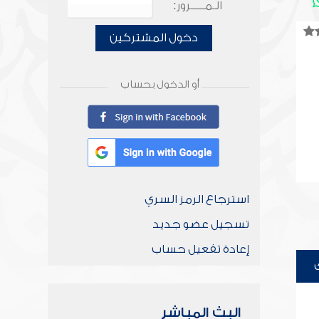
الـمـــــرور:
دخول المشتركين
أو الدخول بحساب
استرجاع الرمز السري
تسجيل عضو جديد
إعادة تفعيل حساب
البث المباشر