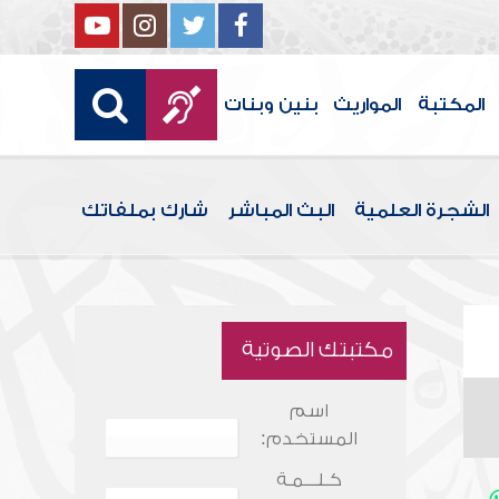
المكتبة
المواريث
بنين وبنات
الشجرة العلمية
البث المباشر
شارك بملفاتك
مكتبتك الصوتية
اسم
المستخدم:
كـلـــمـة