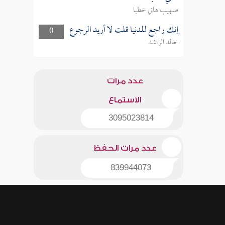
صهيب هاني خطبا
إنك راجع للدنيا قلت لا أريد الرجوع
0
خالد الراشد
عدد مرات
الاستماع
3095023814
عدد مرات الحفظ
839944073