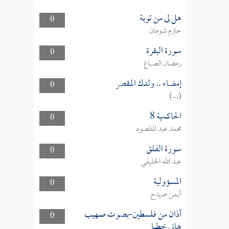
هل لى من توبة
0
حازم شومان
سورة البقرة
0
رمضان الصباغ
إمضاء .. ولدك المقصر
0
(...)
الحاكمية 8
0
محمد عبد المقصود
سورة الفلق
0
عبد الله الخليفي
المسؤولية
0
أيمن صيدح
أذان من فلسطين-بصوت صهيب
0
هاني خطبا