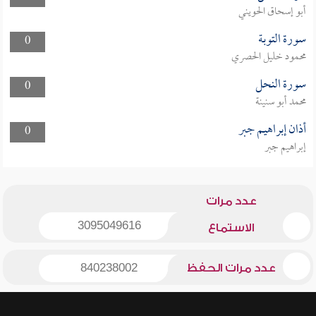
أبو إسحاق الحويني
سورة التوبة
0
محمود خليل الحصري
سورة النحل
0
محمد أبو سنينة
أذان إبراهيم جبر
0
إبراهيم جبر
عدد مرات
3095049616
الاستماع
عدد مرات الحفظ
840238002