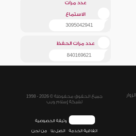
عدد مرات
الاستماع
3095042941
عدد مرات الحفظ
840169621
زوار
جميع الحقوق محفوظة © 2026 - 1998
لشبكة إسلام ويب
وثيقة الخصوصية
اتفاقية الخدمة
اتصل بنا
من نحن