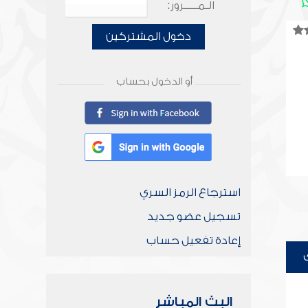
الـمـــــرور:
دخول المشتركين
أو الدخول بحساب
استرجاع الرمز السري
تسجيل عضو جديد
إعادة تفعيل حساب
البث المباشر