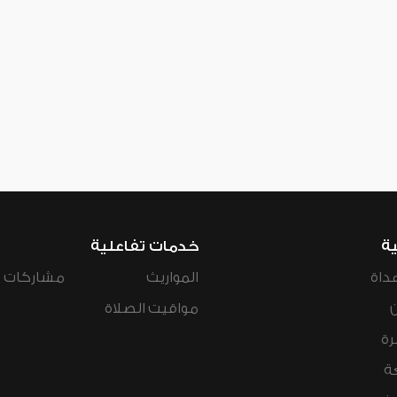
ية
خدمات تفاعلية
داة
المواريث
مشاركات ال
مواقيت الصلاة
رة
ة