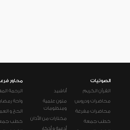
الصوتيات
محاور فرع
القرآن الكريم
أناشيد
الرحمة المه
محاضرات ودروس
متون علمية
واحة رمضان
ومنظومات
محاضرات مفرغة
الحج و العم
مختارات من الأذان
خطب جمعة
خطب جمع
أدعية و أذكار