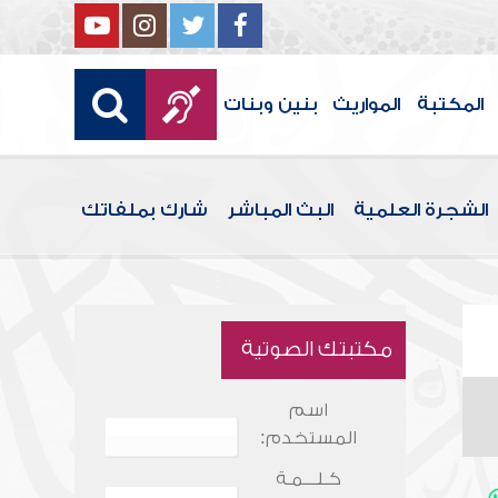
المكتبة
المواريث
بنين وبنات
الشجرة العلمية
البث المباشر
شارك بملفاتك
مكتبتك الصوتية
اسم
المستخدم:
كـلـــمـة