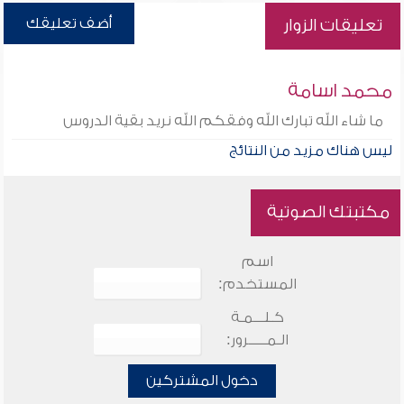
أضف تعليقك
تعليقات الزوار
محمد اسامة
ما شاء الله تبارك الله وفقكم الله نريد بقية الدروس
ليس هناك مزيد من النتائج
مكتبتك الصوتية
اسم
المستخدم:
كـلـــمـة
الـمـــــرور:
دخول المشتركين